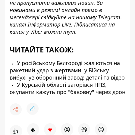
не пропустити важливих новин. За
новинами в режимі онлайн прямо в
месенджері слідкуйте на нашому Telegram-
каналі
Інформатор Live
. Підписатися на
канал у Viber можна
тут
.
ЧИТАЙТЕ ТАКОЖ:
У російському Бєлгороді жаліються на
ракетний удар з жертвами, у Бійську
вибухнув оборонний завод: деталі та відео
У Курській області загорівся НПЗ,
окупанти кажуть про "бавовну" через дрон
♥
🔥
😭
😆
😡
👍