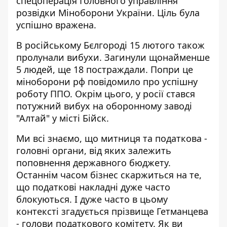
спецоперація Головного управління
розвідки Міноборони України. Ціль була
успішно вражена.
В російському Бєлгороді 15 лютого також
пролунали вибухи. Загинули щонайменше
5 людей, ще 18 постраждали. Попри це
міноборони рф повідомило про
успішну
роботу ППО
. Окрім цього, у росії стався
потужний вибух на оборонному заводі
"Алтай" у місті Бійск.
Ми всі знаємо, що митниця та податкова -
головні органи, від яких залежить
поповнення державного бюджету.
Останнім часом бізнес скаржиться на те,
що податкові накладні дуже часто
блокуються. І дуже часто в цьому
контексті згадується прізвище Гетманцева
- голови податкового комітету. Як ви