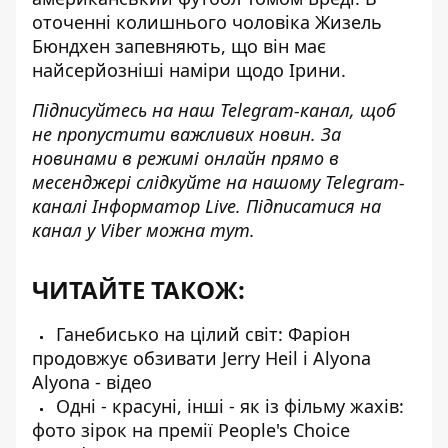
оточенні колишнього чоловіка
Жизель
Бюндхен
запевняють, що він має
найсерйозніші наміри щодо Ірини.
Підписуйтесь на наш
Telegram-канал
, щоб
не пропустити важливих новин. За
новинами в режимі онлайн прямо в
месенджері слідкуйте на нашому Telegram-
каналі
Інформатор Live
. Підписатися на
канал у Viber можна
тут
.
ЧИТАЙТЕ ТАКОЖ:
Ганебисько на цілий світ: Фаріон
продовжує обзивати Jerry Heil і Alyona
Alyona - відео
Одні - красуні, інші - як із фільму жахів:
фото зірок на премії People's Choice