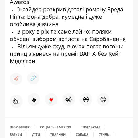
Awards
Інсайдер розкрив деталі роману Бреда
Пітта: Вона добра, кумедна і дуже
особлива дівчина
З року в рік те саме лайно: поляки
обурені вибором артиста на Євробачення
Вільям дуже схуд, в очах погас вогонь:
принц з'явився на премії BAFTA без Кейт
Міддлтон
♥
🔥
😭
😆
😡
👍
ШОУ-БІЗНЕС
СОЦІАЛЬНІ МЕРЕЖІ
INSTAGRAM
БАТЬКИ
ДІТИ
ТВАРИНИ
СОБАКА
СТИЛЬ