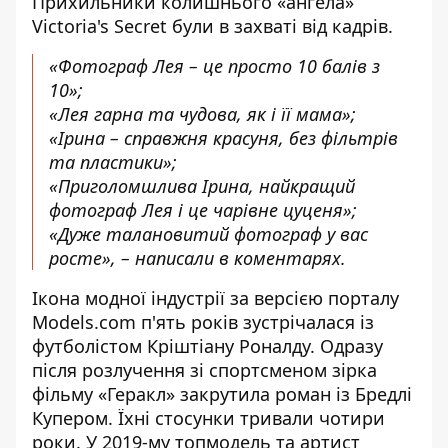
Прихильники колишнього «ангела»
Victoria's Secret були в захваті від кадрів.
«Фотограф Лея – це просто 10 балів з
10»;
«Лея гарна та чудова, як і її мама»;
«Ірина – справжня красуня, без фільтрів
та пластики»;
«Приголомшлива Ірина, найкращий
фотограф Лея і це чарівне цуценя»;
«Дуже талановитий фотограф у вас
росте», – написали в коментарях.
Ікона модної індустрії за версією порталу
Models.com п'ять років зустрічалася із
футболістом
Кріштіану Роналду
. Одразу
після розлучення зі спортсменом зірка
фільму «Геракл» закрутила роман із Бредлі
Купером. Їхні стосунки тривали чотири
роки. У 2019-му топмодель та артист