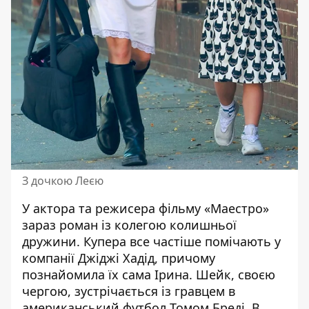
З дочкою Леєю
У актора та режисера фільму «Маестро»
зараз роман із колегою колишньої
дружини. Купера все частіше помічають у
компанії
Джіджі Хадід
, причому
познайомила їх сама Ірина. Шейк, своєю
чергою, зустрічається із гравцем в
американський футбол
Томом Бреді
. В