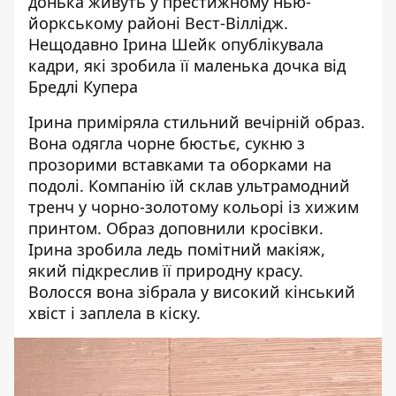
донька живуть у престижному нью-
йоркському районі Вест-Віллідж.
Нещодавно Ірина Шейк опублікувала
кадри, які
зробила
її маленька дочка від
Бредлі Купера
Ірина
приміряла
стильний вечірній образ
.
Вона одягла чорне бюстьє, сукню з
прозорими вставками та оборками на
подолі. Компанію їй склав ультрамодний
тренч у чорно-золотому кольорі із хижим
принтом. Образ доповнили кросівки.
Ірина зробила ледь помітний макіяж,
який підкреслив її природну красу.
Волосся вона зібрала у високий кінський
хвіст і заплела в кіску.