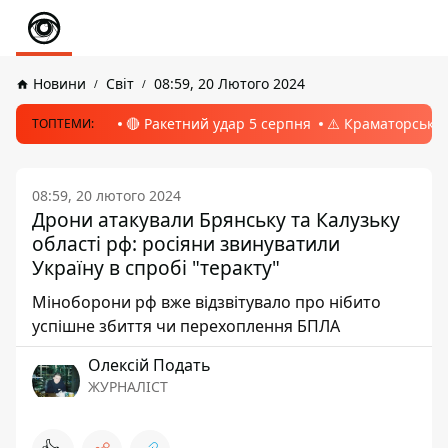
Новини
Світ
08:59, 20 Лютого 2024
🔴 Ракетний удар 5 серпня
⚠️ Краматорськ, 
ТОПТЕМИ:
08:59, 20 лютого 2024
Дрони атакували Брянську та Калузьку
області рф: росіяни звинуватили
Україну в спробі "теракту"
Міноборони рф вже відзвітувало про нібито
успішне збиття чи перехоплення БПЛА
Олексій Подать
ЖУРНАЛІСТ