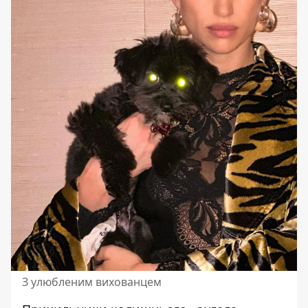
З улюбленим вихованцем