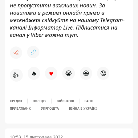
не пропустити важливих новин. За
новинами в режимі онлайн прямо в
месенджері слідкуйте на нашому Telegram-
каналі
Інформатор Live
. Підписатися на
канал у Viber можна
тут
.
♥
🔥
😭
😆
😡
👍
КРЕДИТ
ПОЛІЦІЯ
ВІЙСЬКОВІ
БАНК
ПРИВАТБАНК
УКРПОШТА
ВІЙНА В УКРАЇНІ
10:53, 15 листопада 2022