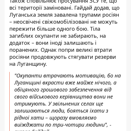
Також сповільнює просування ЗСУ те, що
всі території заміновані. Гайдай додав, що
Луганська земля завалена трупами росіян
– неосвічені свіжомобілізовані не можуть
пережити більше одного бою. Тіла
загиблих окупанти не забирають, на
додаток – вони іноді залишають і
поранених. Однак попри великі втрати
росіяни продовжують стягувати резерви
на Луганщину.
"Окупанти втрачають мотивацію, бо на
Луганщині вкрасти вже майже нічого, а
обіцяного грошового забезпечення від
свого військового керівництва вони не
отримують. У звільнених селах ще
залишаються люди, бояться їхати з
рідної хати – щоразу вмовляємо
виїжджати по три-чотири людини", -