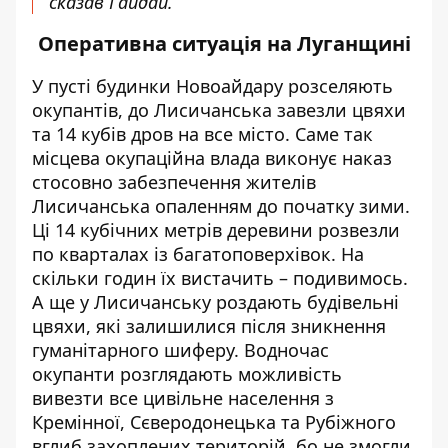
сказав Гайдай.
Оперативна ситуація на Луганщині
У пусті будинки Новоайдару
розселяють
окупантів, до Лисичанська завезли цвяхи
та 14 кубів дров на все місто. Саме так
місцева окупаційна влада виконує наказ
стосовно забезпечення жителів
Лисичанська опаленням до початку зими.
Ці 14 кубічних метрів деревини розвезли
по кварталах із багатоповерхівок. На
скільки годин їх вистачить –
подивимось
.
А ще у Лисичанську роздають будівельні
цвяхи, які залишилися після зникнення
гуманітарного шиферу. Водночас
окупанти розглядають можливість
вивезти все цивільне населення з
Кремінної, Сєверодонецька та Рубіжного
вглиб захоплених територій, бо не змогли