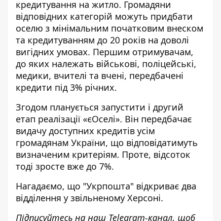
кредитування на житло
. Громадяни
відповідних категорій можуть придбати
оселю з мінімальним початковим внеском
та кредитуванням до 20 років на доволі
вигідних умовах. Першим отримувачам,
до яких належать військові, поліцейські,
медики, вчителі та вчені, передбачені
кредити під 3% річних.
Згодом планується запустити і другий
етап реалізації «єОселі»
. Він передбачає
видачу доступних кредитів усім
громадянам України, що відповідатимуть
визначеним критеріям. Проте, відсоток
тоді зросте вже до 7%.
Нагадаємо, що
"Укрпошта" відкриває два
відділення у звільненому Херсоні.
Підписуйтесь на наш
Telegram-канал
, щоб