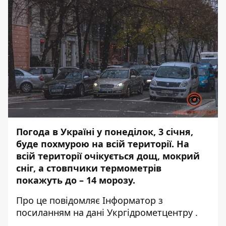
Погода в Україні у понеділок, 3 січня,
буде похмурою на всій території. На
всій території очікується дощ, мокрий
сніг, а стовпчики термометрів
покажуть до – 14 морозу.
Про це повідомляє
Інформатор
з
посиланням на дані
Укргідрометцентру
.