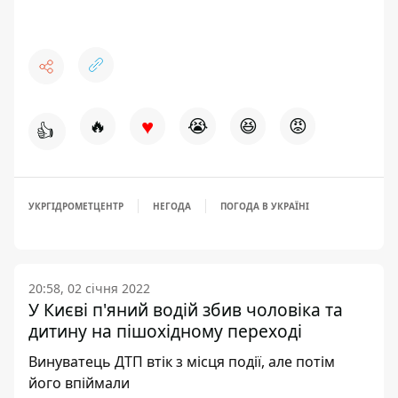
♥
🔥
😭
😆
😡
👍
УКРГІДРОМЕТЦЕНТР
НЕГОДА
ПОГОДА В УКРАЇНІ
20:58, 02 січня 2022
У Києві п'яний водій збив чоловіка та
дитину на пішохідному переході
Винуватець ДТП втік з місця події, але потім
його впіймали