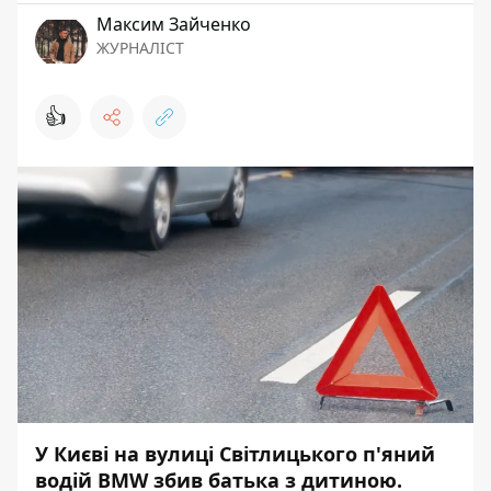
Максим Зайченко
ЖУРНАЛІСТ
👍
У Києві на вулиці Світлицького п'яний
водій BMW збив батька з дитиною.