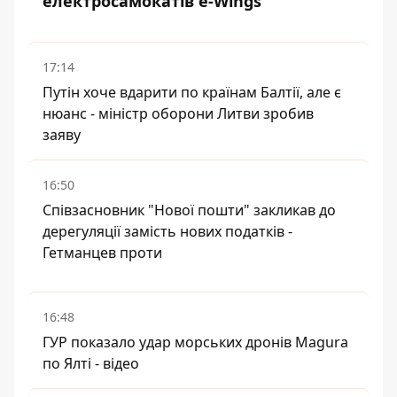
електросамокатів e-Wings
17:14
Путін хоче вдарити по країнам Балтії, але є
нюанс - міністр оборони Литви зробив
заяву
16:50
Співзасновник "Нової пошти" закликав до
дерегуляції замість нових податків -
Гетманцев проти
16:48
ГУР показало удар морських дронів Magura
по Ялті - відео