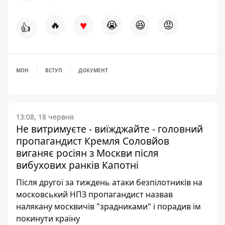
♥
🔥
😭
😆
😡
👍
МОН
ВСТУП
ДОКУМЕНТ
13:08, 18 червня
Не витримуєте - виїжджайте - головний
пропагандист Кремля Соловйов
виганяє росіян з Москви після
вибухових ранків Капотні
Після другої за тиждень атаки безпілотників на
московський НПЗ пропагандист назвав
налякану москвичів "зрадниками" і порадив їм
покинути країну