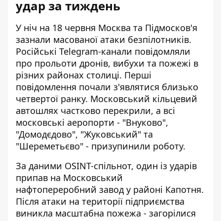
удар за тиждень
У ніч на 18 червня Москва та Підмосков'я
зазнали
масованої атаки безпілотників.
Російські Telegram-канали повідомляли
про прольоти дронів, вибухи та пожежі в
різних районах столиці. Перші
повідомлення почали з'являтися близько
четвертої ранку. Московський кільцевий
автошлях частково перекрили, а всі
московські аеропорти - "Внуково",
"Домодєдово", "Жуковський" та
"Шереметьєво" -
призупинили роботу
.
За даними OSINT-спільнот, один із ударів
припав на Московський
нафтопереробний завод у районі Капотня.
Після атаки на території підприємства
виникла масштабна пожежа - загорілися