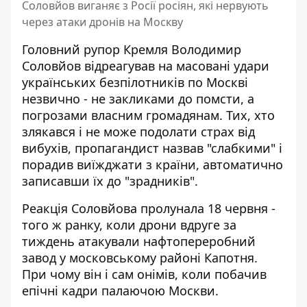
Соловйов виганяє з Росії росіян, які нервують
через атаки дронів на Москву
Головний рупор Кремля Володимир
Соловйов відреагував на масовані
удари
українських безпілотників по Москві
незвично - не закликами до помсти, а
погрозами власним громадянам. Тих, хто
злякався і не може подолати страх від
вибухів, пропагандист назвав "слабкими" і
порадив виїжджати з країни, автоматично
записавши їх до "зрадників".
Реакція Соловйова пролунала 18 червня -
того ж ранку, коли дрони вдруге за
тиждень атакували нафтопереробний
завод у московському районі Капотня.
При чому він і сам онімів, коли побачив
епічні кадри палаючою Москви.