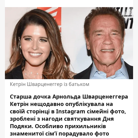
Кетрін Шварценеггер із батьком
Старша дочка Арнольда Шварценеггера
Кетрін нещодавно опублікувала на
своїй сторінці в Instagram сімейні фото,
зроблені з нагоди святкування Дня
Подяки. Особливо прихильників
знаменитої сім’ї порадувало фото