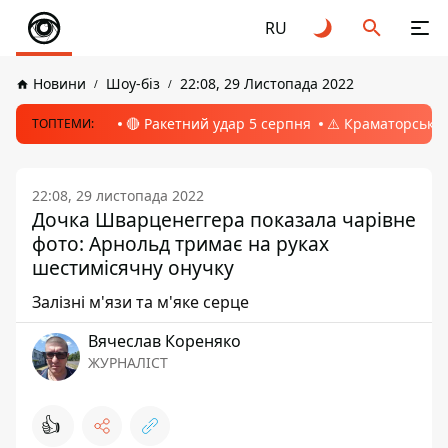
RU
Новини
Шоу-біз
22:08, 29 Листопада 2022
🔴 Ракетний удар 5 серпня
⚠️ Краматорськ, 
ТОПТЕМИ:
22:08, 29 листопада 2022
Дочка Шварценеггера показала чарівне
фото: Арнольд тримає на руках
шестимісячну онучку
Залізні м'язи та м'яке серце
Вячеслав Кореняко
ЖУРНАЛІСТ
👍