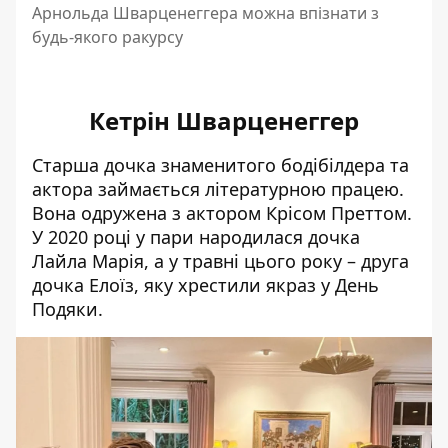
Арнольда Шварценеггера можна впізнати з
будь-якого ракурсу
Кетрін Шварценеггер
Старша дочка
знаменитого бодібілдера та
актора займається літературною працею.
Вона одружена з актором Крісом Преттом.
У 2020 році у пари народилася дочка
Лайла Марія, а у травні цього року – друга
дочка Елоїз, яку хрестили якраз у День
Подяки.