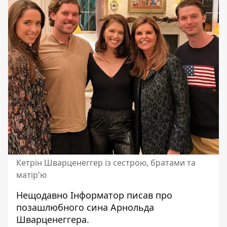
Кетрін Шварценеггер із сестрою, братами та
матір'ю
Нещодавно Інформатор писав про
позашлюбного сина Арнольда
Шварценеггера
.