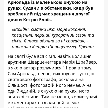
Арнольда із маленькою онукою на
руках. Судячи з обстановки, кадр був
зроблений
під час хрещення
другої
дочки Кетрін Елоїз.
«Вихідні, смачна їжа, море кохання,
хрещення, перший курортний сезон та
сім'я. Я така вдячна за ці спогади», –
написала Кетрін Шварценеггер Претт.
На святі була вся сім’я
, навіть колишня
дружина Шварценеггера Марія Шрайвер,
з якою актор розлучився 11 років тому.
Сам Арнольд, певне, виконував функцію
святкового фотографа, оскільки на
більшості фотографій його немає. А на
одній-єдиній, з онукою на руках, його
знято зі спини. Тим не менш, користувачі
в коментарях назвали цей знімок