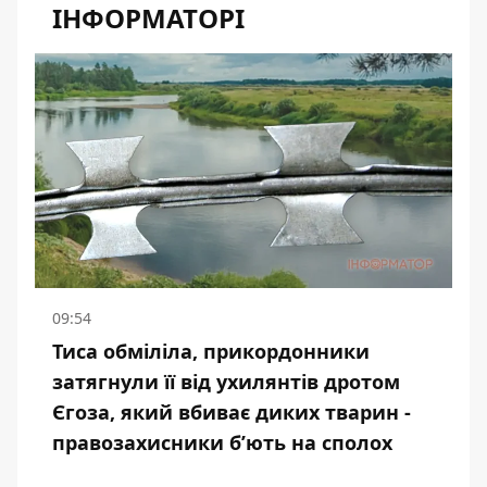
ІНФОРМАТОРІ
09:54
Тиса обміліла, прикордонники
затягнули її від ухилянтів дротом
Єгоза, який вбиває диких тварин -
правозахисники бʼють на сполох