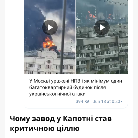
Чому завод у Капотні став
критичною ціллю