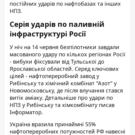
постійних ударів по нафтобазах та інших
НПЗ.
Серія ударів по паливній
інфраструктурі Росії
У ніч на 14 червня безпілотники завдали
масованого удару по кількох регіонах Росії
- вибухи фіксували від Тульської до
Ярославської областей. Серед ключових
цілей - нафтопереробний завод у
Рибінську та хімічний комбінат "Азот" у
Новомосковську, де після влучання стався
витік аміаку. Детальніше про
удари по
НПЗ у Рибінську
та хімкомбінату писав
Інформатор.
Україна вразила принаймні 55%
нафтопереробних потужностей РФ навесні