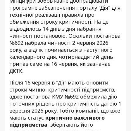
Мінцифри зобов'язане доопрацювати
програмне забезпечення порталу "Дія" для
технічної реалізації правила про
обмеження строку критичності. На це
відводилось 14 днів з дня набрання
чинності постановою. Оскільки постанова
№692 набрала чинності 2 червня 2026
року, а відлік починається з наступного
календарного дня, чотирнадцятий день
припав саме на 16 червня, як зазначає
ДКТК
.
Після 16 червня в "Дії" мають оновити
строки чинної критичності підприємств,
адже постанова КМУ №692 обмежила дію
поточних рішень про критичність датою 1
вересня 2026 року. Тобто компанії, що вже
мають статус
критично важливого
підприємства
, зберігають його