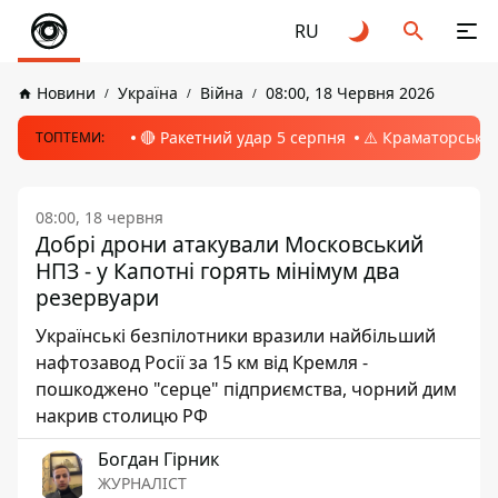
RU
Новини
Україна
Війна
08:00, 18 Червня 2026
🔴 Ракетний удар 5 серпня
⚠️ Краматорськ, 
ТОПТЕМИ:
08:00, 18 червня
Добрі дрони атакували Московський
НПЗ - у Капотні горять мінімум два
резервуари
Українські безпілотники вразили найбільший
нафтозавод Росії за 15 км від Кремля -
пошкоджено "серце" підприємства, чорний дим
накрив столицю РФ
Богдан Гірник
ЖУРНАЛІСТ