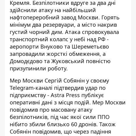
Кремля. Безпілотники вдруге за два дні
здійснили атаку на найбільший
нафтопереробний завод Москви. Горять
мінімум два резервуари, а місто накрив
густий чорний дим. Атака спровокувала
транспортний колапс у небі над РФ -
аеропорти Внуково та Шереметьєво
запровадили жорсткі обмеження, а
Домодєдово та Жуковський повністю
призупинили роботу.
Мер Москви Сергій Собянін у своєму
Telegram-каналі підтвердив удар по
підприємству -
Astra Press
публікує
оперативні дані з місця подій. Мер Москви
повідомив про масовану атаку
безпілотників, під час якої сили ППО
нібито збили близько 60 дронів. Також
Собянін повідомив, що через падіння