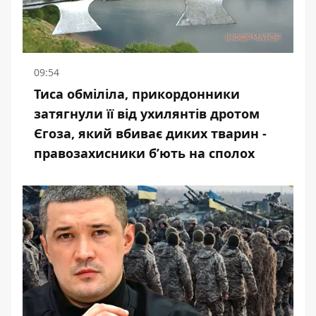
09:54
Тиса обміліла, прикордонники
затягнули її від ухилянтів дротом
Єгоза, який вбиває диких тварин -
правозахисники бʼють на сполох