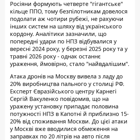
Росіяни формують четверте "гігантське"
кільце ППО, тому безпілотникам довелося
подолати аж чотири рубежі, не рахуючи
інших систем на шляху від українського
кордону. Аналітики зазначили, що
попередні удари по НПЗ відбувалися у
вересні 2024 року, у березні 2025 року та у
травні 2026 року - однак останнє
ураження, ймовірно, стало "найвдалішим".
Атака дронів на Москву вивела з ладу до
20% виробництва пального у столиці РФ.
Експерт Євразійського центру Карнегі
Сергій Вакуленко повідомив, що на
уражену установку припадає половина
потужності НПЗ в Капотні й приблизно 15-
20% від споживання Москви. До цієї атаки
у Москві вже вводилися обмеження на
заправках по 20 літрів на авто після