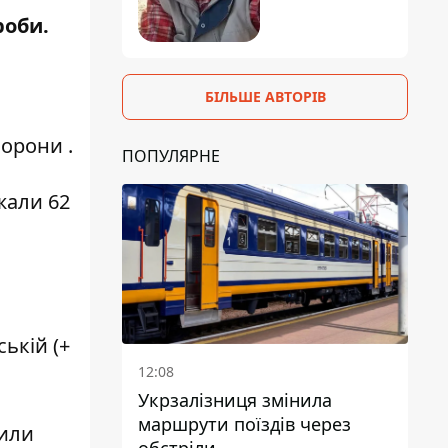
роби.
БІЛЬШЕ АВТОРІВ
борони
.
ПОПУЛЯРНЕ
жали 62
ській (+
12:08
Укрзалізниця змінила
маршрути поїздів через
пили