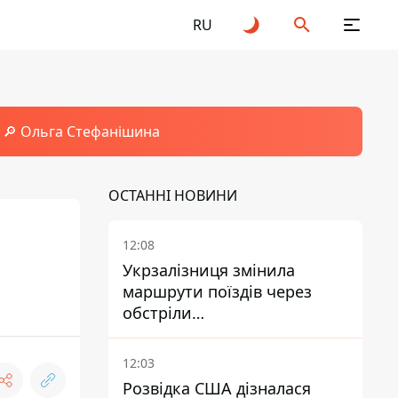
RU
🔎 Ольга Стефанішина
ОСТАННІ НОВИНИ
12:08
Укрзалізниця змінила
маршрути поїздів через
обстріли
Дніпропетровщини,
Харківщини й Запоріжжя
12:03
Розвідка США дізналася