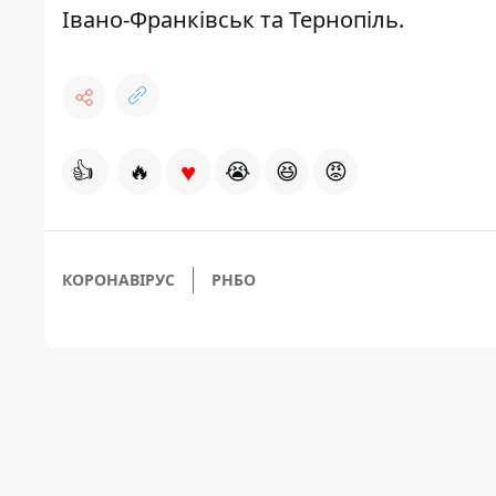
Івано-Франківськ та Тернопіль.
♥
👍
🔥
😭
😆
😡
КОРОНАВІРУС
РНБО