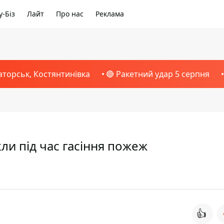
-Біз
Лайт
Про нас
Реклама
аторськ, Костянтинівка
🔴 Ракетний удар 5 серпня
кли під час гасіння пожеж
👍