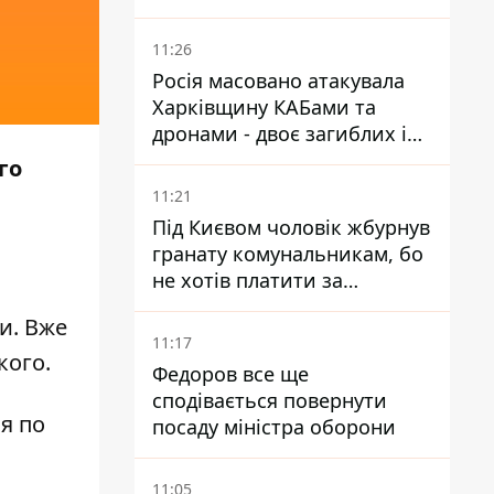
11:26
Росія масовано атакувала
Харківщину КАБами та
дронами - двоє загиблих і
19 поранених
го
11:21
Під Києвом чоловік жбурнув
гранату комунальникам, бо
не хотів платити за
квитанціями
и. Вже
11:17
кого.
Федоров все ще
сподівається повернути
ся по
посаду міністра оборони
11:05