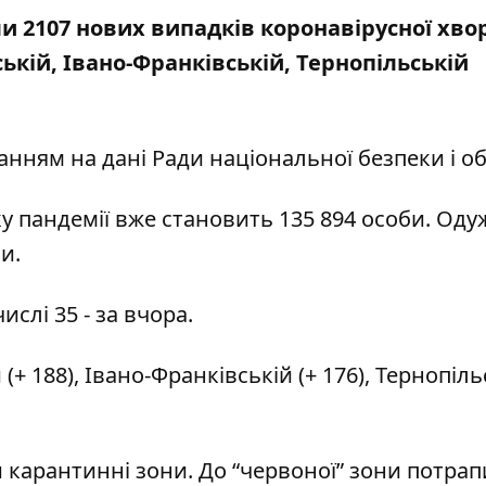
ли 2107 нових випадків коронавірусної хво
кій, Івано-Франківській, Тернопільській
анням на дані
Ради національної безпеки і о
ку пандемії вже становить 135 894 особи. Оду
ни.
ислі 35 - за вчора.
+ 188), Івано-Франківській (+ 176), Тернопіль
и карантинні зони. До “червоної” зони потра