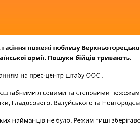
час гасіння пожежі поблизу Верхньоторецько
аїнської армії. Пошуки бійців тривають.
анням на прес-центр штабу
ООС
.
асштабними лісовими та степовими пожежам
вки, Гладосового, Валуйського та Новгородсь
ьких найманців не було. Режим тиші зберігав