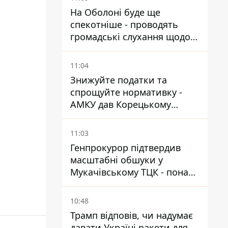
На Оболоні буде ще
спекотніше - проводять
громадські слухання щодо
храму УГКЦ на Північній
11:04
Знижуйте податки та
спрощуйте нормативку -
АМКУ дав Корецькому
поради щодо зниження цін
на пальне
11:03
Генпрокурор підтвердив
масштабні обшуки у
Мукачівському ТЦК - понад
1,5 тисячі списаних з
військового обліку за
10:48
хабарі
Трамп відповів, чи надумає
давати Україні ракети для