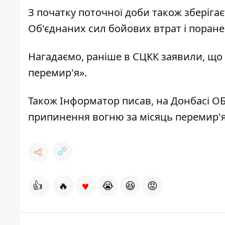
З початку поточної доби також зберіга
Об'єднаних сил бойових втрат і поране
Нагадаємо, раніше
в СЦКК заявили, що
перемир'я».
Також Інформатор писав,
на Донбасі О
припинення вогню за місяць перемир'я
♥
👍
🔥
😭
😆
😡