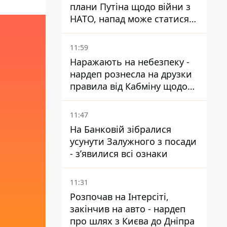
плани Путіна щодо війни з
НАТО, напад може статися
восени – у WSJ розкрили
деталі
11:59
Наражають на небезпеку -
нардеп рознесла на друзки
правила від Кабміну щодо
зберігання пального
11:47
На Банковій зібралися
усунути Залужного з посади
- зʼявилися всі ознаки
11:31
Розпочав на Інтерсіті,
закінчив на авто - нардеп
про шлях з Києва до Дніпра