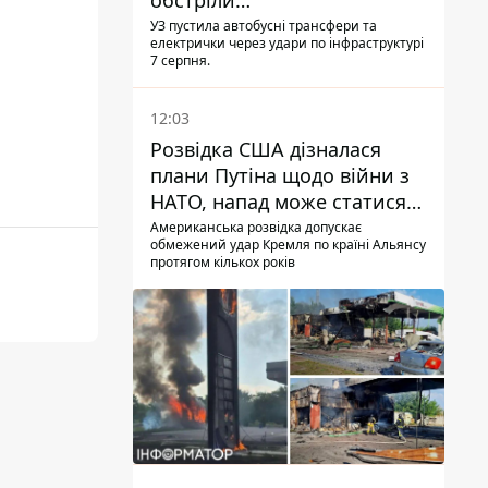
обстріли
Дніпропетровщини,
УЗ пустила автобусні трансфери та
електрички через удари по інфраструктурі
Харківщини й Запоріжжя
7 серпня.
12:03
Розвідка США дізналася
плани Путіна щодо війни з
НАТО, напад може статися
восени – у WSJ розкрили
Американська розвідка допускає
обмежений удар Кремля по країні Альянсу
деталі
протягом кількох років