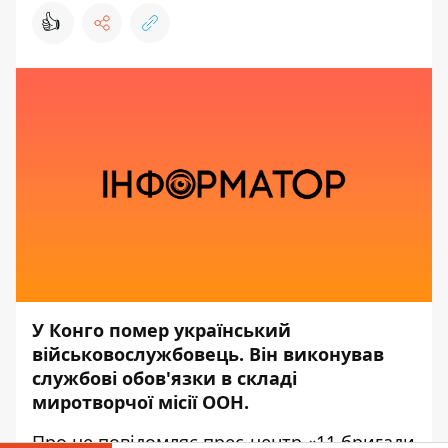
👍
У Конго помер український
військовослужбовець. Він виконував
службові обов'язки в складі
миротворчої місії ООН.
Про це повідомляє прес-центр
«11 бригади