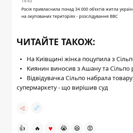
14:43
Росія привласнила понад 34 000 об'єктів житла україн
на окупованих територіях - розслідування BBC
ЧИТАЙТЕ ТАКОЖ:
На Київщині жінка поцупила з Сільп
Киянин виносив з Ашану та Сільпо р
Відвідувачка Сільпо набрала товару 
супермаркету - що вирішив суд
♥
👍
🔥
😭
😆
😡