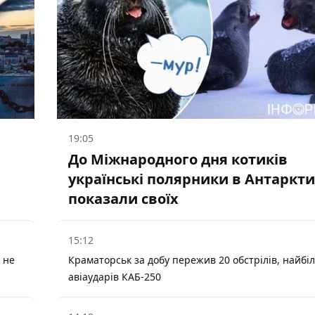
19:05
До Міжнародного дня котиків
українські полярники в Антаркти
показали своїх
15:12
 не
Краматорськ за добу пережив 20 обстрілів, найбі
авіаударів КАБ-250