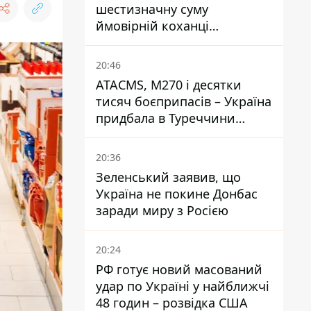
шестизначну суму
ймовірній коханці
Інфантіно - The Telegraph
20:46
ATACMS, M270 і десятки
тисяч боєприпасів – Україна
придбала в Туреччини
потужний пакет озброєння
20:36
Зеленський заявив, що
Україна не покине Донбас
заради миру з Росією
20:24
РФ готує новий масований
удар по Україні у найближчі
48 годин – розвідка США