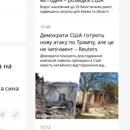
48 годин – розвідка США
Ворог накопичив до 20 балістичних ракет,
підвищена загроза для Києва та області
15:48
Демократи США готують
нову атаку по Трампу, але це
не імпічмент – Reuters
Демократи планують розслідування
компаній навколо президента США
в на
замість негайного відсторонення від
посади.
на сина
15:12