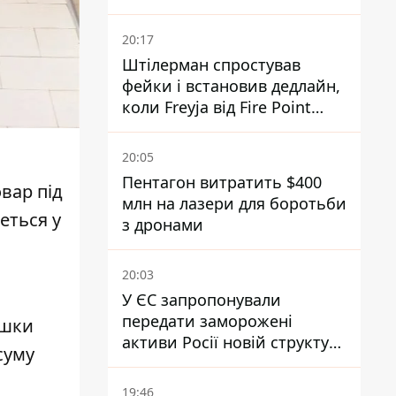
20:17
Штілерман спростував
фейки і встановив дедлайн,
коли Freyja від Fire Point
повноцінно запрацює проти
балістики
20:05
Пентагон витратить $400
овар
під
млн на лазери для боротьби
еться у
з дронами
20:03
У ЄС запропонували
передати заморожені
яшки
активи Росії новій структурі
суму
блоку
19:46