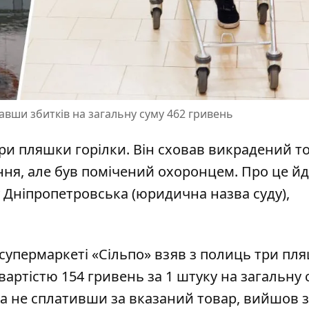
давши збитків на загальну суму 462 гривень
ри пляшки горілки. Він
сховав викрадений т
ння, але був помічений охоронцем. Про це йд
 Дніпропетровська (юридична назва суду),
у супермаркеті
«Сільпо» взяв з полиць
три пл
 вартістю 154 гривень за 1 штуку на загальну 
у та не сплативши за вказаний товар, вийшов з