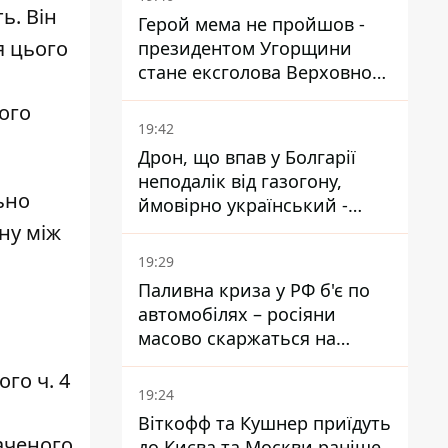
ь. Він
Герой мема не пройшов -
я цього
президентом Угорщини
стане ексголова Верховного
Суду, якого критикував
ого
Орбан
19:42
Дрон, що впав у Болгарії
неподалік від газогону,
ьно
ймовірно український -
Міноборони країни
ну між
19:29
Паливна криза у РФ б'є по
автомобілях – росіяни
масово скаржаться на
поломки через неякісний
го ч. 4
бензин
19:24
Віткофф та Кушнер приїдуть
наченого
до Києва та Москви раніше,