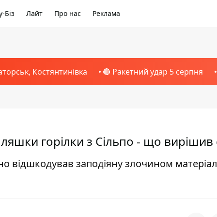
-Біз
Лайт
Про нас
Реклама
аторськ, Костянтинівка
🔴 Ракетний удар 5 серпня
пляшки горілки з Сільпо - що вирішив 
ьно відшкодував заподіяну злочином матеріа