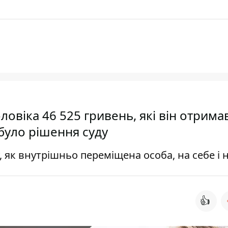
овіка 46 525 гривень, які він отрима
було рішення суду
 як внутрішньо переміщена особа, на себе і 
👍