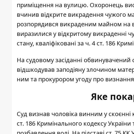
приміщення на вулицю. Охоронець вис
вчинив відкрите викрадення чужого май
розпорядився викраденим майном на вл
виразилися у відкритому викраденні чу
стану, кваліфіковані за ч. 4 ст. 186 Кри
На судовому засіданні обвинувачений 
відшкодував заподіяну злочином матер
ним та прокурором угоду про визнання
Яке пока
Суд визнав чоловіка винним у скоєнні
ст. 186 Кримінального кодексу України 
позбавлення волі. На підставі ст. 75 К