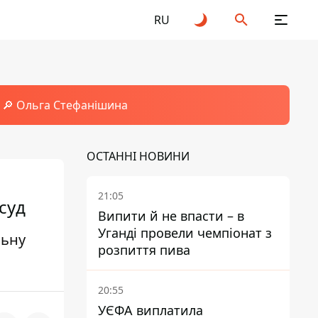
RU
🔎 Ольга Стефанішина
ОСТАННІ НОВИНИ
21:05
суд
Випити й не впасти – в
Уганді провели чемпіонат з
льну
розпиття пива
20:55
УЄФА виплатила