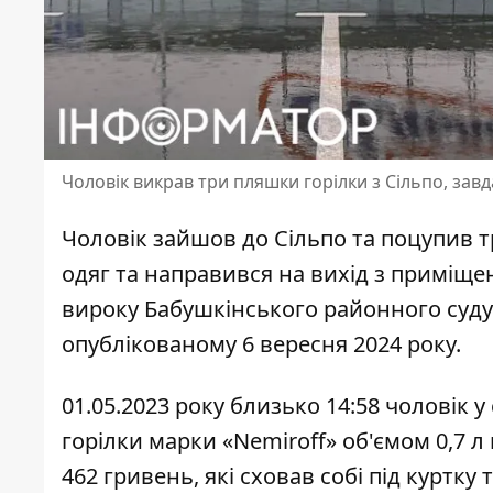
Чоловік викрав три пляшки горілки з Сільпо, зав
Чоловік зайшов до Сільпо та поцупив т
одяг та направився на вихід з приміще
вироку Бабушкінського районного суду
опублікованому 6 вересня 2024 року.
01.05.2023 року близько 14:58 чоловік 
горілки марки «Nemiroff» об'ємом 0,7 л
462 гривень, які сховав собі під куртк