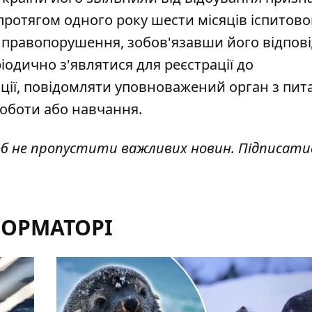
протягом одного року шести місяців іспитово
о правопорушення, зобов'язавши його відпов
періодично з'являтися для реєстрації до
ції, повідомляти уповноважений орган з пит
роботи або навчання.
об не пропустити важливих новин. Підписати
ФОРМАТОРІ