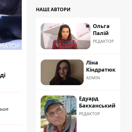
НАШІ АВТОРИ
Ольга
Палій
РЕДАКТОР
Ліна
Кіндратюк
ді
ADMIN
Едуард
Бакканський
льше
РЕДАКТОР