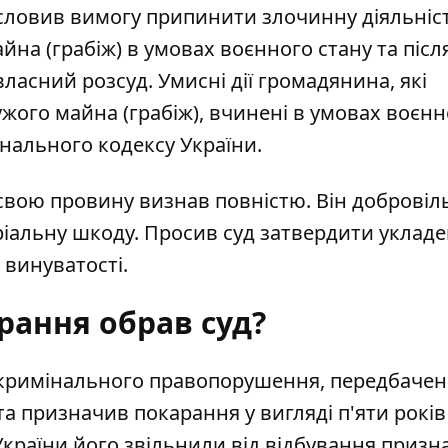
ловив вимогу припинити злочинну діяльніст
на (грабіж) в умовах воєнного стану та післ
асний розсуд. Умисні дії громадянина, які
жого майна (грабіж), вчинені в умовах воєнн
мінального кодексу України.
свою провину визнав повністю. Він добровіл
іальну шкоду. Просив суд затвердити укладе
 винуватості.
рання обрав суд?
 кримінального правопорушення, передбачено
та призначив покарання у вигляді п'яти років
К України його звільнили від відбування приз