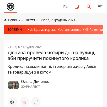
RU
Новини
Життя
21:27, 7 Грудень 2021
⚠️ Краматорськ, Костянтинівка
🔴 Ракетний 
ТОПТЕМИ:
21:27, 07 грудня 2021
Дівчина провела чотири дні на вулиці,
аби приручити покинутого кролика
Кролика назвали Банні, і тепер він живе у Алісії
та товаришує з її котом
Ольга Дяченко
ЖУРНАЛІСТ
👍