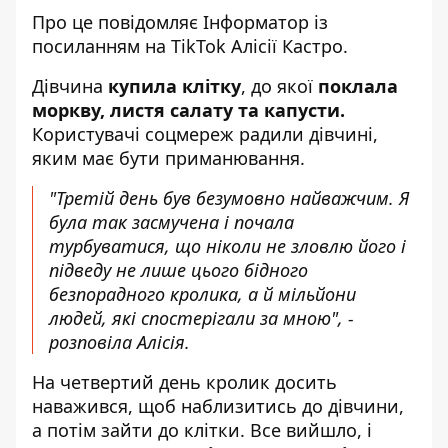
Про це повідомляє
Інформатор
із
посиланням на
TikTok
Алісії Кастро.
Дівчина
купила клітку
, до якої
поклала
моркву, листя салату та капусти.
Користувачі соцмереж радили дівчині,
яким має бути приманювання.
"Третій день був безумовно найважчим. Я
була так засмучена і почала
турбуватися, що ніколи не зловлю його і
підведу не лише цього бідного
безпорадного кролика, а й мільйони
людей, які спостерігали за мною", -
розповіла Алісія.
На четвертий день кролик досить
наважився, щоб наблизитись до дівчини,
а потім зайти до клітки. Все вийшло, і