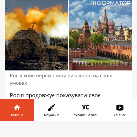
Росія хоче перемовини виключно на своїх
умовах
Росія продовжує показувати своє
небажання брати участь у мирних
переговорах не на своїх умовах
. Тобто
Головна
Актуально
Україна на часі
Youtube
Кремль не бачить інших варіантів до
перемовин, які не включатимуть повну
Інформатор у
Завантажити
капітуляцію України та Заходу перед
телефоні
👉