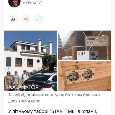
ЖУРНАЛІСТ
👍
Такий відпочинок коштував батькам близько
двох тисяч євро
У літньому таборі "STAR TIME" в Іспанії,