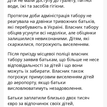
Діти не мали доступу до туалету, питної
води, їжі та засобів гігієни.
Протягом доби адміністрація табору не
реагувала на дзвінки тривожних батьків,
які перебувають в Україні. Власник табору
обіцяв усунути всі недоліки, але обіцянки
залишилися невиконаними. Дітям, які
скаржилися, погрожують виселенням.
Після приїзду місцевої поліції власник
табору заявив батькам, що більше не несе
відповідальності за дітей і що вони
можуть їх забирати. Власник також
погрожує примусовим виселенням дітей
до аеропорту, якщо батьки
висловлюватимуть незадоволення.
Батьки заплатили близько двох тисяч
євро за відпочинок своїх дітей,