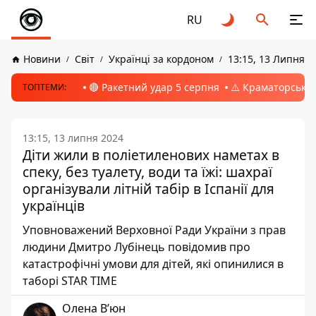
RU
Новини
Світ
Українці за кордоном
13:15, 13 Липня 2
🔴 Ракетний удар 5 серпня
⚠️ Краматорськ, 
ТОПТЕМИ:
13:15, 13 липня 2024
Діти жили в поліетиленових наметах в
спеку, без туалету, води та їжі: шахраї
організували літній табір в Іспанії для
українців
Уповноважений Верховної Ради України з прав
людини Дмитро Лубінець повідомив про
катастрофічні умови для дітей, які опинилися в
таборі STAR TIME
Олена Вʼюн