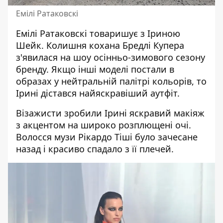
Емілі Ратаковскі
Емілі Ратаковскі товаришує з
Іриною
Шейк
. Колишня кохана Бредлі Купера
з'явилася на шоу осінньо-зимового сезону
бренду. Якщо інші моделі постали в
образах у нейтральній палітрі кольорів, то
Ірині дістався найяскравіший аутфіт
.
Візажисти зробили Ірині яскравий макіяж
з акцентом на широко розплющені очі.
Волосся музи Рікардо Тіші було зачесане
назад і красиво спадало з її плечей.