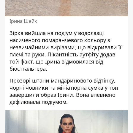
Ірина Шейк
Зірка вийшла на подіум у водолазці
насиченого помаранчевого кольору з
незвичайними вирізами, що відкривали її
плечі та руки. Пікантність аутфіту додав
той факт, що Ірина відмовилася від
бюстгальтера.
Прозорі штани мандаринового відтінку,
чорні човники та мініатюрна сумка у тон
завершили образ Ірини. Вона впевнено
дефілювала подіумом.