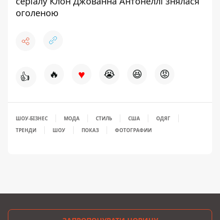
серіалу Клон Джованна Антонеллі знялася
оголеною
♥
🔥
😭
😆
😡
👍
ШОУ-БІЗНЕС
МОДА
СТИЛЬ
США
ОДЯГ
ТРЕНДИ
ШОУ
ПОКАЗ
ФОТОГРАФИИ