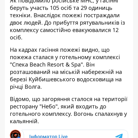
Як повідомило російське МНС, у гасінні
беруть участь 105 осіб та 29 одиниць
техніки. Внаслідок пожежі постраждали
двоє людей. До прибуття рятувальників із
комплексу самостійно евакуювалися 12
осіб.
На кадрах гасіння пожежі видно, що
пожежа сталася у готельному комплексі
"Спека Beach Resort & Spa". Він
розташований на міській набережній на
березі Куйбишевського водосховища на
річці Волга.
Відомо, що загоряння сталося на території
ресторану "Небо", який входить до
готельного комплексу. Вогонь спалахнув у
кальянній.