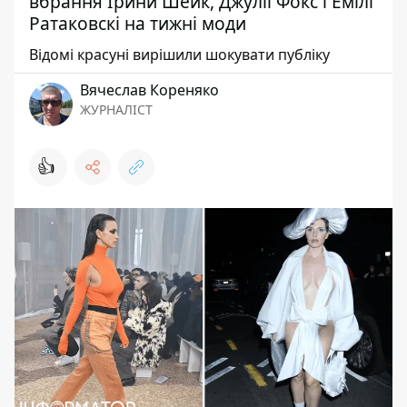
вбрання Ірини Шейк, Джулії Фокс і Емілі
Ратаковскі на тижні моди
Відомі красуні вирішили шокувати публіку
Вячеслав Кореняко
ЖУРНАЛІСТ
👍