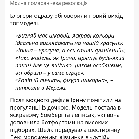
Модна помаранчева революція
Блогери одразу обговорили новий вихід
топмоделі.
«Вигляд має цікавий, яскраві кольори
ідеально виглядають на нашій красуні»;
«Ірина – красуня, а ось стиль сумнівний»;
«Така модель, як Ірина, врятує будь-який
показ! Але це вийшло цілком особливим,
всі образи – у саме серце»;
«Колір їй личить, фігура шикарна», –
написали в Мережі.
Після модного дефіле Ірину помітили на
прогулянці із дочкою. Модель постала в
яскравому бомбері та легінсах, які вона
доповнила ботфортами на високих
підборах. Шейк порадувала шестирічну
Лею мороженим: дівчинка в «дутій»