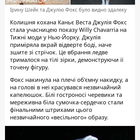
Ірину Шейк та Джулію Фокс було видно здалеку
Колишня кохана Каньє Веста Джулія Фокс
стала
учасницею
показу Willy Chavarria на
Тижні моди у Нью-Йорку. Джулія
приміряла вкрай відверте боді, наче
зшите зі стрічок. Це вбрання ледве
трималося на тілі зірки, демонструючи її
точену фігуру.
Фокс
накинула на плечі об'ємну накидку, а
на голові в неї красувався незвичайний
капелюшок
. Білі гостроносі черевики та
мереживна біла сумочка-сердечко стали
фінальними штрихами цього
незвичайного «весільного» образу.