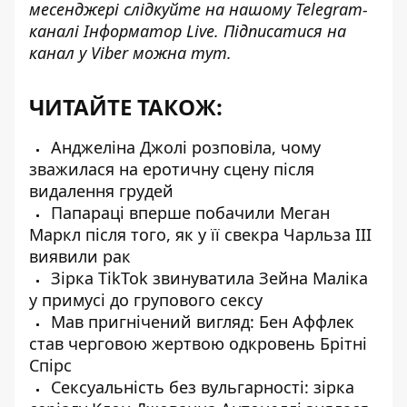
месенджері слідкуйте на нашому Telegram-
каналі
Інформатор Live
. Підписатися на
канал у Viber можна
тут
.
ЧИТАЙТЕ ТАКОЖ:
Анджеліна Джолі розповіла, чому
зважилася на еротичну сцену після
видалення грудей
Папараці вперше побачили Меган
Маркл після того, як у її свекра Чарльза III
виявили рак
Зірка TikTok звинуватила Зейна Маліка
у примусі до групового сексу
Мав пригнічений вигляд: Бен Аффлек
став черговою жертвою одкровень Брітні
Спірс
Сексуальність без вульгарності: зірка