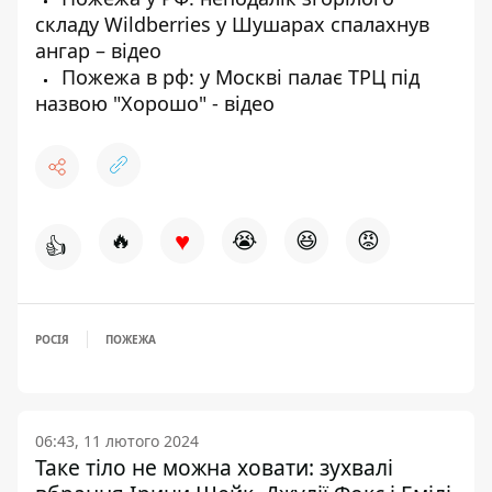
складу Wildberries у Шушарах спалахнув
ангар – відео
Пожежа в рф: у Москві палає ТРЦ під
назвою "Хорошо" - відео
♥
🔥
😭
😆
😡
👍
РОСІЯ
ПОЖЕЖА
06:43, 11 лютого 2024
Таке тіло не можна ховати: зухвалі