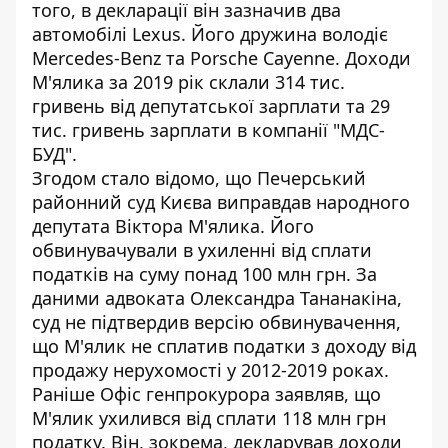
того, в декларації він зазначив два
автомобілі Lexus. Його дружина володіє
Mercedes-Benz та Porsche Cayenne. Доходи
М'ялика за 2019 рік склали 314 тис.
гривень від депутатської зарплати та 29
тис. гривень зарплати в компанії "МДС-
БУД".
Згодом стало відомо, що
Печерський
районний суд Києва виправдав народного
депутата Віктора М'ялика
. Його
обвинувачували в ухиленні від сплати
податків на суму понад 100 млн грн. За
даними адвоката Олександра Тананакіна,
суд не підтвердив версію обвинувачення,
що М'ялик не сплатив податки з доходу від
продажу нерухомості у 2012-2019 роках.
Раніше Офіс генпрокурора заявляв, що
М'ялик ухилився від сплати 118 млн грн
податку. Він, зокрема, декларував доходи