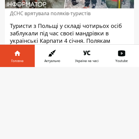
ДСНС врятувала поляків-туристів
Туристи з Польщі у складі чотирьох осіб
заблукали під час своєї
мандрівки в
українські Карпати
4 січня. Полякам
вдалося підкорити Говерлу, але на
зворотному шляху, через туман, сніг та
Головна
Актуально
Україна на часі
Youtube
сутінки, вони втратили орієнтир і
заблукали. Рятувальникам Закарпаття
Інформатор у
Завантажити
довелось понад чотири години шукати
телефоні
👉
мандрівників, але рятувальна операція
пройшла успішно.
Про своєчасний
порятунок туристів з
Польщі у Карпатах
йдеться у повідомленні
ДСНС Закарпатської області.
Рятувальники кажуть, що головною
причиною того, що туристи заблукали