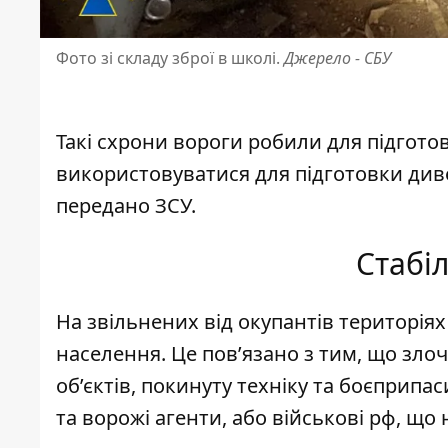
Фото зі складу зброї в школі.
Джерело - СБУ
Такі схрони вороги робили для підгото
використовуватися для підготовки диве
передано ЗСУ.
Стабіл
Н
а звільнених від окупантів територія
населення
. Це пов’язано з тим, що зл
об’єктів, покинуту техніку та боєприпа
та ворожі агенти, або військові рф, щ