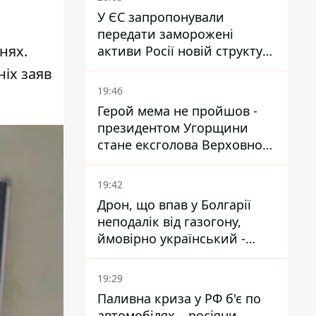
У ЄС запропонували
передати заморожені
нях.
активи Росії новій структурі
блоку
ніх заяв
19:46
Герой мема не пройшов -
президентом Угорщини
стане ексголова Верховного
Суду, якого критикував
Орбан
19:42
Дрон, що впав у Болгарії
неподалік від газогону,
ймовірно український -
Міноборони країни
19:29
Паливна криза у РФ б'є по
автомобілях – росіяни