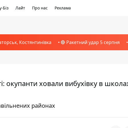
-Біз
Лайт
Про нас
Реклама
аторськ, Костянтинівка
🔴 Ракетний удар 5 серпня
і: окупанти ховали вибухівку в школа
 звільнених районах