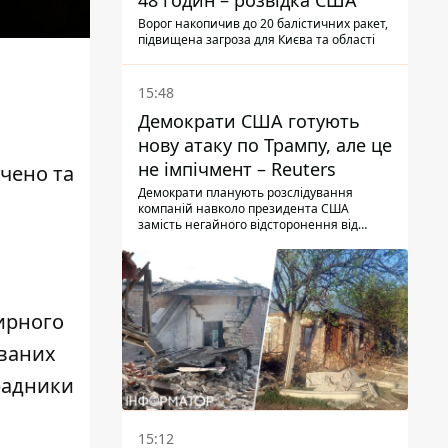
48 годин – розвідка США
Ворог накопичив до 20 балістичних ракет,
підвищена загроза для Києва та області
15:48
Демократи США готують
нову атаку по Трампу, але це
не імпічмент – Reuters
учено та
Демократи планують розслідування
компаній навколо президента США
замість негайного відсторонення від
посади.
мирного
ованих
зрадники
15:12