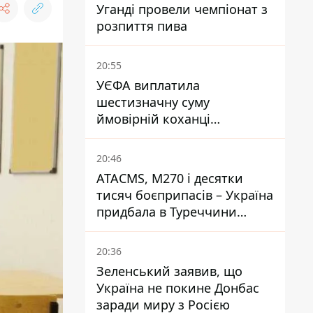
Уганді провели чемпіонат з
розпиття пива
20:55
УЄФА виплатила
шестизначну суму
ймовірній коханці
Інфантіно - The Telegraph
20:46
ATACMS, M270 і десятки
тисяч боєприпасів – Україна
придбала в Туреччини
потужний пакет озброєння
20:36
Зеленський заявив, що
Україна не покине Донбас
заради миру з Росією