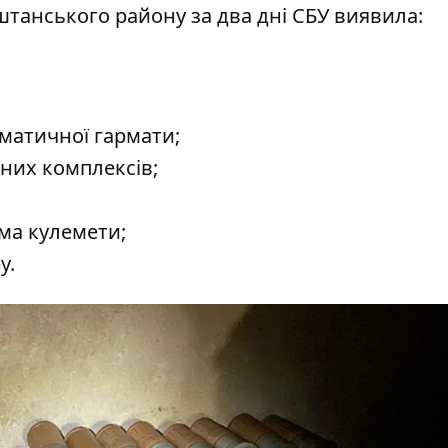
аштанського району за два дні СБУ виявила:
оматичної гармати;
тних комплексів;
ема кулемети;
у.