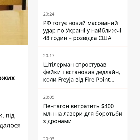
20:24
РФ готує новий масований
удар по Україні у найближчі
48 годин – розвідка США
20:17
Штілерман спростував
фейки і встановив дедлайн,
ожих
коли Freyja від Fire Point
повноцінно запрацює проти
балістики
20:05
Пентагон витратить $400
млн на лазери для боротьби
, під
з дронами
вдалося
20:03