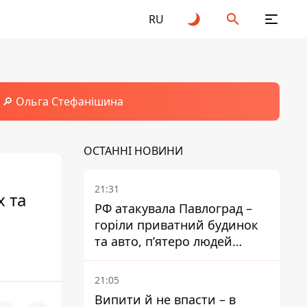
RU
🔎 Ольга Стефанішина
ОСТАННІ НОВИНИ
21:31
х та
РФ атакувала Павлоград –
горіли приватний будинок
та авто, п’ятеро людей
поранені
21:05
Випити й не впасти – в