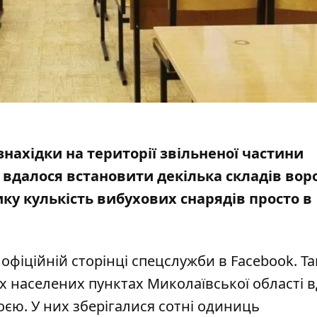
знахідки на території звільненої частини
, вдалося встановити
декілька складів
вор
ку кулькість вибухових снарядів просто в
фіційній сторінці спецслужби в Facebook. Так
их населених пунктах Миколаївської області 
оєю. У них зберігалися сотні одиниць