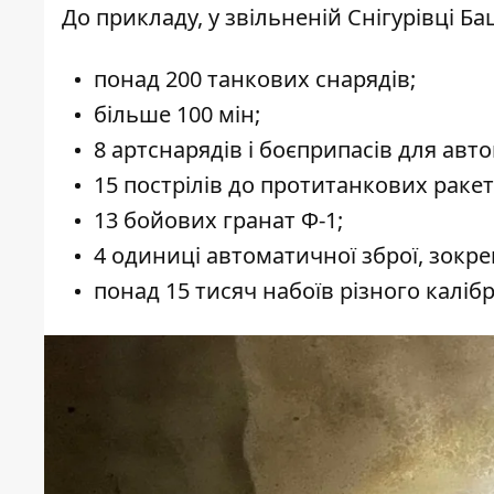
До прикладу, у звільненій Снігурівці Б
понад 200 танкових снарядів;
більше 100 мін;
8 артснарядів і боєприпасів для авт
15 пострілів до протитанкових раке
13 бойових гранат Ф-1;
4 одиниці автоматичної зброї, зокр
понад 15 тисяч набоїв різного калібр