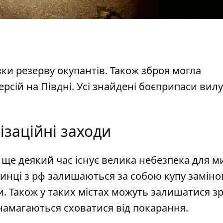
вки резерву окупантів. Також зброя могла
рсій на Півдні. Усі знайдені боєприпаси вил
ізаційні заходи
х ще деякий час існує велика небезпека для 
очинці з рф залишаються за собою купу замін
си. Також у таких містах можуть залишатися 
о намагаються сховатися від покарання.