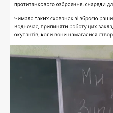
протитанкового озброєння, снаряди для
Чимало таких схованок зі зброєю раши
Водночас, припиняти роботу цих закладі
окупантів, коли вони намагалися ство