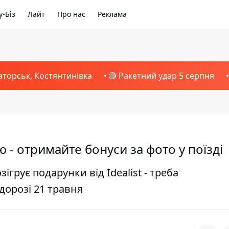
-Біз
Лайт
Про нас
Реклама
аторськ, Костянтинівка
🔴 Ракетний удар 5 серпня
- отримайте бонуси за фото у поїзді
ігрує подарунки від Idealist - треба
дорозі 21 травня