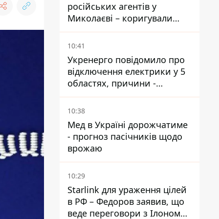
російських агентів у
Миколаєві – коригували
удари по місту
10:41
Укренерго повідомило про
відключення електрики у 5
областях, причини -
обстріли та спека
10:38
Мед в Україні дорожчатиме
- прогноз пасічників щодо
врожаю
10:29
Starlink для ураження цілей
в РФ – Федоров заявив, що
веде переговори з Ілоном