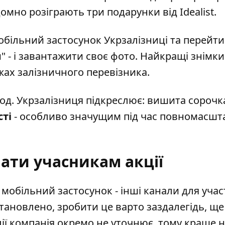
омно розіграють три подарунки від Idealist.
обільний застосунок Укрзалізниці та перейти
" - і завантажити своє фото. Найкращі знімки
жах залізничного перевізника.
код. Укрзалізниця підкреслює: вишита сорочк
сті
- особливо значущим під час повномасшт
ати учасникам акції
мобільний застосунок - інші канали для участ
тановлено, зробити це варто заздалегідь, ще
ції компанія окремо не уточнює, тому краще 