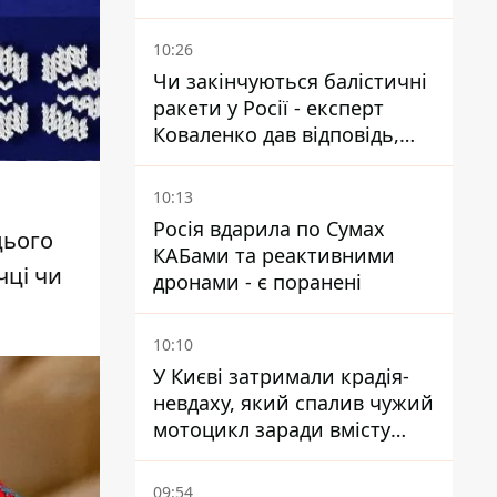
Маском
10:26
Чи закінчуються балістичні
ракети у Росії - експерт
Коваленко дав відповідь,
яка навряд чи сподобається
українцям
10:13
Росія вдарила по Сумах
цього
КАБами та реактивними
чці чи
дронами - є поранені
10:10
У Києві затримали крадія-
невдаху, який спалив чужий
мотоцикл заради вмісту
багажника
09:54