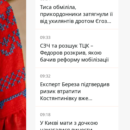
Тиса обміліла,
прикордонники затягнули її
від ухилянтів дротом Єгоза,
який вбиває диких тварин -
правозахисники бʼють на
09:33
сполох
СЗЧ та розшук ТЦК –
Федоров розкрив, якою
бачив реформу мобілізації
09:32
Експерт Береза підтвердив
ризик втратити
Костянтинівку вже
найближчими місяцями
09:18
У Києві мати з дочкою
намагалися винести