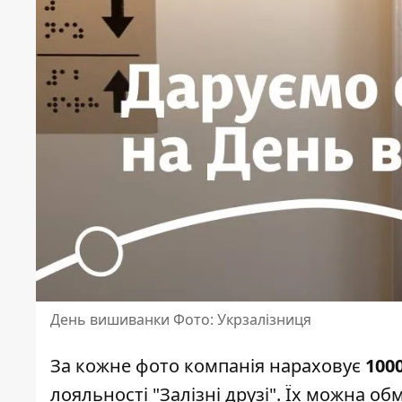
День вишиванки Фото: Укрзалізниця
За кожне фото компанія нараховує
100
лояльності "Залізні друзі". Їх можна об