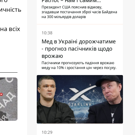
Patriot – нам і самим
потрібні
Президент США пояснив відмову,
тичність
згадавши постачання зброї часів Байдена
на 300 мільярдів доларів
на всіх
10:38
Мед в Україні дорожчатиме
- прогноз пасічників щодо
врожаю
Пасічники прогнозують падіння врожаю
меду на 10% і зростання цін через посуху.
10:29