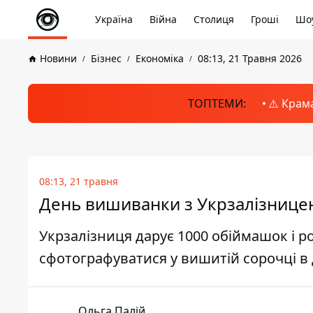
Україна
Війна
Столиця
Гроші
Шоу
Новини
Бізнес
Економіка
08:13, 21 Травня 2026
ТОПТЕМИ:
⚠️ Крам
08:13, 21 травня
День вишиванки з Укрзалізницею 
Укрзалізниця дарує 1000 обіймашок і роз
сфотографуватися у вишитій сорочці в 
Ольга Палій