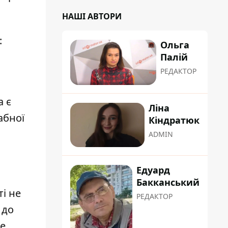
НАШІ АВТОРИ
:
Ольга
Палій
РЕДАКТОР
а є
Ліна
абної
Кіндратюк
ADMIN
Едуард
Бакканський
і не
РЕДАКТОР
 до
не