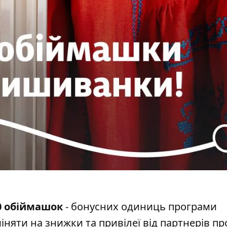
0 обіймашок
- бонусних одиниць програми
міняти на знижки та привілеї від партнерів п