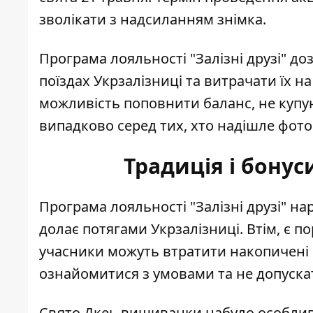
зволікати з надсиланням знімка.
Програма лояльності "Залізні друзі" д
поїздах Укрзалізниці та витрачати їх н
можливість поповнити баланс, не купую
випадково серед тих, хто надішле фото
Традиція і бонус
Програма лояльності "Залізні друзі" н
долає потягами Укрзалізниці. Втім, є
по
учасники можуть втратити накопичені б
ознайомитися з умовами та не допуска
Свято Дкеь вишиванки набуло особлив