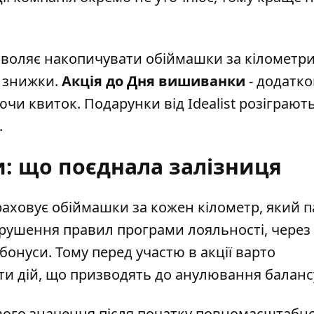
озволяє накопичувати обіймашки за кілометри
а знижки.
Акція до Дня вишиванки
- додатко
чи квиток. Подарунки від Idealist розіграют
.
и: що поєднала залізниця
араховує обіймашки за кожен кілометр, який 
рушення правил програми лояльності
, через
онуси. Тому перед участю в акції варто
ти дій, що призводять до анулювання баланс
ого значення після початку повномасштабн