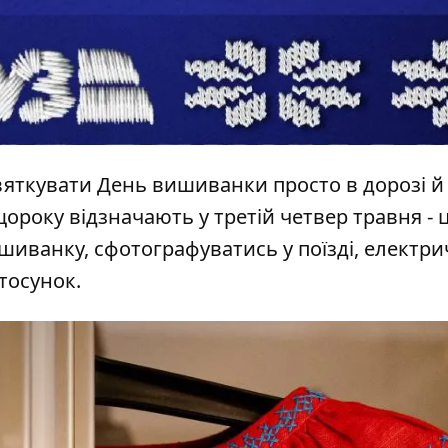
вяткувати День вишиванки просто в дорозі й
щороку
відзначають у третій четвер травня - 
шиванку, сфотографуватись у поїзді, електри
стосунок.