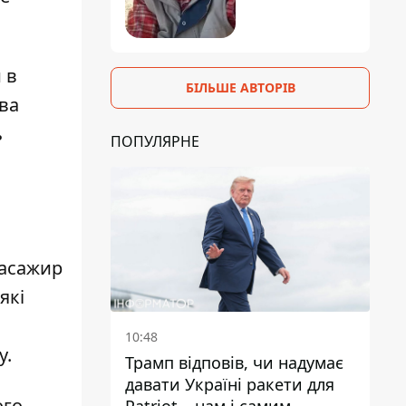
 в
БІЛЬШЕ АВТОРІВ
ва
ь
ПОПУЛЯРНЕ
пасажир
 які
10:48
у.
Трамп відповів, чи надумає
давати Україні ракети для
ого