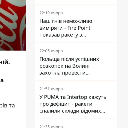
Reuters розкрили деталі
22:19 вчора
Наш гнів неможливо
виміряти - Fire Point
показав ракету з
загадковою позначкою 723
22:05 вчора
Польща після успішних
ній.
розкопок на Волині
захотіла провести
ексгумацію у нових місцях
та
21:51 вчора
У PUMA та Intertop кажуть
про дефіцит - ракети
рів та
спалили склади відомих
брендів
21:35 вчора