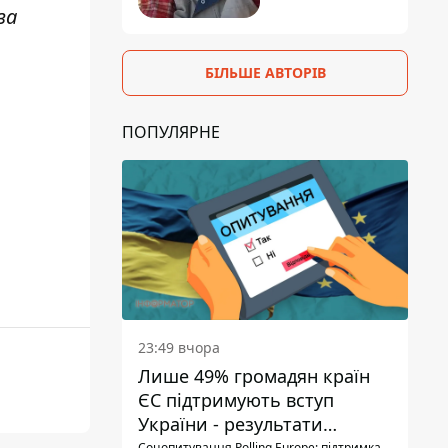
за
БІЛЬШЕ АВТОРІВ
ПОПУЛЯРНЕ
23:49 вчора
Лише 49% громадян країн
ЄС підтримують вступ
України - результати
Соцопитування Polling Europe: підтримка