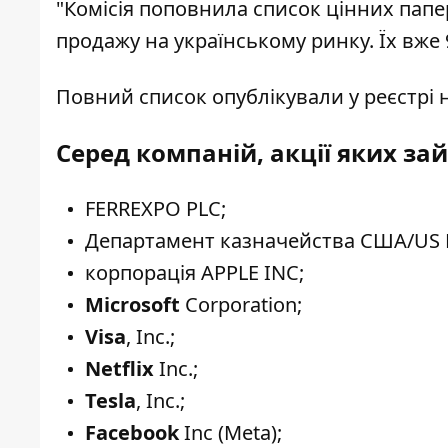
"Комісія поповнила список цінних папер
продажу на українському ринку. Їх вже 9
Повний список опублікували
у реєстрі
н
Серед компаній, акції яких з
FERREXPO PLC;
Департамент казначейства США/US De
корпорація APPLE INC;
Microsoft
Corporation;
Visa
, Inc.;
Netflix
Inc.;
Tesla
, Inc.;
Facebook
Inc (Meta);