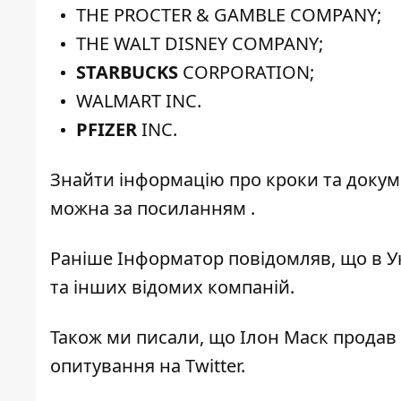
THE PROCTER & GAMBLE COMPANY;
THE WALT DISNEY COMPANY;
STARBUCKS
CORPORATION;
WALMART INC.
PFIZER
INC.
Знайти інформацію про кроки та докумен
можна
за посиланням
.
Раніше І
нформатор
повідомляв, що
в У
та інших відомих компаній.
Також ми писали, що
Ілон Маск продав а
опитування на Twitter.