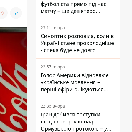
футболіста прямо під час
матчу – ще дев'ятеро
постраждали
23:11 вчора
Синоптик розповіла, коли в
Україні стане прохолодніше
- спека буде не довго
22:57 вчора
Голос Америки відновлює
українське мовлення –
перші ефіри очікуються
наступного тижня
22:36 вчора
Іран добився поступки
щодо контролю над
Ормузькою протокою – у