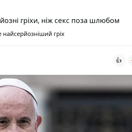
йозні гріхи, ніж секс поза шлюбом
е найсерйозніший гріх
👍