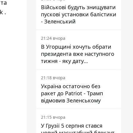
 та
Військові будуть знищувати
k
.
пускові установки балістики
- Зеленський
21:24 вчора
В Угорщині хочуть обрати
президента вже наступного
тижня - яку дату
пропонують
21:18 вчора
Україна остаточно без
ракет до Patriot - Трамп
відмовив Зеленському
21:15 вчора
У Грузії 5 серпня стався
новий масштабний блекаут