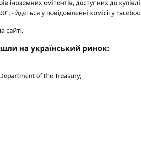
ів іноземних емітентів, доступних до купівлі
0", - йдеться у повідомленні комісії у
Faceboo
а сайті.
айшли на український ринок:
partment of the Treasury;