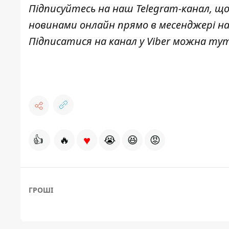
Підписуйтесь на наш
Telegram-канал
, щ
новинами онлайн прямо в месенджері на
Підписатися на канал у Viber можна
ту
♥
👍
🔥
😭
😆
😡
ГРОШІ