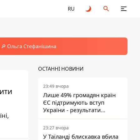
RU
🔎 Ольга Стефанішина
ОСТАННІ НОВИНИ
23:49 вчора
пити
Лише 49% громадян країн
ЄС підтримують вступ
України - результати
ні,
опитування
23:27 вчора
У Таїланді блискавка вбила