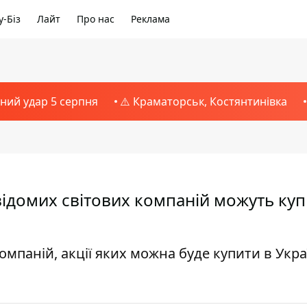
-Біз
Лайт
Про нас
Реклама
тний удар 5 серпня
⚠️ Краматорськ, Костянтинівка
х відомих світових компаній можуть ку
омпаній, акції яких можна буде купити в Украї