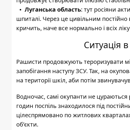
продовжує створювати ілюзію стабільно
Луганська область
: тут росіяни ак
шпиталі. Через це цивільним постійно 
кричить, наче все нормально і всіх лік
Ситуація в
Рашисти продовжують тероризувати мі
запобігання наступу ЗСУ. Так,
на окупова
на території шкіл
, аби потім звинувачу
Водночас, самі окупанти не цураються 
годин поспіль знаходилося під постій
цілеспрямовано по житлових кварталах 
об’єкти.