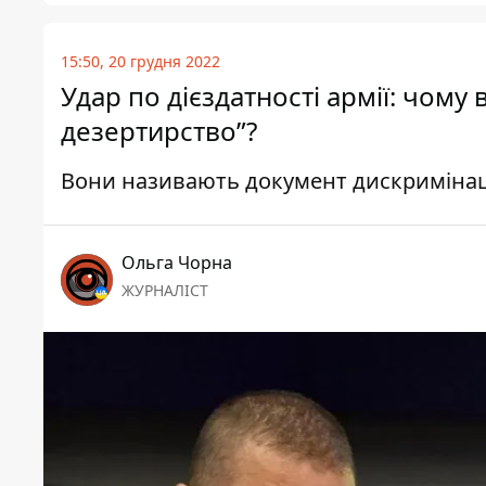
15:50, 20 грудня 2022
Удар по дієздатності армії: чому
дезертирство”?
Вони називають документ дискриміна
Ольга Чорна
ЖУРНАЛІСТ