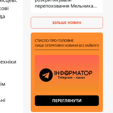
ісцеві.
перепоховання Мельника
кові
через ризик дипломатичної
да
ізоляції
БІЛЬШЕ НОВИН
СТИСЛО ПРО ГОЛОВНЕ
ЛИШЕ ОПЕРАТИВНІ НОВИНИ БЕЗ ЗАЙВОГО
техніки
сім
ні
ПЕРЕГЛЯНУТИ