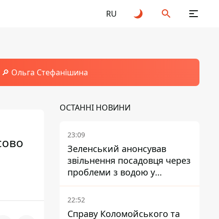
RU
🔎 Ольга Стефанішина
ОСТАННІ НОВИНИ
23:09
сово
Зеленський анонсував
звільнення посадовця через
проблеми з водою у
Марганці
22:52
Справу Коломойського та