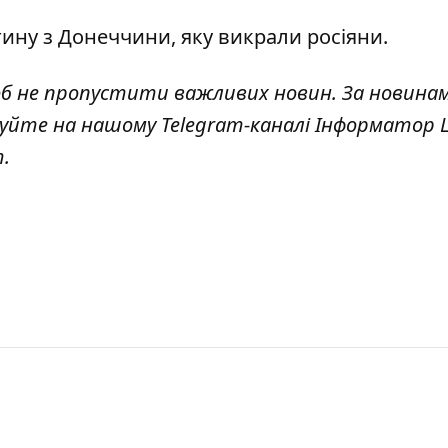
тину з Донеччини, яку викрали росіяни
.
об не пропустити важливих новин. За новина
куйте на нашому Telegram-каналі
Інформатор L
т
.