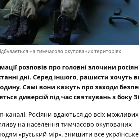
ідбувається на тимчасово окупованих територіях
мації розповів про головні злочини росіян
станні дні. Серед іншого, рашисти хочуть 
одину. Самі вони кажуть про заходи безпе
яться диверсій під час святкувань з боку З
m-каналі. Росіяни вдаються до всіх можливих
впливу на населення тимчасово окупованих
 людям «руський мір», знищити все українське