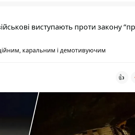
 військові виступають проти закону “п
ційним, каральним і демотивуючим
👍