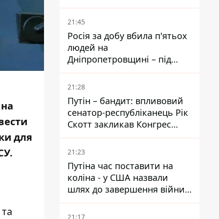
біль – він очолив народне
голосування
21:45
Росія за добу вбила п'ятьох
людей на
Дніпропетровщині – під
ударами опинилися п'ять
районів області
21:28
Путін – бандит: впливовий
 на
сенатор-республіканець Рік
ввести
Скотт закликав Конгрес
притягнути РФ до
ки для
відповідальності за війну в
СУ.
21:23
Україні
Путіна час поставити на
коліна - у США назвали
шлях до завершення війни -
National Security Journal
 та
21:17