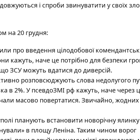
довжуються і спроби звинуватити у своїх зл
ом на 20 грудня:
сили про введення цілодобової комендантськ
они кажуть, наче це потрібно для безпеки гр
 що ЗСУ можуть вдатися до диверсій.
активно розповсюджують слова недолугого пу
вка в 2%. У псевдоЗМІ рф кажуть, наче через 
 почали масово повертатися. Звичайно, жодних
уполі планують встановити новорічну ялинку
енували» в площу Леніна. Таким чином ворог