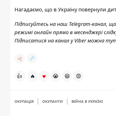
Нагадаємо, що
в Україну повернули ди
Підписуйтесь на наш
Telegram-канал
, щ
режимі онлайн прямо в месенджері слід
Підписатися на канал у Viber можна
ту
♥
👍
🔥
😭
😆
😡
ОКУПАЦІЯ
ОКУПАНТИ
ВІЙНА В УКРАЇНІ