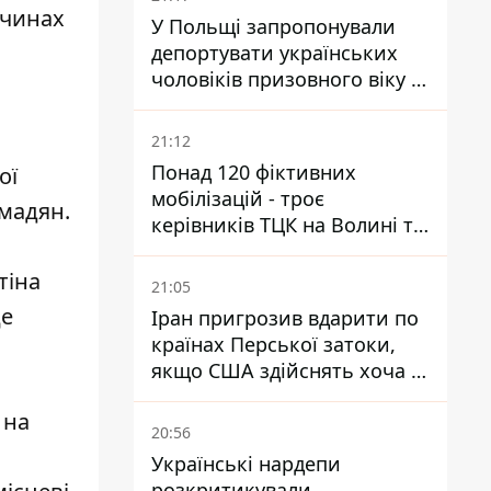
очинах
У Польщі запропонували
депортувати українських
чоловіків призовного віку -
кого це може торкнутися
21:12
Понад 120 фіктивних
ої
мобілізацій - троє
омадян.
керівників ТЦК на Волині та
Буковині отримали підозри
за фейкові звіти
тіна
21:05
це
Іран пригрозив вдарити по
країнах Перської затоки,
якщо США здійснять хоча б
одну атаку - Reuters
 на
20:56
Українські нардепи
розкритикували