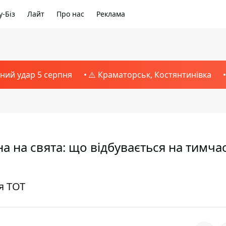
-Біз
Лайт
Про нас
Реклама
тний удар 5 серпня
⚠️ Краматорськ, Костянтинівка
а на свята: що відбувається на тимча
я ТОТ