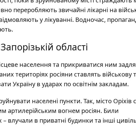
сті, поки в зруйнованому місті страждають м
тивно переробляють звичайні лікарні на війсь
відмовляють у лікуванні. Водночас, пропаган
ують.
 Запорізькій області
сцеве населення та прикриватися ним задля
них територіях росіяни ставлять військову 
вати Україну в ударах по освітнім закладам.
руйнувати населені пункти. Так,
місто Оріхів 
ним артилерійським вогнем росіян
. Били
– влучали в приватні будинки та інші цивіль