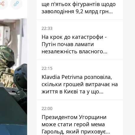
ще п'ятьох фігурантів щодо
заволодіння 9,2 млрд грн
ПриватБанку скерували до
суду
22:33
На крок до катастрофи -
Путін почав ламати
незалежність власного
Центробанку, змусивши
знизити базову ставку
22:15
Klavdia Petrivna розповіла,
скільки грошей витрачає на
життя в Києві та у що
вкладає мільйони
22:00
Президентом Угорщини
може стати герой мема
Гарольд, який приховує