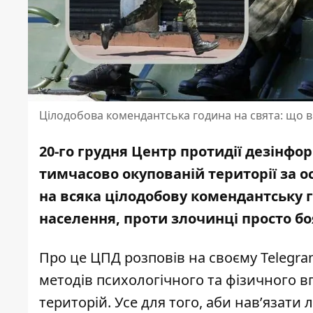
Цілодобова комендантська година на свята: що в
20-го грудня Центр протидії дезінфор
тимчасово окупованій території за о
на всяка цілодобову комендантську г
населення, проти
злочинці
просто бо
Про це ЦПД
розповів
на своєму Telegra
методів психологічного та фізичного 
територій. Усе для того, аби нав’язати