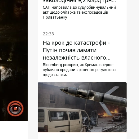
заволодіння 9,2 млрд грн
ПриватБанку скерували до
САП направила до суду обвинувальний
акт щодо олігарха та експосадовців
суду
ПриватБанку
22:33
На крок до катастрофи -
Путін почав ламати
незалежність власного
Центробанку, змусивши
Bloomberg розкрив, як Кремль вперше
публічно продавив рішення регулятора
знизити базову ставку
щодо ставки.