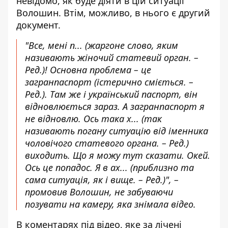
невідомо, як буде діяти в цій ситуації
Волошин. Втім, можливо, в нього є другий
документ.
"Все, мені п... (жаргоне слово, яким
називають жіночий статевий орган. –
Ред.)! Основна проблема – це
загранпаспорт (істерично сміється. –
Ред.). Там же і український паспорт, він
відновлюється зараз. А загранпаспорт я
не відновлю. Ось така х... (так
називають погану ситуацію від іменника
чоловічого статевого органа. – Ред.)
виходить. Що я можу тут сказати. Окей.
Ось це попадос. Я в ах... (приблизно та
сама ситуація, як і вище. – Ред.)", –
промовив Волошин, не забуваючи
позувати на камеру, яка знімала відео.
В коментарях під відео, яке за лічені