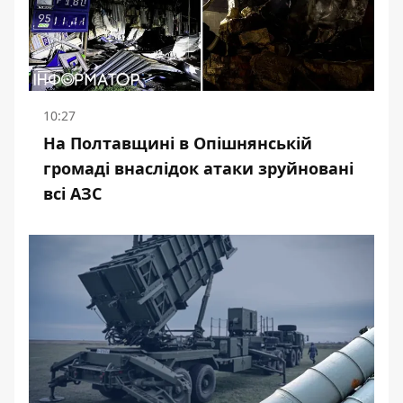
10:27
На Полтавщині в Опішнянській
громаді внаслідок атаки зруйновані
всі АЗС