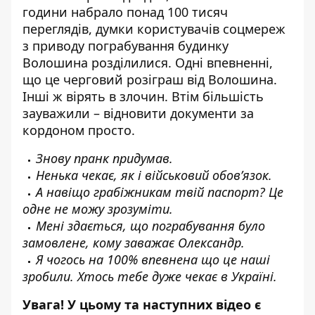
години набрало понад 100 тисяч
переглядів, думки користувачів соцмереж
з приводу пограбування будинку
Волошина розділилися. Одні впевненні,
що це черговий розіграш від Волошина.
Інші ж вірять в злочин. Втім більшість
зауважили – відновити документи за
кордоном просто.
Знову пранк придумав.
Ненька чекає, як і військовий обовʼязок.
А навіщо грабіжникам твій паспорт? Це
одне не можу зрозуміти.
Мені здається, що пограбування було
замовлене, кому заважає Олександр.
Я чогось на 100% впевнена що це наші
зробили. Хтось тебе дуже чекає в Україні.
Увага! У цьому та наступних відео є