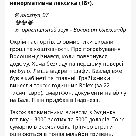
ненормативна лексика (18+).
@voloshyn_97
😅😂😂
♬ оригінальний звук - Волошин Олександр
Окрім паспортів, зловмисники вкрали
гроші та коштовності. Про пограбування
Волошин дізнався, коли повернувся
додому. Хоча безладу на першому поверсі
не було. Лише відкриті шафи. Безлад вже
був в кабінеті та спальні. Грабіжники
винесли також годинник Rolex (за 22
тисячі євро), смартфон, документи на віллу
на Балі. Її він придбав в Індонезії.
Також зловмисники винесли з будинку
готівку – 3000 злотих та 5000 доларів. То ж
сумарно в ексчоловіка Трінчер втрати
оцінюються в понад мільйон гривень.