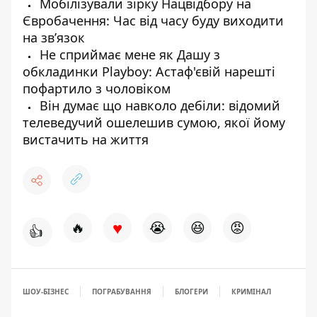
Мобілізували зірку Нацвідбору на
Євробачення: Час від часу буду виходити
на звʼязок
Не сприймає мене як Дашу з
обкладинки Playboy: Астаф'євій нарешті
пофартило з чоловіком
Він думає що навколо дебіли: відомий
телеведучий ошелешив сумою, якої йому
вистачить на життя
♥
🔥
😭
😆
😡
👍
ШОУ-БІЗНЕС
ПОГРАБУВАННЯ
БЛОГЕРИ
КРИМІНАЛ