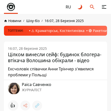
RU
Новини
Шоу-біз
16:07, 28 Березня 2025
⚠️ Краматорськ, Костянтинівка
🔴 Ракетний 
ТОПТЕМИ:
16:07, 28 березня 2025
Цілком винесли сейф: будинок блогера-
втікача Волошина обікрали - відео
Ексчоловік співачки Анни Трінчер з'явилися
проблеми у Польщі
Раїса Савченко
ЖУРНАЛІСТ
👍