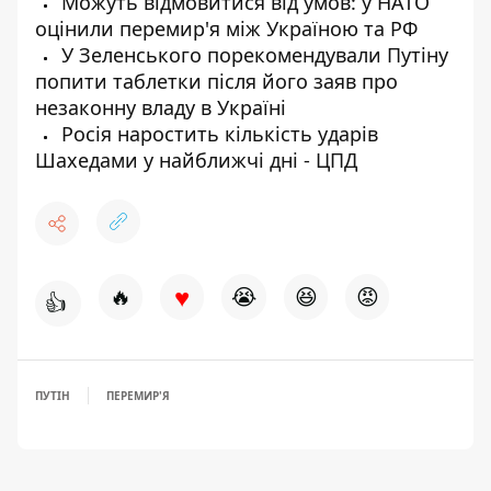
Можуть відмовитися від умов: у НАТО
оцінили перемир'я між Україною та РФ
У Зеленського порекомендували Путіну
попити таблетки після його заяв про
незаконну владу в Україні
Росія наростить кількість ударів
Шахедами у найближчі дні - ЦПД
♥
🔥
😭
😆
😡
👍
ПУТІН
ПЕРЕМИР'Я