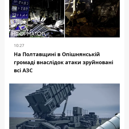
10:27
На Полтавщині в Опішнянській
громаді внаслідок атаки зруйновані
всі АЗС