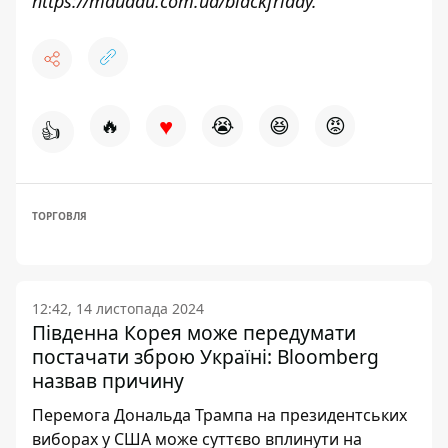
https://maudau.com.ua/blackfriday
.
♥
🔥
😭
😆
😡
👍
ТОРГОВЛЯ
12:42, 14 листопада 2024
Південна Корея може передумати
постачати зброю Україні: Bloomberg
назвав причину
Перемога Дональда Трампа на президентських
виборах у США може суттєво вплинути на