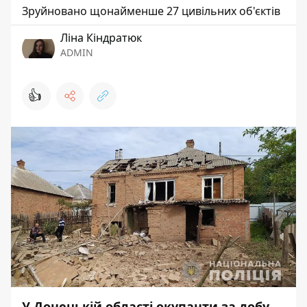
Зруйновано щонайменше 27 цивільних об'єктів
Ліна Кіндратюк
ADMIN
👍
У Донецькій області окупанти за добу