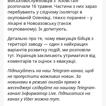
військовослужбовців з "Азовсталі"
розпочали 16 травня
. Частина з них зараз
перебувають у слідчому ізоляторі в
окупованій Оленівці, тяжко поранені – у
лікарні в Новоазовську (також
окупованому). Їх
допитують
.
Детально про те, чому евакуація бійців з
території заводу — один з найкращих
варіантів розвитку подій, ми розповіли
тут
. Українців
закликають утриматися від
коментарів та оцінок з евакуації
.
Підписуйтесь на наш
Telegram-канал
, щоб
не пропустити важливих новин. За
новинами в режимі онлайн прямо в
месенджері слідкуйте на нашому Telegram-
каналі
Інформатор Live
. Підписатися на
канал у Viber можна
тут
.