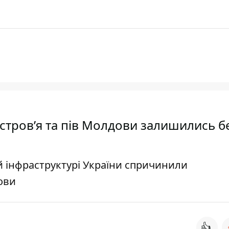
істров’я та пів Молдови залишились б
ій інфраструктурі України спричинили
ови
👍