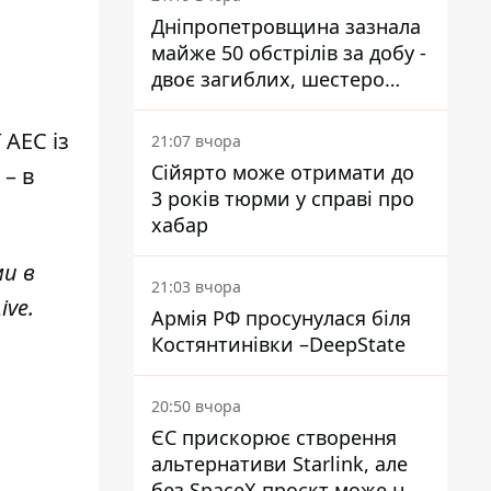
Дніпропетровщина зазнала
майже 50 обстрілів за добу -
двоє загиблих, шестеро
постраждалих
АЕС із
21:07 вчора
Сійярто може отримати до
 – в
3 років тюрми у справі про
хабар
ми в
21:03 вчора
ive
.
Армія РФ просунулася біля
Костянтинівки –DeepState
20:50 вчора
ЄС прискорює створення
альтернативи Starlink, але
без SpaceX проєкт може не