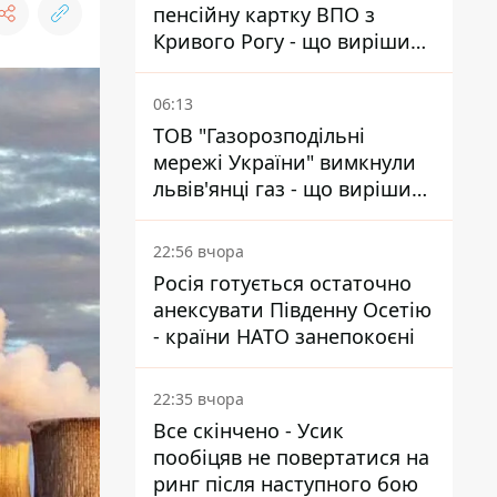
пенсійну картку ВПО з
Кривого Рогу - що вирішив
суд
06:13
ТОВ "Газорозподільні
мережі України" вимкнули
львів'янці газ - що вирішив
суд
22:56 вчора
Росія готується остаточно
анексувати Південну Осетію
- країни НАТО занепокоєні
22:35 вчора
Все скінчено - Усик
пообіцяв не повертатися на
ринг після наступного бою