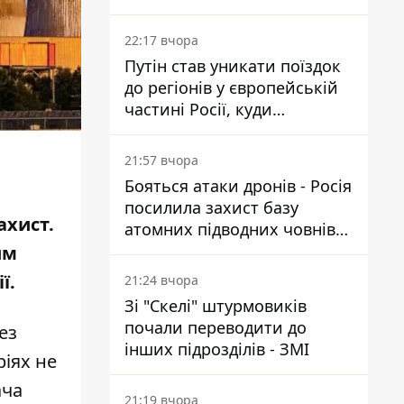
22:17 вчора
Путін став уникати поїздок
до регіонів у європейській
частині Росії, куди
регулярно долітають дрони
21:57 вчора
Бояться атаки дронів - Росія
посилила захист базу
ахист.
атомних підводних човнів
за 7400 км від України
им
ї.
21:24 вчора
Зі "Скелі" штурмовиків
почали переводити до
ез
інших підрозділів - ЗМІ
ріях не
ача
21:19 вчора