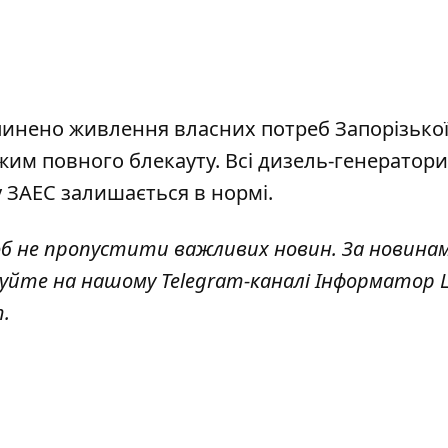
пинено живлення власних потреб Запорізької 
им повного блекауту. Всі дизель-генератори
 ЗАЕС залишається в нормі.
об не пропустити важливих новин. За новина
куйте на нашому Telegram-каналі
Інформатор L
т
.