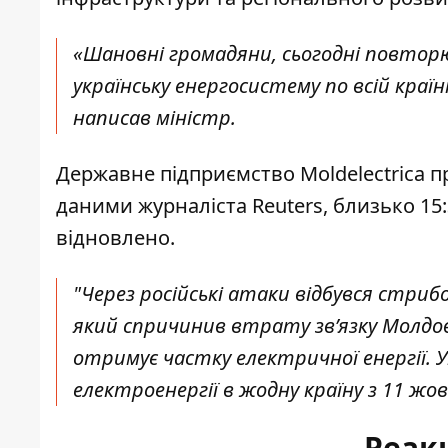
«Шановні громадяни, сьогодні повтор
українську енергосистему
по
всій краї
написав
міністр.
Державне підприємство Moldelectrica 
даними
журналіста
Reuters
,
близько 1
5
відновлено.
"Через російські атаки відбувся стриб
який спричинив втрату зв’язку Молдо
отримує частку електричної енергії. У
електроенергії в жодну країну з 11 жо
Реак