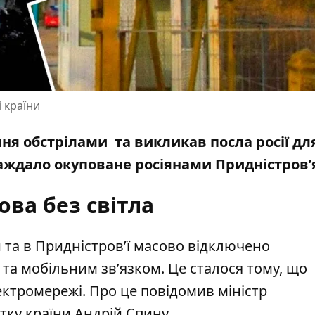
 країни
ння
обстрілами
та викликав посла росії дл
аждало окуповане росіянами Придністров’
ва без світла
 т
а в Пр
идністров’ї масово відключено
м
та мобільним зв’язком. Це сталося тому, що
ектромережі. Про це
повідомив
міністр
тку країни Андрій Спину.