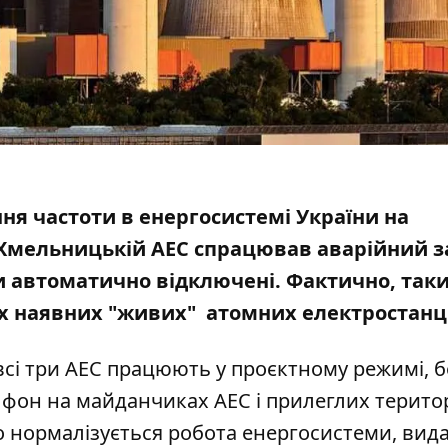
ння частоти в енергосистемі України на
а Хмельницькій АЕС спрацював аварійний з
ли автоматично відключені. Фактично, так
х наявних "живих" атомних електростанці
 всі три АЕС працюють у проєктному режимі, б
й фон на майданчиках АЕС і прилеглих терито
о нормалізується робота енергосистеми, вид