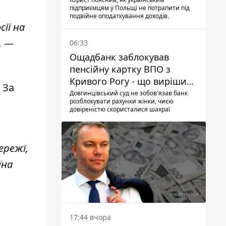
українцям в Польщі
підприємцям у Польщі не потрапити під
подвійне оподаткування доходів.
сії
на
, —
06:33
Ощадбанк заблокував
пенсійну картку ВПО з
Кривого Рогу - що вирішив
 За
суд
Довгинцівський суд не зобов'язав банк
розблокувати рахунки жінки, чиєю
довіреністю скористалися шахраї
ережі,
їна
17:44 вчора