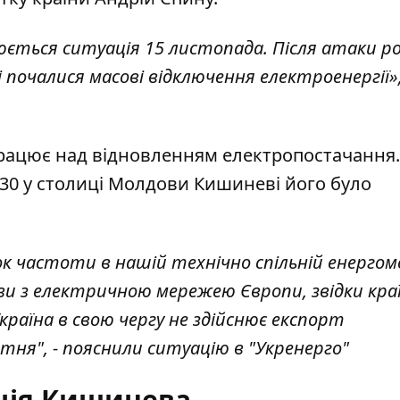
юється ситуація 15 листопада. Після атаки
ро
ні почалися масові відключення електроенергії»
працює над відновленням електропостачання.
:30 у столиці Молдови Кишиневі його було
ок частоти в нашій технічно спільній енергом
ви з електричною мережею Європи, звідки кра
країна в свою чергу не здійснює експорт
втня", - пояснили ситуацію в "Укренерго"
ція Кишинева