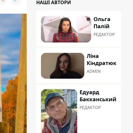
НАШІ АВТОРИ
Ольга
Палій
РЕДАКТОР
Ліна
Кіндратюк
ADMIN
Едуард
Бакканський
РЕДАКТОР