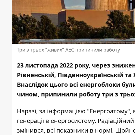
Три з трьох "живих" АЕС припинили работу
23 листопада 2022 року, через зниже
Рівненській, Південноукраїнській т
Внаслідок цього всі енергоблоки бу
чином, припинили роботу три з трьо
Наразі, за інформацією "
Енергоатому
",
генерації в енергосистему. Радіаційни
змінився, всі показники в нормі. Щойн