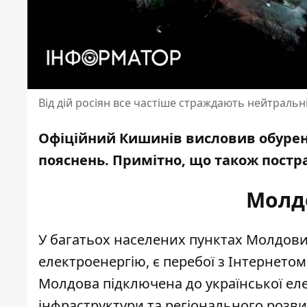
Від дій росіян все частіше страждають нейтральні
Офіційний Кишинів висловив обуре
пояснень. Примітно, що також постр
Молдо
У багатьох населених пунктах Молдови
електроенергію, є перебої з
Інтернето
Молдова підключена до української ел
інфраструктури та регіонального розви