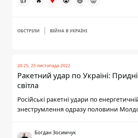
♥
👍
🔥
😭
😆
😡
ОБСТРІЛИ
ВІЙНА В УКРАЇНІ
20:25, 23 листопада 2022
Ракетний удар по Україні: Придн
світла
Російські ракетні удари по енергетичн
знеструмлення одразу половини Молд
Богдан Зосимчук