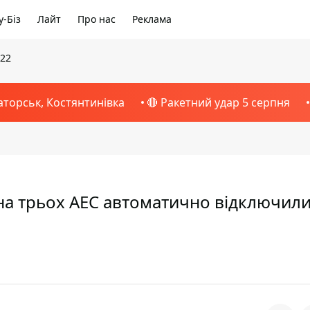
-Біз
Лайт
Про нас
Реклама
022
аторськ, Костянтинівка
🔴 Ракетний удар 5 серпня
на трьох АЕС автоматично відключили