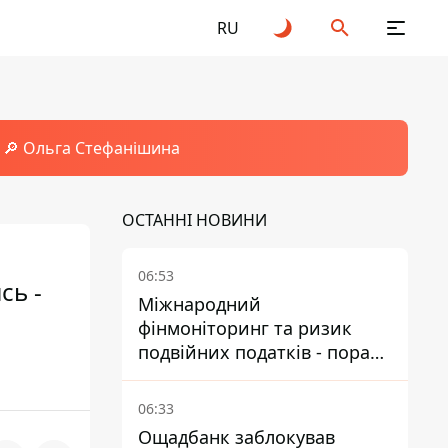
RU
🔎 Ольга Стефанішина
ОСТАННІ НОВИНИ
06:53
сь -
Міжнародний
фінмоніторинг та ризик
подвійних податків - поради
українцям в Польщі
06:33
Ощадбанк заблокував