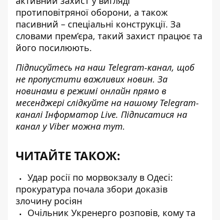
активний захист у вигляді
протиповітряної оборони, а також
пасивний – спеціальні конструкції. За
словами прем’єра, такий захист працює та
його посилюють.
Підписуйтесь на наш
Telegram-канал
, щоб
не пропустити важливих новин. За
новинами в режимі онлайн прямо в
месенджері слідкуйте на нашому Telegram-
каналі
Інформатор Live
. Підписатися на
канал у Viber можна
тут
.
ЧИТАЙТЕ ТАКОЖ:
Удар росії по морвокзалу в Одесі:
прокуратура почала збори доказів
злочину росіян
Очільник Укренерго розповів, кому та