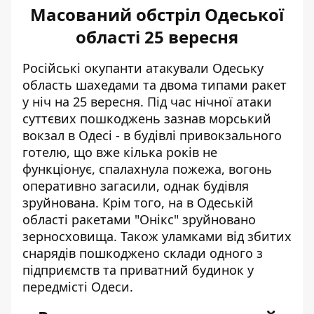
Масований обстріл Одеської
області 25 вересня
Російські
окупанти атакували Одеську
область шахедами та двома типами ракет
у ніч на 25 вересня
. Під час нічної атаки
суттєвих пошкоджень зазнав морський
вокзал в Одесі - в будівлі привокзального
готелю, що вже кілька років не
функціонує, спалахнула пожежа, вогонь
оперативно загасили, однак будівля
зруйнована. Крім того, на в Одеській
області ракетами "Онікс" зруйновано
зерносховища. Також уламками від збитих
снарядів пошкоджено склади одного з
підприємств та приватний будинок у
передмісті Одеси.