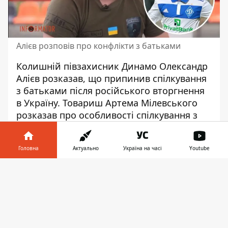
Алієв розповів про конфлікти з батьками
Колишній півзахисник Динамо Олександр
Алієв розказав, що припинив спілкування
з батьками після російського вторгнення
в Україну.
Товариш Артема Мілевського
розказав про особливості спілкування з
рідним батьком, колишнім військовим.
Алієв в інтерв'ю Ксенії Больбот заявив, що
Головна
Актуально
Україна на часі
Youtube
спілкування з батьками він припинив з 28
Інформатор у
лютого 2022-го року. Батько й мати
Завантажити
телефоні
👉
Олександра живуть у російському Курську.
"З 28-го лютого я взагалі не спілкуюсь із
батьками. Тільки можемо привітати