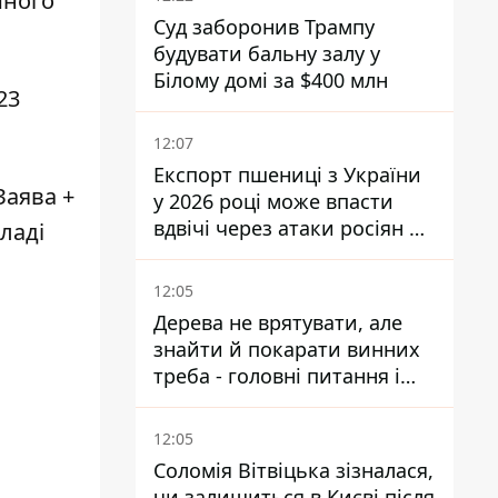
йного
Суд заборонив Трампу
будувати бальну залу у
Білому домі за $400 млн
23
12:07
Експорт пшениці з України
Заява +
у 2026 році може впасти
вдвічі через атаки росіян по
ладі
портах
12:05
Дерева не врятувати, але
знайти й покарати винних
треба - головні питання і
висновки з конфлікту на
Теремках
12:05
Соломія Вітвіцька зізналася,
чи залишиться в Києві після