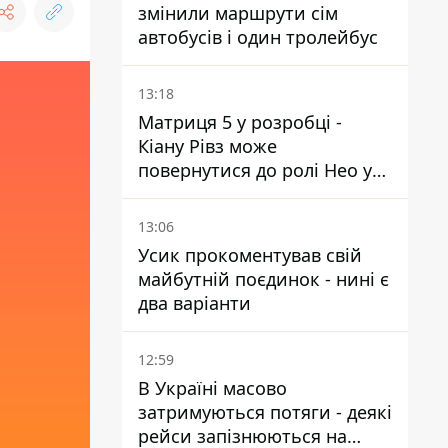
змінили маршрути сім
автобусів і один тролейбус
13:18
Матриця 5 у розробці -
Кіану Рівз може
повернутися до ролі Нео у
п'ятій частині
13:06
Усик прокоментував свій
майбутній поєдинок - нині є
два варіанти
12:59
В Україні масово
затримуються потяги - деякі
рейси запізнюються на