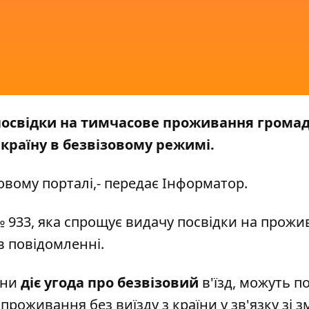
 посвідки на тимчасове проживання грома
 країну в безвізовому режимі.
овому
порталі,- передає Інформатор.
№ 933, яка спрощує видачу посвідки на прож
 в повідомленні.
їни
діє угода про безвізовий
в'їзд, можуть п
роживання без виїзду з країни у зв'язку зі 