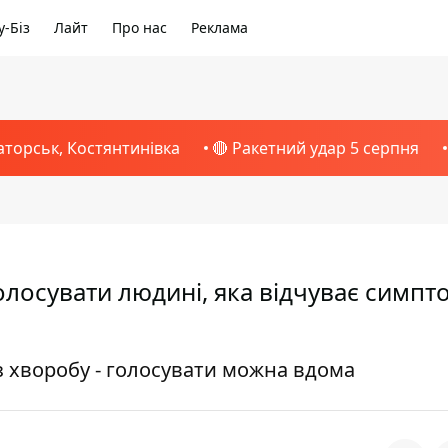
-Біз
Лайт
Про нас
Реклама
аторськ, Костянтинівка
🔴 Ракетний удар 5 серпня
олосувати людині, яка відчуває симпт
з хворобу - голосувати можна вдома