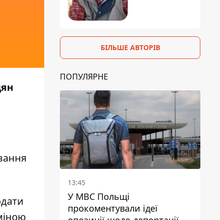
БІЛЬШЕ АВТОРІВ
ПОПУЛЯРНЕ
дян
ивання
13:45
У МВС Польщі
одати
прокоментували ідеї
зміною