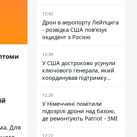
понад 12 годин
12:42
Дрон в аеропорту Лейпцига
- розвідка США пов'язує
інцидент з Росією
12:39
мптоми
У США достроково усунули
ключового генерала, який
координував підтримку
України - причину
замовчують
12:26
ій
У Німеччині помітили
підозрілі дрони над базою,
де ремонтують Patriot - ЗМІ
ма. Для
12:22