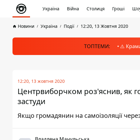
Україна
Війна
Столиця
Гроші
Шоу
Новини
Україна
Події
12:20, 13 Жовтня 2020
ТОПТЕМИ:
⚠️ Крам
12:20, 13 жовтня 2020
Центрвиборчком роз'яснив, як г
застуди
Якщо громадянин на самоізоляції чере
Владлена Мачульська