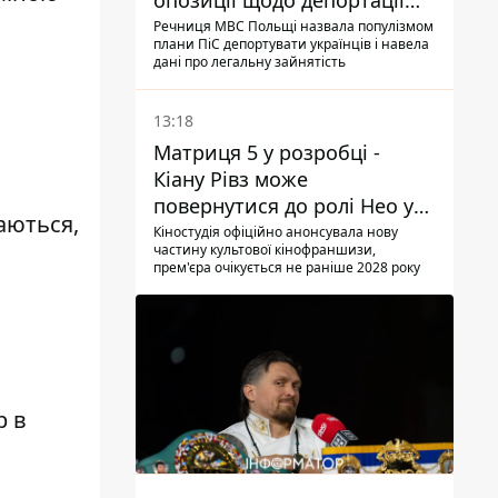
опозиції щодо депортації
українських чоловіків -
Речниця МВС Польщі назвала популізмом
плани ПіС депортувати українців і навела
абсурд і популізм
дані про легальну зайнятість
13:18
Матриця 5 у розробці -
Кіану Рівз може
повернутися до ролі Нео у
аються,
п'ятій частині
Кіностудія офіційно анонсувала нову
частину культової кінофраншизи,
прем'єра очікується не раніше 2028 року
р в