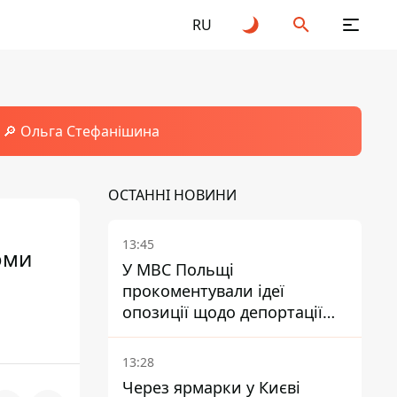
RU
🔎 Ольга Стефанішина
ОСТАННІ НОВИНИ
13:45
оми
У МВС Польщі
прокоментували ідеї
опозиції щодо депортації
українських чоловіків -
абсурд і популізм
13:28
Через ярмарки у Києві