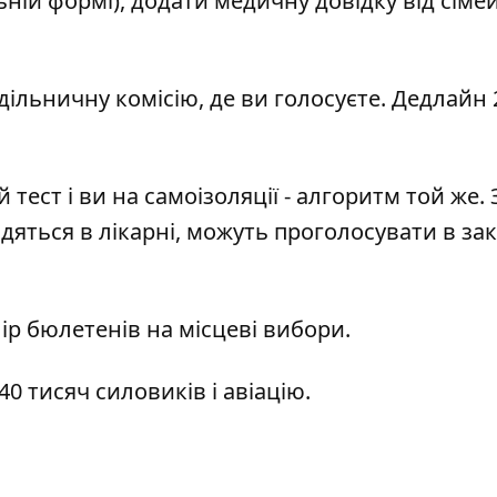
ьній формі), додати медичну довідку від сіме
 дільничну комісію, де ви голосуєте. Дедлайн 
ест і ви на самоізоляції - алгоритм той же. 
дяться в лікарні, можуть проголосувати в зак
ір бюлетенів
на місцеві вибори.
40 тисяч силовиків
і авіацію.