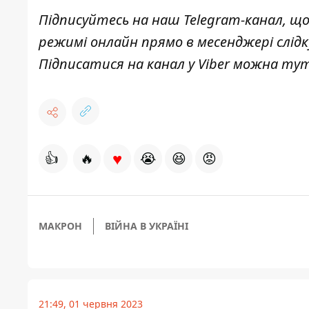
Підписуйтесь на наш
Telegram-канал
, щ
режимі онлайн прямо в месенджері слід
Підписатися на канал у Viber можна
ту
♥
👍
🔥
😭
😆
😡
МАКРОН
ВІЙНА В УКРАЇНІ
21:49, 01 червня 2023