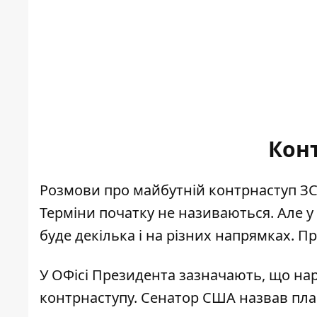
Кон
Розмови про майбутній контрнаступ ЗСУ
Терміни початку не називаються
. Але 
буде декілька і на різних напрямках. П
У ОФісі Президента зазначають, що
нар
контрнаступу
. Сенатор США
назвав пл