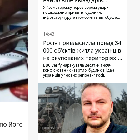
найбільше авіаударів
КАБ-250
У Краматорську через ворожі удари
пошкоджено приватні будинки,
інфраструктуру, автомобілі та автобус, а
загалом за добу на Донеччині загинула
одна людина і ще 15 отримали поранення
14:43
Росія привласнила понад 34
000 об'єктів житла українців
на окупованих територіях -
розслідування BBC
BBC Verify нарахувала десятки тисяч
конфіскованих квартир, будинків і дач
українців у "нових регіонах" Росії.
 по його