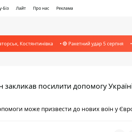
-Біз
Лайт
Про нас
Реклама
аторськ, Костянтинівка
🔴 Ракетний удар 5 серпня
н закликав посилити допомогу Україн
помоги може призвести до нових воїн у Євр