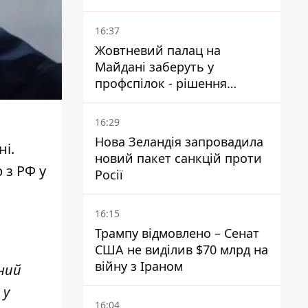
почався діалог
16:37
Жовтневий палац на
Майдані заберуть у
профспілок - рішення
Господарського суду
16:29
Нова Зеландія запровадила
і.
новий пакет санкцій проти
 з РФ у
Росії
16:15
Трампу відмовлено – Сенат
США не виділив $70 млрд на
війну з Іраном
ний
 у
16:04