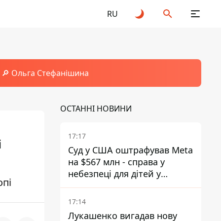
RU
🔎 Ольга Стефанішина
ОСТАННІ НОВИНИ
17:17
і
Суд у США оштрафував Meta
на $567 млн - справа у
небезпеці для дітей у
опі
соцмережах
17:14
Лукашенко вигадав нову