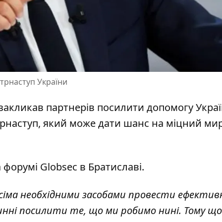
трнаступ України
акликав партнерів посилити допомогу Україн
рнаступ, який може дати шанс на міцний мир
а форумі Globsec в Братиславі.
усіма необхідними засобами провести ефектив
нні посилити те, що ми робимо нині. Тому що