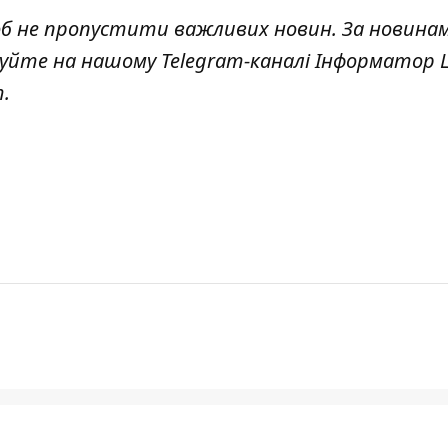
об не пропустити важливих новин. За новина
куйте на нашому Telegram-каналі
Інформатор L
т
.