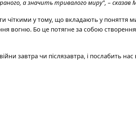
раного, а значить тривалого миру", – сказав 
ути чіткими у тому, що вкладають у поняття м
ня вогню. Бо це потягне за собою створення
війни завтра чи післязавтра, і послабить нас в