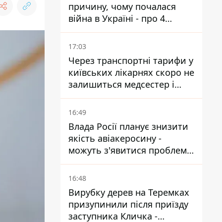
причину, чому почалася
війна в Україні - про 4
позиції не йдеться
17:03
Через транспортні тарифи у
київських лікарнях скоро не
залишиться медсестер і
санітарок - професор
Голубовська
16:49
Влада Росії планує знизити
якість авіакеросину -
можуть з'явитися проблеми
з літаками до Якутії
16:48
Вирубку дерев на Теремках
призупинили після приїзду
заступника Кличка -