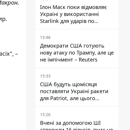
Макрон.
Ілон Маск поки відмовляє
Україні у використанні
ир.
Starlink для ударів по
території Росії – ЗМІ
15:48
Демократи США готують
нову атаку по Трампу, але це
сіх", –
не імпічмент – Reuters
15:33
США будуть щомісяця
поставляти Україні ракети
для Patriot, але цього
недостатньо - Зеленський
15:26
Вчені за допомогою ШІ
створили 16 вірусів, яких не