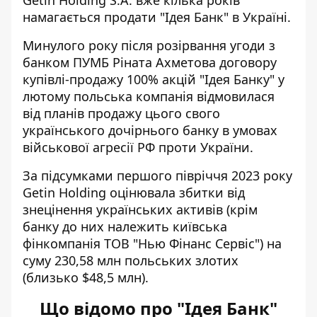
Getin Holding S.A. вже кілька років
намагається продати "Ідея Банк" в Україні.
Минулого року після розірвання угоди з
банком ПУМБ Ріната Ахметова договору
купівлі-продажу 100% акцій "Ідея Банку" у
лютому польська компанія відмовилася
від планів продажу цього свого
українського дочірнього банку в умовах
військової агресії РФ проти України.
За підсумками першого півріччя 2023 року
Getin Holding оцінювала збитки від
знецінення українських активів (крім
банку до них належить київська
фінкомпанія ТОВ "Нью Фінанс Сервіс") на
суму 230,58 млн польських злотих
(близько $48,5 млн).
Що відомо про "Ідея Банк"