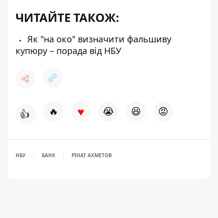
ЧИТАЙТЕ ТАКОЖ:
Як "на око" визначити фальшиву
купюру – порада від НБУ
♥
🔥
😭
😆
😡
👍
НБУ
БАНК
РІНАТ АХМЕТОВ