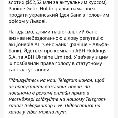
злотих ($52,52 млн за актуальним курсом).
Раніше Getin Holding двічі намагався
продати український Ідея Банк з головним
офісом у Львові.
Нагадаємо, днями національний банк
визнав небездоганною ділову репутацію
акціонерів АТ "Сенс Банк"
(раніше – Альфа-
Банк). Йдеться про компанії ABH Holdings
S.A. та ABH Ukraine Limited. У зв'язку з цим
їх позбавили права голосу в статутному
капіталі установи.
Підписуйтесь на наш
Telegram-канал
, щоб
не пропустити важливих новин. За
новинами в режимі онлайн прямо в
месенджері слідкуйте на нашому Telegram-
каналі
Інформатор Live
. Підписатися на
канал у Viber можна
тут
.