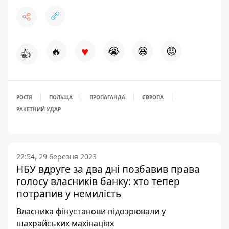
♥
🔥
😭
😆
😡
👍
РОСІЯ
ПОЛЬЩА
ПРОПАГАНДА
ЄВРОПА
РАКЕТНИЙ УДАР
22:54, 29 березня 2023
НБУ вдруге за два дні позбавив права
голосу власників банку: хто тепер
потрапив у немилість
Власника фінустанови підозрювали у
шахрайських махінаціях