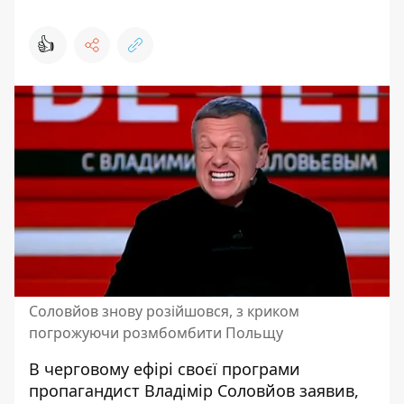
👍
Соловйов знову розійшовся, з криком
погрожуючи розмбомбити Польщу
В черговому ефірі своєї програми
пропагандист Владімір Соловйов
заявив,