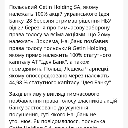
Польський Getin Holding SA, якому
належать 100% акцій українського Ідея
Банку, 28 березня отримав рішення НБУ
від 27 березня про тимчасову заборону
права голосу за всіма акціями, що йому
належать. Зокрема,
Нацбанк позбавив
права голосу
польський Getin Holding,
якому прямо належить 100% статутного
капіталу АТ "Ідея Банк", а також
громадянина Польщі Лєшека Чарнецкі,
якому опосередковано через належать
44,98 % статутного капіталу "Ідея Банку".
Захід впливу у вигляді тимчасового
позбавлення права голосу власників акцій
банку застосовано до усунення
порушення, суті якого Нацбанк не
уточнює. Як повідомлялося, польська