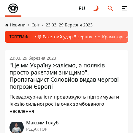
RU
Новини
Світ
23:03, 29 Березня 2023
🔴 Ракетний удар 5 серпня
⚠️ Краматорськ, 
ТОПТЕМИ:
23:03, 29 березня 2023
"Це ми Україну жаліємо, а поляків
просто ракетами знищимо".
Пропагандист Соловйов видав чергові
погрози Європі
Псевдожурналісти продовжують підтримувати
ілюзію сильної росії в очах зомбованого
населення
Максим Голуб
РЕДАКТОР