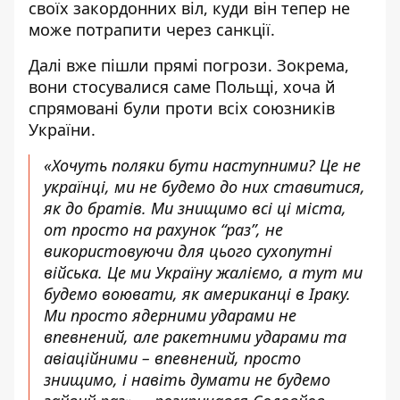
своїх закордонних віл, куди він тепер не
може потрапити через санкції.
Далі вже пішли прямі погрози. Зокрема,
вони стосувалися саме Польщі, хоча й
спрямовані були проти всіх союзників
України.
«Хочуть поляки бути наступними? Це не
українці, ми не будемо до них ставитися,
як до братів. Ми знищимо всі ці міста,
от просто на рахунок “раз”, не
використовуючи для цього сухопутні
війська. Це ми Україну жаліємо, а тут ми
будемо воювати, як американці в Іраку.
Ми просто ядерними ударами не
впевнений, але ракетними ударами та
авіаційними – впевнений, просто
знищимо, і навіть думати не будемо