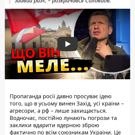
зайвий раз», – розкричався Соловйов.
Play
Пропаганда росії давно просуває ідею
того, що в усьому винен Захід, усі країни –
агресори, а рф – лише захищається.
Водночас, постійно лунають погрози та
заклики вдарити ядерною зброю
фактично по всім союзникам України. Це