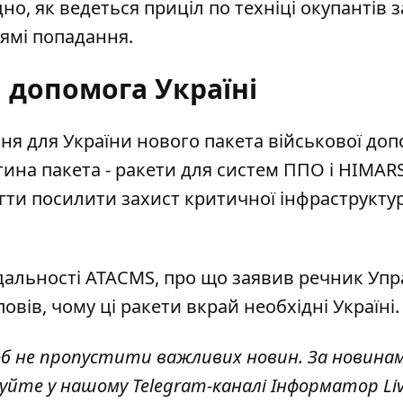
дно, як ведеться приціл по техніці окупантів з
ямі попадання.
 допомога Україні
ня для України нового пакета військової до
тина пакета - ракети для систем ППО і HIMAR
ти посилити захист критичної інфраструкту
дальності ATACMS
, про що заявив речник Упр
овів, чому ці ракети вкрай необхідні Україні.
об не пропустити важливих новин. За новина
куйте у нашому Telegram-каналі
Інформатор Li