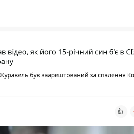
 відео, як його 15-річний син б'є в С
рану
 Журавель був заарештований за спалення Ко
👍