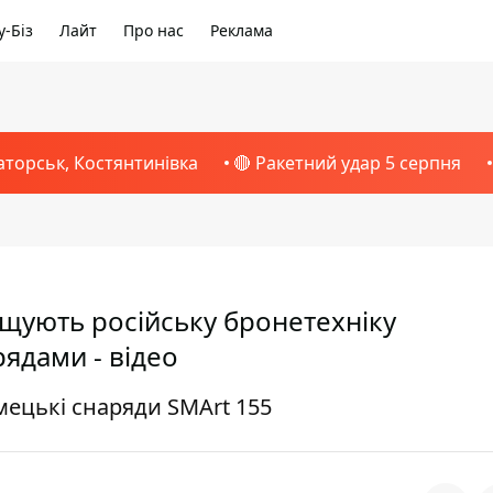
-Біз
Лайт
Про нас
Реклама
аторськ, Костянтинівка
🔴 Ракетний удар 5 серпня
нищують російську бронетехніку
ядами - відео
мецькі снаряди SMArt 155