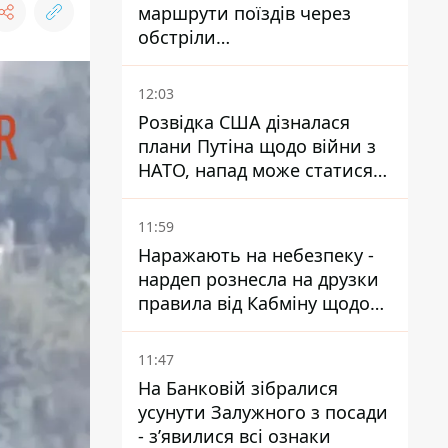
маршрути поїздів через
обстріли
Дніпропетровщини,
Харківщини й Запоріжжя
12:03
Розвідка США дізналася
плани Путіна щодо війни з
НАТО, напад може статися
восени – у WSJ розкрили
деталі
11:59
Наражають на небезпеку -
нардеп рознесла на друзки
правила від Кабміну щодо
зберігання пального
11:47
На Банковій зібралися
усунути Залужного з посади
- зʼявилися всі ознаки