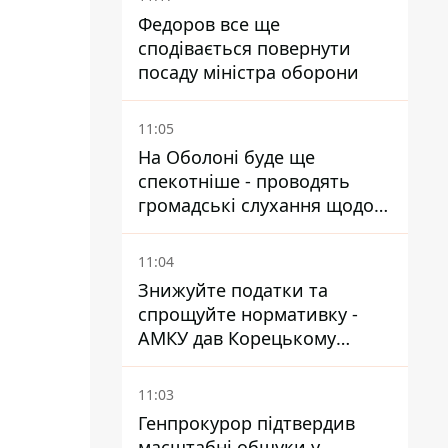
Федоров все ще
сподівається повернути
посаду міністра оборони
11:05
На Оболоні буде ще
спекотніше - проводять
громадські слухання щодо
храму УГКЦ на Північній
11:04
Знижуйте податки та
спрощуйте нормативку -
АМКУ дав Корецькому
поради щодо зниження цін
на пальне
11:03
Генпрокурор підтвердив
масштабні обшуки у