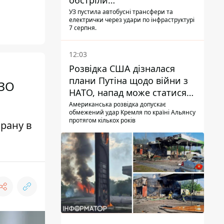
обстріли
Дніпропетровщини,
УЗ пустила автобусні трансфери та
електрички через удари по інфраструктурі
Харківщини й Запоріжжя
7 серпня.
12:03
Розвідка США дізналася
плани Путіна щодо війни з
ІЗО
НАТО, напад може статися
восени – у WSJ розкрили
Американська розвідка допускає
обмежений удар Кремля по країні Альянсу
деталі
протягом кількох років
рану в