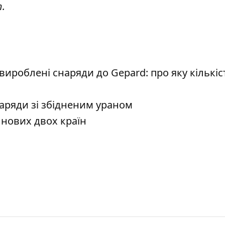
т
.
ироблені снаряди до Gepard: про яку кількіс
аряди зі збідненим ураном
 нових двох країн