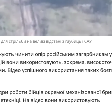
ля стрільби на великі відстані з гаубиць і САУ
жують чинити опір російським загарбникам у
 дій вони використовують, зокрема,
високоточ
ми
. Відео успішного використання таких боє
дри роботи бійців окремої механізованої бри
нетехніці. На відео вони використовують