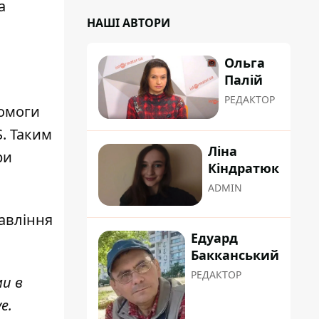
а
НАШІ АВТОРИ
Ольга
Палій
РЕДАКТОР
помоги
S. Таким
Ліна
ри
Кіндратюк
ADMIN
авління
Едуард
Бакканський
РЕДАКТОР
ми в
ve
.