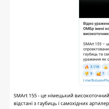
SMArt 155 - це німецький високоточний
відстані з гаубиць і самохідних артиле