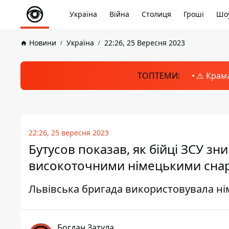
Україна
Війна
Столиця
Гроші
Шоу
Новини
Україна
22:26, 25 Вересня 2023
ТОПТЕМИ:
⚠️ Крам
22:26, 25 вересня 2023
Бутусов показав, як бійці ЗСУ з
високоточними німецькими снар
Львівська бригада використовувала ні
Богдан Затула