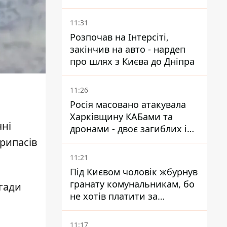
11:31
Розпочав на Інтерсіті,
закінчив на авто - нардеп
про шлях з Києва до Дніпра
11:26
Росія масовано атакувала
Харківщину КАБами та
ні
дронами - двоє загиблих і
19 поранених
припасів
11:21
Під Києвом чоловік жбурнув
гранату комунальникам, бо
гади
не хотів платити за
квитанціями
11:17