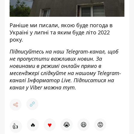
Раніше ми писали, якою
буде погода в
Україні у липні
та
яким буде літо 2022
року
.
Підписуйтесь на наш
Telegram-канал
, щоб
не пропустити важливих новин. За
новинами в режимі онлайн прямо в
месенджері слідкуйте на нашому Telegram-
каналі
Інформатор Live
. Підписатися на
канал у Viber можна
тут
.
♥
🔥
😭
😆
😡
👍