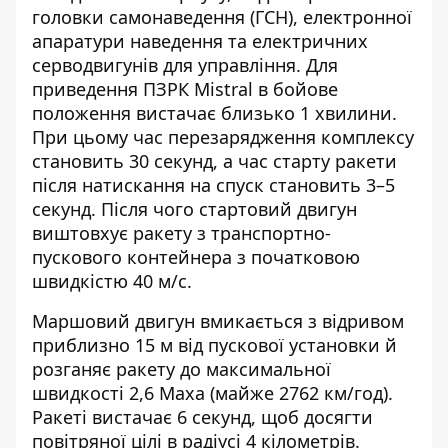
головки самонаведення (ГСН), електронної
апаратури наведення та електричних
серводвигунів для управління. Для
приведення ПЗРК Mistral в бойове
положення вистачає близько 1 хвилини.
При цьому час перезарядження комплексу
становить 30 секунд, а час старту ракети
після натискання на спуск становить 3–5
секунд. Після чого стартовий двигун
виштовхує ракету з транспортно-
пускового контейнера з початковою
швидкістю 40 м/с.
Маршовий двигун вмикається з відривом
приблизно 15 м від пускової установки й
розганяє ракету до максимальної
швидкості 2,6 Маха (майже 2762 км/год).
Ракеті вистачає 6 секунд, щоб досягти
повітряної цілі в радіусі 4 кілометрів.