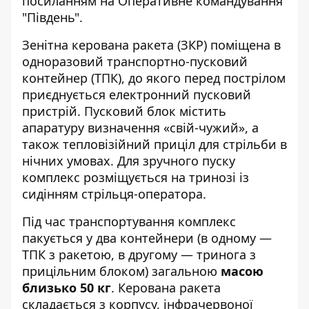
посиланням на
Оперативне командування
"Південь"
.
Зенітна керована ракета (ЗКР) поміщена в
одноразовий транспортно-пусковий
контейнер (ТПК), до якого перед пострілом
приєднується електронний пусковий
пристрій. Пусковий блок містить
апаратуру визначення «свій-чужий», а
також тепловізійний приціл для стрільби в
нічних умовах. Для зручного пуску
комплекс розміщується на тринозі із
сидінням стрільця-оператора.
Під час транспортування комплекс
пакується у два контейнери (в одному —
ТПК з ракетою, в другому — тринога з
прицільним блоком) загальною
масою
близько 50 кг
. Керована ракета
складається з корпусу, інфрачервоної