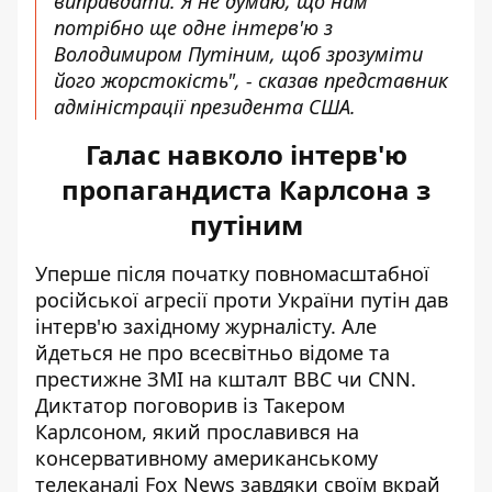
виправдати. Я не думаю, що нам
потрібно ще одне інтерв'ю з
Володимиром Путіним, щоб зрозуміти
його жорстокість", - сказав представник
адміністрації президента США.
Галас навколо інтерв'ю
пропагандиста Карлсона з
путіним
Уперше після початку повномасштабної
російської агресії проти України
путін дав
інтерв'ю західному журналісту
. Але
йдеться не про всесвітньо відоме та
престижне ЗМІ на кшталт BBC чи CNN.
Диктатор поговорив із Такером
Карлсоном, який прославився на
консервативному американському
телеканалі Fox News завдяки своїм вкрай