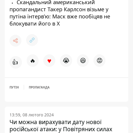
Скандальний американський
пропагандист Такер Карлсон візьме у
путіна інтерв’ю: Маск вже пообіцяв не
блокувати його в X
♥
🔥
😭
😆
😡
👍
ПУТІН
ПРОПАГАНДА
13:59, 08 лютого 2024
Чи можна вирахувати дату нової
російської атаки: у Повітряних силах