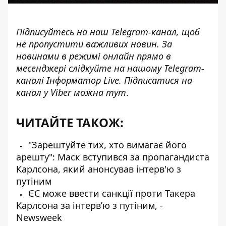
Підписуйтесь на наш
Telegram-канал
, щоб
не пропустити важливих новин. За
новинами в режимі онлайн прямо в
месенджері слідкуйте на нашому Telegram-
каналі
Інформатор Live
. Підписатися на
канал у Viber можна
тут
.
ЧИТАЙТЕ ТАКОЖ:
"Зарештуйте тих, хто вимагає його
арешту": Маск вступився за пропагандиста
Карлсона, який анонсував інтерв'ю з
путіним
ЄС може ввести санкції проти Такера
Карлсона за інтервʼю з путіним, -
Newsweek