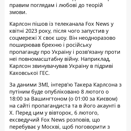
правим поглядам і любові до теорій
змови.
Карлсон пішов із телеканала Fox News у
квітні 2023 року, після чого запустив у
соцмережі X своє шоу. Він неодноразово
поширював брехню і російську
пропаганду про Україну і розв'язану проти
неї повномасштабну війну. Наприклад,
Карлсон звинувачував Україну в підриві
Каховської ГЕС.
За даними ЗМІ,
інтерв'ю Такера Карлсона з
путіним
буде опубліковано 8 лютого о
18:00 за Вашингтоном (о 01:00 за Києвом)
на сайті пропагандиста та в його акаунті в
X. Перед цим у вівторок, 6 лютого,
ексведучий Fox News розповів, що
перебуває у Москві, щоб поговорити з