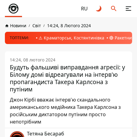
RU
Новини
Світ
14:24, 8 Лютого 2024
⚠️ Краматорськ, Костянтинівка
🔴 Ракетний 
ТОПТЕМИ:
14:24, 08 лютого 2024
Будуть фальшиві виправдання агресії: у
Білому домі відреагували на інтерв'ю
пропагандиста Такера Карлсона з
путіним
Джон Кірбі вважає інтерв'ю скандального
американського медійника Такера Карлсона з
російським диктатором путіним просто
непотрібним
Тетяна Бесараб