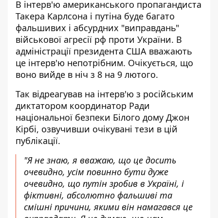
В інтерв'ю американського
пропагандиста
Такера Карлсона і путіна
буде багато
фальшивих і абсурдних "виправдань"
військової агресії рф проти України. В
адміністрації президента США вважають
це інтерв'ю непотрібним. Очікується, що
воно вийде в ніч з 8 на 9 лютого.
Так відреагував на інтерв'ю з російським
диктатором координатор Ради
національної безпеки Білого дому Джон
Кірбі, озвучивши
очікувані тези в цій
публікації
.
"Я не знаю, я вважаю, що це досить
очевидно, усім повинно бути дуже
очевидно, що путін зробив в Україні, і
фіктивні, абсолютно фальшиві та
смішні причини, якими він намагався це