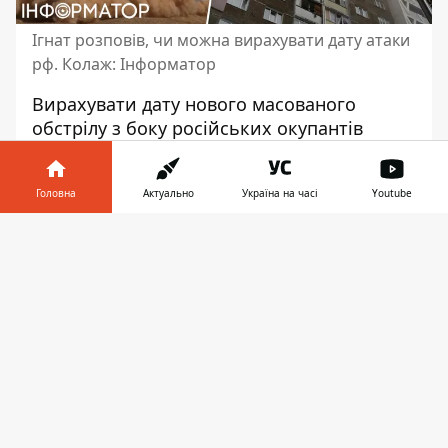
Ігнат розповів, чи можна вирахувати дату атаки
рф. Колаж: Інформатор
Вирахувати дату
нового масованого
обстрілу
з боку російських окупантів
складно. Періодика між атаками постійно
відрізняється. Тож українцям потрібно
Головна
Актуально
Україна на часі
Youtube
постійно бути готовими до можливих
ударів.
Інформатор у
Завантажити
телефоні
👉
Про це повідомив речник Повітряних сил
ЗСУ Юрій Ігнат в ефірі телемарафону. За
його словами, необхідно постійно
поповнювати запаси ресурсів наших
захисників.
“Тут ви подивіться просто за
статистикою: якщо на початку грудня