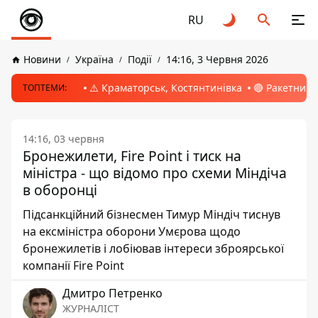
RU
Новини
Україна
Події
14:16, 3 Червня 2026
⚠️ Краматорськ, Костянтинівка
🔴 Ракетний 
ТОПТЕМИ:
14:16, 03 червня
Бронежилети, Fire Point і тиск на
міністра - що відомо про схеми Міндіча
в оборонці
Підсанкційний бізнесмен Тимур Міндіч тиснув
на ексміністра оборони Умєрова щодо
бронежилетів і лобіював інтереси зброярської
компанії Fire Point
Дмитро Петренко
ЖУРНАЛІСТ