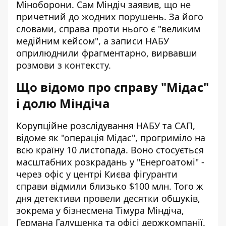
Міноборони. Сам Міндіч заявив, що не
причетний до жодних порушень. За його
словами, справа проти нього є "великим
медійним кейсом", а записи НАБУ
оприлюднили фрагментарно, вирвавши
розмови з контексту.
Що відомо про справу "Мідас"
і долю Міндіча
Корупційне розслідування НАБУ та САП,
відоме як "операція Мідас", прогриміло на
всю країну 10 листопада. Воно стосується
масштабних розкрадань у "Енергоатомі" -
через офіс у центрі Києва фігуранти
справи відмили близько $100 млн. Того ж
дня детективи провели десятки обшуків,
зокрема у бізнесмена Тімура Міндіча,
Германа Галущенка та офісі держкомпанії.