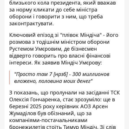
близького кола президента, який вважав
за норму кликати до себе міністра
оборони і говорити з ним, що треба
законтрактувати.
Ключовий епізод зі "плівок Міндіча" - його
розмова з тодішнім міністром оборони
Рустемом Умєровим, де бізнесмен
відверто говорить про власні фінансові
інтереси. Як заявив Міндіч Умєрову:
"Просто там 7 [нрзб] - 300 миллионов
вложено, половина моих денег"
З показань, що пролунали на засіданні ТСК
Олексія Гончаренка, стає зрозуміло: ще в
березні 2025 року керівник АОЗ Арсен
Жумаділов був обізнаний, що за
компаніями-постачальниками
бронежилетів стоїть Тимур Міндіч. Зі слів