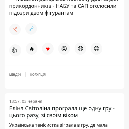
прикордонників - НАБУ та САП оголосили
підозри двом фігурантам
♥
🔥
😭
😆
😡
👍
МІНДІЧ
КОРУПЦІЯ
13:57, 03 червня
Еліна Світоліна програла ще одну гру -
цього разу, зі своїм віком
Українська тенісистка зіграла в гру, де мала