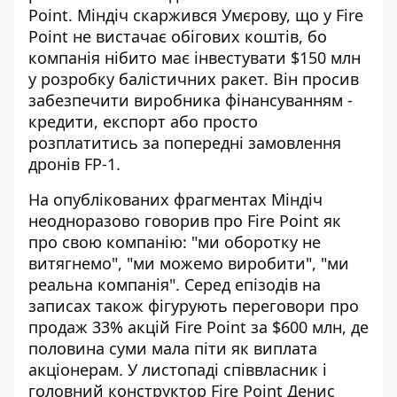
Point. Міндіч скаржився Умєрову, що у Fire
Point не вистачає обігових коштів, бо
компанія нібито має інвестувати $150 млн
у розробку балістичних ракет. Він просив
забезпечити виробника фінансуванням -
кредити, експорт або просто
розплатитись за попередні замовлення
дронів FP-1.
На опублікованих фрагментах Міндіч
неодноразово говорив про Fire Point як
про свою компанію: "ми оборотку не
витягнемо", "ми можемо виробити", "ми
реальна компанія". Серед епізодів на
записах також фігурують переговори про
продаж 33% акцій Fire Point за $600 млн, де
половина суми мала піти як виплата
акціонерам. У листопаді співвласник і
головний конструктор Fire Point Денис