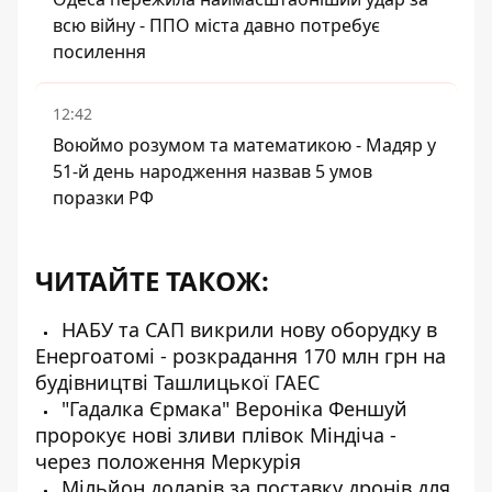
всю війну - ППО міста давно потребує
посилення
12:42
Воюймо розумом та математикою - Мадяр у
51-й день народження назвав 5 умов
поразки РФ
ЧИТАЙТЕ ТАКОЖ:
НАБУ та САП викрили нову оборудку в
Енергоатомі - розкрадання 170 млн грн на
будівництві Ташлицької ГАЕС
"Гадалка Єрмака" Вероніка Феншуй
пророкує нові зливи плівок Міндіча -
через положення Меркурія
Мільйон доларів за поставку дронів для