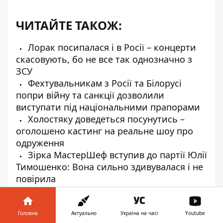
ЧИТАЙТЕ ТАКОЖ:
Лорак посипалася і в Росії – концерти
скасовують, бо не все так однозначно з
ЗСУ
Фехтувальникам з Росії та Білорусі
попри війну та санкції дозволили
виступати під національними прапорами
Холостяку доведеться посунутись –
оголошено кастинг на реальне шоу про
одруження
Зірка МастерШеф вступив до партії Юлії
Тимошенко: Вона сильно здивувалася і не
повірила
Після розлучення Анна Саліванчук
зрозуміла, як одразу розпізнати поганого
чоловіка
Головна
Актуально
Україна на часі
Youtube