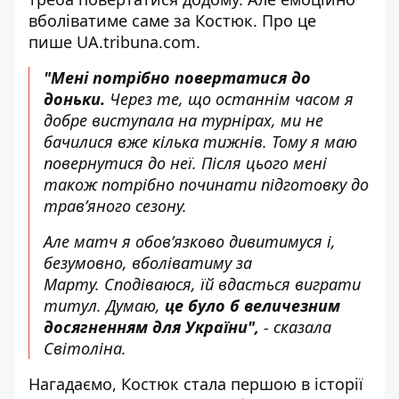
вболіватиме саме за Костюк. Про це
пише
UA.tribuna.com
.
"Мені потрібно повертатися до
доньки.
Через те, що останнім часом я
добре виступала на турнірах, ми не
бачилися вже кілька тижнів. Тому я маю
повернутися до неї. Після цього мені
також потрібно починати підготовку до
трав’яного сезону.
Але матч я обов’язково дивитимуся і,
безумовно, вболіватиму за
Марту. Сподіваюся, їй вдасться виграти
титул. Думаю,
це було б величезним
досягненням для України",
- сказала
Світоліна.
Нагадаємо, Костюк стала першою в історії