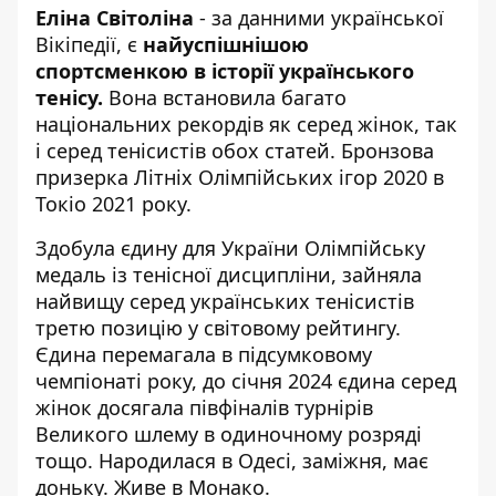
Еліна Світоліна
- за данними української
Вікіпедії, є
найуспішнішою
спортсменкою в історії українського
тенісу.
Вона
встановила багато
національних рекордів як серед жінок, так
і серед тенісистів обох статей. Бронзова
призерка Літніх Олімпійських ігор 2020 в
Токіо 2021 року.
Здобула єдину для України Олімпійську
медаль із тенісної дисципліни, зайняла
найвищу серед українських тенісистів
третю позицію у світовому рейтингу.
Єдина перемагала в підсумковому
чемпіонаті року, до січня 2024 єдина серед
жінок досягала півфіналів турнірів
Великого шлему в одиночному розряді
тощо. Народилася в Одесі, заміжня, має
доньку. Живе в Монако.