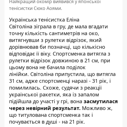
Найкращий окомір виявився у японської
тенісистки Сюко Аоями.
Українська тенісистка
Еліна
Світоліна
зіграла в гру, де мала вгадати
точну кількість сантиметрів на око,
витягнувши з рулетки відрізок, який
дорівнював би позначці, що кількісно
відповідає її віку. Спортсменка витягла з
рулетки відрізок довжиною в 21 см, при
цьому вона не бачила поділок
лінійки. Світоліна припустила, що витягла
31 см, адже спортсменці наразі - 31 рік, і
помилилась. Схоже, судячи з реакції
української ракетки, яка із запалом
підійшла до участі у грі, вона
засмутилася
через невірний результат.
Можливо ж,
що титулована спортсменка так і
почувається в душі - на 21 рік.