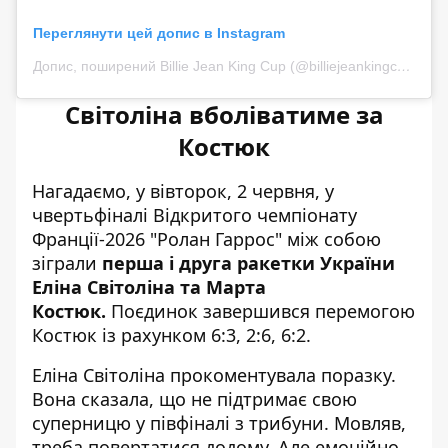
Переглянути цей допис в Instagram
Допис, поширений Billie Jean King Cup (@billiejeankingcup)
Світоліна вболіватиме за
Костюк
Нагадаємо, у вівторок, 2 червня, у
чвертьфіналі Відкритого чемпіонату
Франції-2026 "Ролан Гаррос" між собою
зіграли
перша і друга ракетки України
Еліна Світоліна та Марта
Костюк.
Поєдинок завершився
перемогою
Костюк
із рахунком 6:3, 2:6, 6:2.
Еліна Світоліна прокоментувала поразку.
Вона сказала, що не підтримає свою
суперницю у півфіналі з трибуни. Мовляв,
треба повертатися додому. Але емоційно