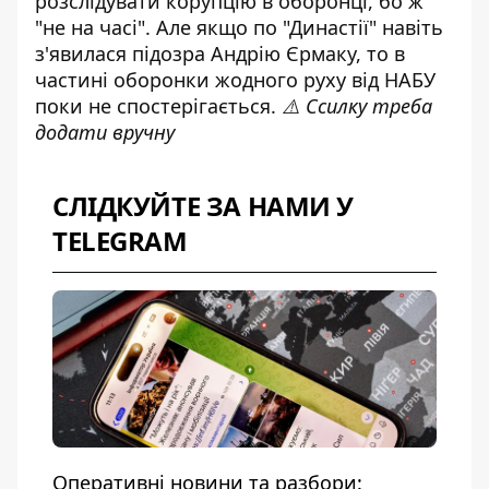
розслідувати корупцію в оборонці, бо ж
"не на часі". Але якщо по "Династії" навіть
з'явилася підозра Андрію Єрмаку, то в
частині оборонки жодного руху від НАБУ
поки не спостерігається.
⚠️ Ссилку треба
додати вручну
СЛІДКУЙТЕ ЗА НАМИ У
TELEGRAM
Оперативні новини та разбори: