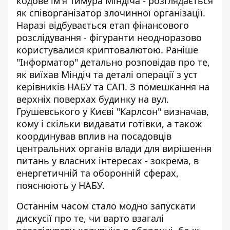
кодове ім'я Тимура Міндіча - розглядається
як співорганізатор злочинної організації.
Наразі відбувається етап фінансового
розслідування - фігуранти неодноразово
користувалися криптовалютою. Раніше
"Інформатор" детально розповідав про те,
як виїхав Міндіч та деталі операції
з уст
керівників НАБУ та САП. З помешкання на
верхніх поверхах будинку на вул.
Грушевського у Києві "Карлсон" визначав,
кому і скільки видавати готівки, а також
координував вплив на посадовців
центральних органів влади для вирішення
питань у власних інтересах - зокрема, в
енергетичній та оборонній сферах,
пояснюють у НАБУ.
Останнім часом стало модно запускати
дискусії про те, чи варто взагалі