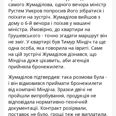
самого Жумаділова, одного вечора міністр
Рустем Умєров попросив його зібратися і
поїхати на зустріч. Жумаділов вийшов з
дому о 6-й вечора і поїхав у машині
міністра. Ймовірно, до квартири на
Грушевського - точно згадати маршрут він
не зміг. У квартирі був Тимур Міндіч та ще
одна особа, яка говорила на івриті. Саме
на цій зустрічі Жумаділов дізнався, що
Міндіча дуже цікавить, аби агенція
прийняла бронежилети.
Жумаділов підтвердив: така розмова була -
і він відмовився приймати бронежилети
від компанії Міндіча. Зразки двічі не
пройшли випробування, продукція не
відповідала нормативно-технічній
документації. Контракт розірвали,
поставок не було, гроші теж не виплатили.