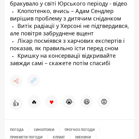
бракувало у світі Юрського періоду - відео
Клопотенко, вчись – Адам Сендлер
вирішив проблему з дитячим сніданком
Витік радіації у Херсоні не підтвердився,
але повітря забруднене вщент
Лікар посміявся з харчових експертів і
показав, як правильно їсти перед сном
Кришку на консервації відкривайте
завжди самі – скажете потім спасибі
♥
🔥
😭
😆
😡
👍
ПОГОДА
СИНОПТИКИ
ПРОГНОЗ ПОГОДИ
ПРИКМЕТИ ПОГОДИ
КЛІМАТ
ІМЕНИНИ