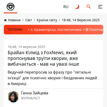
RU
Новини
Світ
Країни світу
18:48, 14 Вересня 2025
⚠️ Краматорськ, Костянтинівка
🔴 Ракетний 
ТОПТЕМИ:
18:48, 14 вересня 2025
Брайан Кілмід з FoxNews, який
пропонував труїти хворих, вже
вибачається - мав на увазі інше
Ведучий перепросив за фразу про "летальні
інʼєкції" для психічно хворих і бездомних людей
в Америці
Ганна Зайцева
ЖУРНАЛІСТ