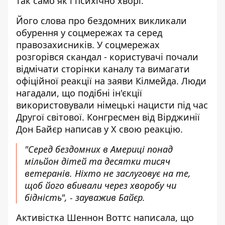
так само як і психічно хворі.
Його слова про бездомних викликали
обурення у соцмережах та серед
правозахисників. У соцмережах
розгорівся скандал - користувачі почали
відмічати сторінки каналу та вимагати
офіційної реакції на заяви Кілмейда. Люди
нагадали, що подібні ін'єкції
використовували німецькі нацисти під час
Другої світової. Конгресмен від Вірджинії
Дон Байєр написав у X свою реакцію.
"Серед бездомних в Америці понад
мільйон дітей та десятки тисяч
ветеранів. Ніхто не заслуговує на те,
щоб його вбивали через хворобу чи
бідність", -
зауважив
Байєр.
Активістка Шеннон Воттс написала, що