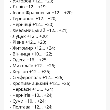
Ужгород +12... +20;
Львів +12... +19;
Івано-Франківськ +12... +20;
Тернопіль +12... +20;
Чернівці +12... +20;
Хмельницький +12... +21;
Луцьк +12... +20;
Рівне +12... +20;
Житомир +12... +24;
Вінниця +10... +22;
Одеса +16... +25;
Миколаїв +12... +26;
Херсон +12... +26;
Сімферополь +12... +26;
Кропивницький +12... +26;
Черкаси +13... +24;
Чернігів +10... +24;
Суми +10... +24;
Полтава +12... +24;