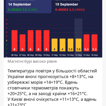
Магнітні бурі високо рівня
Температура повітря у більшості областей
України вночі прогнозується +8+13°С, на
узбережжі морів +14+19°С. Вдень
стовпчики термометрів покажуть
+20+25°С, а на заході країни +16+21°С.
У Києві вночі очікується +11+13°С, а вдень
+21+23°С.