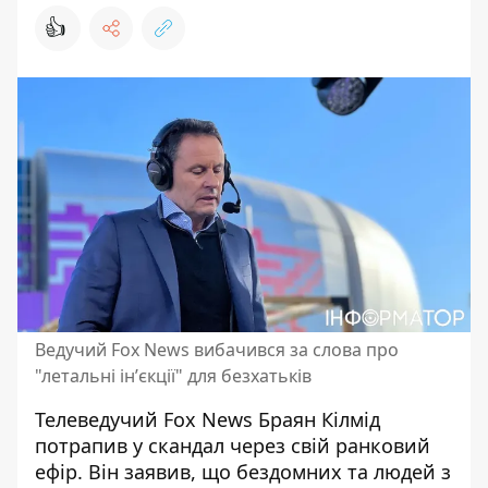
👍
Ведучий Fox News вибачився за слова про
"летальні інʼєкції" для безхатьків
Телеведучий Fox News Браян Кілмід
потрапив у скандал через свій ранковий
ефір. Він заявив, що бездомних та людей з