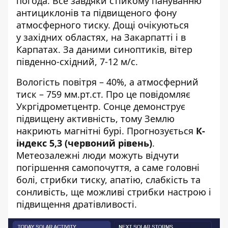
погода. Все завдяки стійкому пануванню
антициклонів та підвищеного фону
атмосферного тиску. Дощі очікуються
у західних областях, на Закарпатті і в
Карпатах.
За даними синоптиків,
вітер
південно-східний, 7-12 м/с.
Вологість повітря – 40%, а атмосферний
тиск – 759 мм.рт.ст. Про це
повідомляє
Укргідрометцентр
. Сонце демонструє
підвищену активність, тому Землю
накриють магнітні бурі. Прогнозується
К-
індекс 5,3 (червоний рівень)
.
Метеозалежні люди можуть відчути
погіршення самопочуття, а саме головні
болі, стрибки тиску, апатію, слабкість та
сонливість, ще можливі стрибки настрою і
підвищення дратівливості.