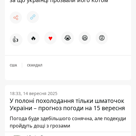
за що українці прозвали його Котом
♥
🔥
😭
😆
😡
👍
США
СКАНДАЛ
18:33, 14 вересня 2025
У полоні похолодання тільки шматочок
України – прогноз погоди на 15 вересня
Погода буде здебільшого сонячна, але подекуди
пройдуть дощі з грозами