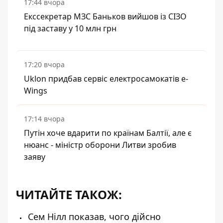
17:44 вчора
Екссекретар МЗС Баньков вийшов із СІЗО
під заставу у 10 млн грн
17:20 вчора
Uklon придбав сервіс електросамокатів e-
Wings
17:14 вчора
Путін хоче вдарити по країнам Балтії, але є
нюанс - міністр оборони Литви зробив
заяву
ЧИТАЙТЕ ТАКОЖ:
Сем Нілл показав, чого дійсно