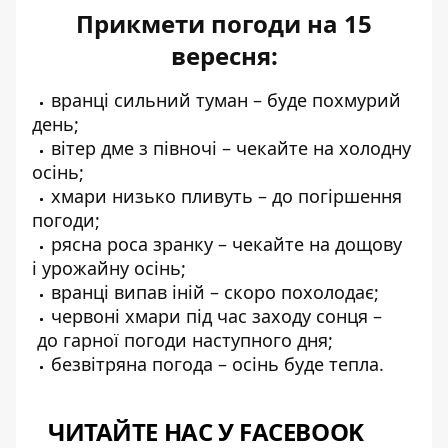
Прикмети погоди на 15
вересня:
вранці сильний туман – буде похмурий
день;
вітер дме з півночі – чекайте на холодну
осінь;
хмари низько пливуть – до погіршення
погоди;
рясна роса зранку – чекайте на дощову
і урожайну осінь;
вранці випав іній – скоро похолодає;
червоні хмари під час заходу сонця –
до гарної погоди наступного дня;
безвітряна погода – осінь буде тепла.
ЧИТАЙТЕ НАС У FACEBOOK