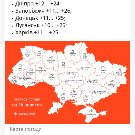
Дніпро +12... +24;
Запоріжжя +11... +26;
Донецьк +11... +25;
Луганськ +10... +25;
Харків +11... +25.
Карта погоди