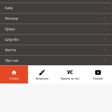
Київ
Регіони
Гроші
Шоу-біз
Життя
Про нас
Головна
Актуально
Україна на часі
Youtube
Інформатор у
Завантажити
телефоні
👉
Інформатор проекти
Столиця
Ваші фінанси
Авто
Geek