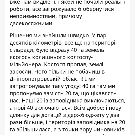
вже нам виділені, і якби не почали реальні
роботи, все загрожувало б обернутися
неприємностями, причому
далекосяжними.
Рішення ми знайшли швидко. У парі
десятків кілометрів, все ще на території
сільради, було відразу 40 га земель
якогось колишнього колгоспу-
мільйонера. Колгосп пропав, землі
заросли. Чого тільки не побачиш в
Дніпропетровській області! І ми
запропонували таку угоду: 40 га там ми
пропонуємо замість 20 га, що цікавлять
нас. Наші 20 із заповідника виключаються,
а нові 40 включаються. Всім добре: і нову
ділянку для дотацій з держбюджету у два
рази більше, і територія заповідника на 20
га збільшилася, а з точки зору чиновників