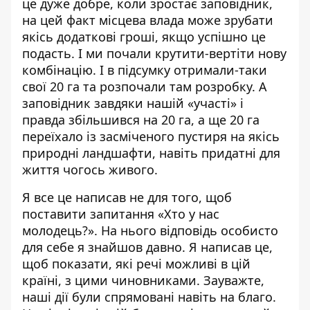
це дуже добре, коли зростає заповідник,
на цей факт місцева влада може зрубати
якісь додаткові гроші, якщо успішно це
подасть. І ми почали крутити-вертіти нову
комбінацію. І в підсумку отримали-таки
свої 20 га та розпочали там розробку. А
заповідник завдяки нашій «участі» і
правда збільшився на 20 га, а ще 20 га
переїхало із засміченого пустиря на якісь
природні ландшафти, навіть придатні для
життя чогось живого.
Я все це написав не для того, щоб
поставити запитання «Хто у нас
молодець?». На нього відповідь особисто
для себе я знайшов давно. Я написав це,
щоб показати, які речі можливі в цій
країні, з цими чиновниками. Зауважте,
наші дії були спрямовані навіть на благо.