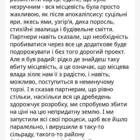
незручним - вся місцевість була просто
жахливою, як після апокаліпсису: суцільні
яри, якесь ями, узгір'я, дика поросль,
стихійні звалища і будівельне сміття.
Партнери навіть сказали, що необхідність
пробиватися через все це додаткове буде
подорожувати і без того дорогий проект.
Але я був радий: рідко де знайдеш таку
вбиту місцевість, а це означає, що місцева
влада зіллє нам її з радістю, і навіть,
можливо, поступиться в неминучому
торзі. І я сказав партнерам, що рівно
стільки, наскільки вся ця дребедень
здорожчує розробку, ми спробуємо збити
на ціні на цю непридатну землю. І ми
запустили всі свої процеси, щоб все йшло
паралельно, і вирушили в таку-то
сільраду, такого-то району