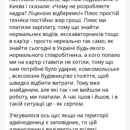
Києва і сказали: «Чому не розробляєте
надра? Ліцензію відберемо!» Плюс простій
техніки постійно жер гроші. Плюс ми
платили зарплату, тому що знайти
нормальних водіїв, екскаваторників тощо
в кар'єр - просто нереально так само, як
знайти сьогодні в Україні будь-якого
нормального співробітника, а кого попало
ми на кар'єр ставити не хотіли, тому що
нам потрібне було ударне, комсомольське
, всесоюзне будівництво століття, щоб
швидко відбити витрати. Тому вже
знайденим, але які так і не вийшли на
роботу, ми платили. А час ішов і йшов, і в
такій ситуації це - як серпом.
З'ясувалося ось що: якщо на території
адмінодиниці є заповідник, то цій
адмінодиниці виділяються всілякі