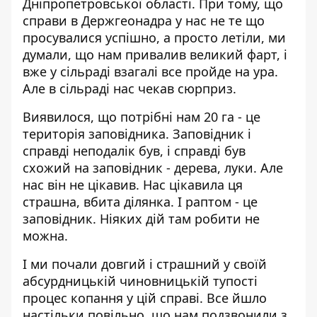
Дніпропетровської області. При тому, що
справи в Держгеонадра у нас не те що
просувалися успішно, а просто летіли, ми
думали, що нам привалив великий фарт, і
вже у сільраді взагалі все пройде на ура.
Але в сільраді нас чекав сюрприз.
Виявилося, що потрібні нам 20 га - це
територія заповідника. Заповідник і
справді неподалік був, і справді був
схожий на заповідник - дерева, луки. Але
нас він не цікавив. Нас цікавила ця
страшна, вбита ділянка. І раптом - це
заповідник. Ніяких дій там робити не
можна.
І ми почали довгий і страшний у своїй
абсурдницькій чиновницькій тупості
процес копання у цій справі. Все йшло
настільки повільно, що нам подзвонили з