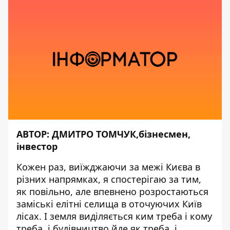
АВТОР:
ДМИТРО ТОМЧУК
,бізнесмен,
інвестор
Кожен раз, виїжджаючи за межі Києва в
різних напрямках, я спостерігаю за тим,
як повільно, але впевнено розростаються
заміські елітні селища в оточуючих Київ
лісах. І земля виділяється ким треба і кому
треба, і будівництво йде як треба, і