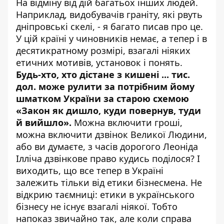
На відміну від дій багатьох інших людей.
Наприклад, видобувачів граніту, які рвуть
дніпровські скелі, - я багато писав про це.
У цій країні у чиновників немає, а тепер і в
десятикратному розмірі, взагалі ніяких
етичних мотивів, установок і понять.
Будь-хто, хто дістане з кишені ... тис.
дол. може рулити за потрібним йому
шматком України за старою схемою
«Закон як дишло, куди повернув, туди
й вийшло».
Можна включити гроші,
можна включити дзвінок Великої Людини,
або ви думаєте, з часів дорогого Леоніда
Ілліча дзвінкове право кудись поділося? І
виходить, що все тепер в Україні
залежить тільки від етики бізнесмена. Не
відкрию таємниці: етики в українського
бізнесу не існує взагалі ніякої. Тобто
напоказ звичайно так, але коли справа