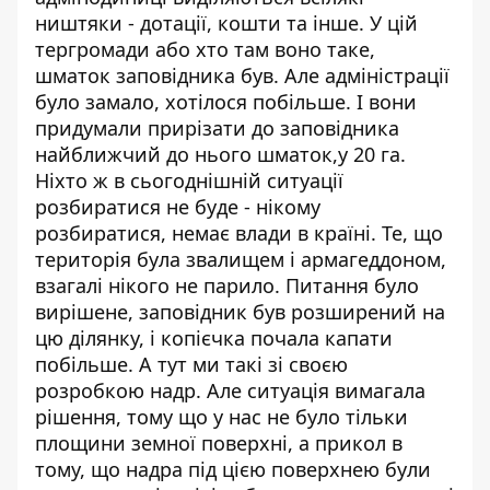
ништяки - дотації, кошти та інше. У цій
тергромади або хто там воно таке,
шматок заповідника був. Але адміністрації
було замало, хотілося побільше. І вони
придумали прирізати до заповідника
найближчий до нього шматок,у 20 га.
Ніхто ж в сьогоднішній ситуації
розбиратися не буде - нікому
розбиратися, немає влади в країні. Те, що
територія була звалищем і армагеддоном,
взагалі нікого не парило. Питання було
вирішене, заповідник був розширений на
цю ділянку, і копієчка почала капати
побільше. А тут ми такі зі своєю
розробкою надр. Але ситуація вимагала
рішення, тому що у нас не було тільки
площини земної поверхні, а прикол в
тому, що надра під цією поверхнею були