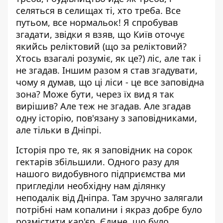
селяться в селищах ті, хто треба. Все
путьом, все нормальок! Я спробував
згадати, звідки я взяв, що Київ оточує
якийсь реліктовий (що за реліктовий?
Хтось взагалі розуміє, як це?) ліс, але так і
не згадав. Іншим разом я став згадувати,
чому я думав, що ці ліси - це все заповідна
зона? Може бути, через їх вид я так
вирішив? Але теж не згадав. Але згадав
одну історію, пов'язану з заповідниками,
але тільки в Дніпрі.
Історія про те, як я заповідник на сорок
гектарів збільшили. Одного разу для
нашого видобувного підприємства ми
пригледіли необхідну нам ділянку
неподалік від Дніпра. Там зручно залягали
потрібні нам копалини і якраз добре було
розмістити кар'єр. Єдине, що було