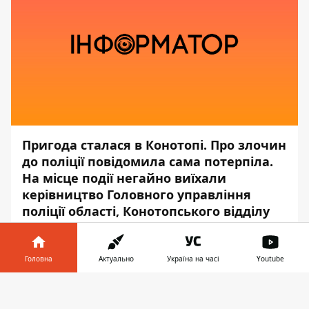
Пригода сталася в Конотопі. Про злочин
до поліції повідомила сама потерпіла.
На місце події негайно виїхали
керівництво Головного управління
поліції області, Конотопського відділу
та слідчо-оперативна група поліції.
Про це
Інформатору
стало відомо з
Головна
Актуально
Україна на часі
Youtube
повідомлення
Національної поліції
.
Інформатор у
Завантажити
Зловмисник затягнув 14-річну дівчину на
телефоні
👉