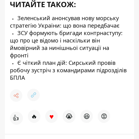
ЧИТАЙТЕ ТАКОЖ:
Зеленський анонсував нову морську
стратегію України: що вона передбачає
ЗСУ формують бригади контрнаступу:
що про це відомо і наскільки він
ймовірний за нинішньої ситуації на
фронті
Є чіткий план дій: Сирський провів
робочу зустріч з командирами підрозділів
БПЛА
♥
🔥
😭
😆
😡
👍