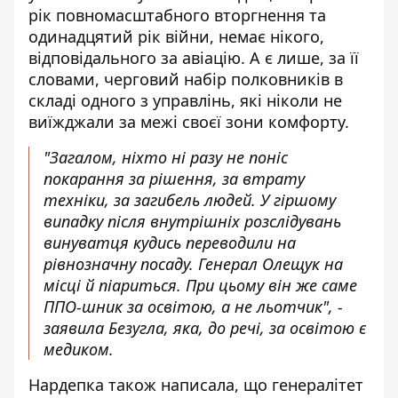
рік повномасштабного вторгнення та
одинадцятий рік війни, немає нікого,
відповідального за авіацію. А є лише, за її
словами, черговий набір полковників в
складі одного з управлінь, які ніколи не
виїжджали за межі своєї зони комфорту.
"Загалом, ніхто ні разу не поніс
покарання за рішення, за втрату
техніки, за загибель людей. У гіршому
випадку після внутрішніх розслідувань
винуватця кудись переводили на
рівнозначну посаду. Генерал Олещук на
місці й піариться. При цьому він же саме
ППО-шник за освітою, а не льотчик", -
заявила Безугла, яка, до речі, за освітою є
медиком.
Нардепка також написала, що генералітет