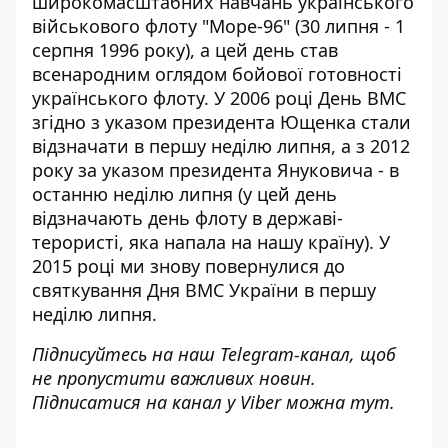
широкомасштабних навчань українського
військового флоту "Море-96" (30 липня - 1
серпня 1996 року), а цей день став
всенародним оглядом бойової готовності
українського флоту. У 2006 році День ВМС
згідно з указом президента Ющенка стали
відзначати в першу неділю липня, а з 2012
року за указом президента Януковича - в
останню неділю липня (у цей день
відзначають день флоту в державі-
терористі, яка напала на нашу країну). У
2015 році ми знову повернулися до
святкування Дня ВМС України в першу
неділю липня.
Підписуйтесь на наш
Telegram-канал
, щоб
не пропустити важливих новин.
Підписатися на канал у Viber можна
тут
.