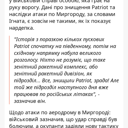
у військовій справі особою, яка грає на
руку ворогу. Дані про знищення Patriot та
наслідки атаки по Миргороду, за словами
Ігната, є зовсім не такими, як їх показує
нардепка.
"Історія з поразкою кількох пускових
Patriot спочатку на південному, потім на
східному напрямку набула великого
розголосу. Ніхто не розуміє, що таке
зенітний ракетний комплекс, або
зенітний ракетний дивізіон, як
підрозділ... Все, знищили Patriot, зрада! Але
той же підрозділ наступного дня вже
працював по російських літаках", -
зазначив він.
Щодо атаки по аеродрому в Миргороді:
військовий зазначив, що удар справді був
болючим, а окупанти задіяли нову тактику