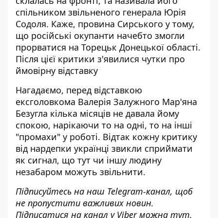
склалась на фронті, та називала його
спільником звільненого генерала Юрія
Содоля. Каже, провина Сирського у тому,
що російські окупанти начебто змогли
прорватися на Торецьк Донецької області.
Після цієї критики з'явилися чутки про
ймовірну відставку
Нагадаємо, перед
відставкою
ексголовкома Валерія Залужного
Мар'яна
Безугла кілька місяців не давала йому
спокою, нарікаючи то на одні, то на інші
"промахи" у роботі. Відтак кожну критику
від нардепки українці звикли сприймати
як сигнал, що тут чи іншу людину
незабаром можуть звільнити.
Підписуйтесь на наш
Telegram-канал
, щоб
не пропустити важливих новин.
Підписатися на канал у Viber можна
тут
.