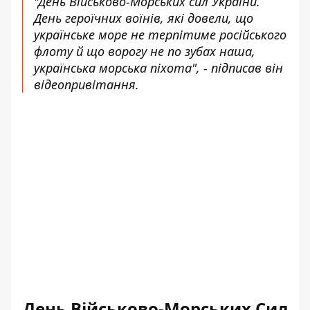
"День Військово-Морських сил України.
День героїчних воїнів, які довели, що
українське море не терпітиме російського
флоту й що ворогу не по зубах наша,
українська морська піхота", - підписав він
відеопривітання.
День Військово-Морських Сил