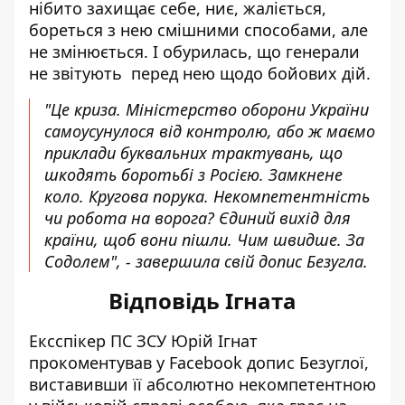
нібито захищає себе, ниє, жаліється,
бореться з нею смішними способами, але
не змінюється. І обурилась, що генерали
не звітують перед нею щодо бойових дій.
"Це криза. Міністерство оборони України
самоусунулося від контролю, або ж маємо
приклади буквальних трактувань, що
шкодять боротьбі з Росією. Замкнене
коло. Кругова порука. Некомпетентність
чи робота на ворога? Єдиний вихід для
країни, щоб вони пішли. Чим швидше. За
Содолем", - завершила свій допис Безугла.
Відповідь Ігната
Ексспікер ПС ЗСУ Юрій Ігнат
прокоментував у Facebook допис Безуглої
,
виставивши її абсолютно некомпетентною