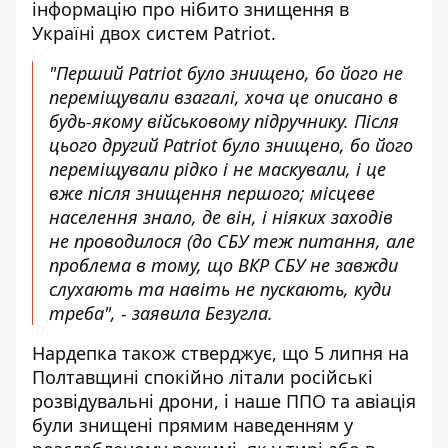
інформацію про
нібито знищення в
Україні двох систем Patriot
.
"Перший Patriot було знищено, бо його не
переміщували взагалі, хоча це описано в
будь-якому військовому підручнику. Після
цього другий Patriot було знищено, бо його
переміщували рідко і не маскували, і це
вже після знищення першого; місцеве
населення знало, де він, і ніяких заходів
не проводилося (до СБУ теж питання, але
проблема в тому, що ВКР СБУ не завжди
слухають та навіть не пускають, куди
треба", - заявила Безугла.
Нардепка також стверджує, що 5 липня на
Полтавщині спокійно літали російські
розвідувальні дрони, і наше ППО та авіація
були знищені прямим наведенням у