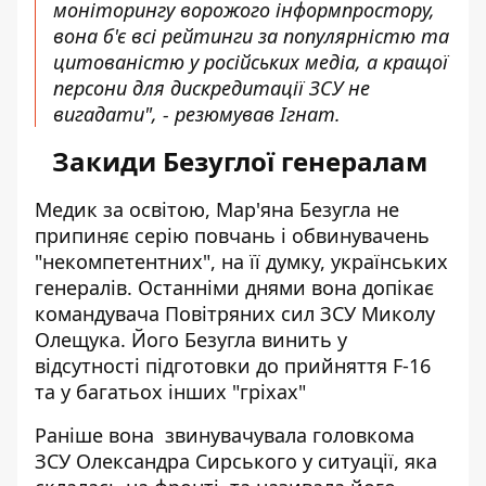
моніторингу ворожого інформпростору,
вона б'є всі рейтинги за популярністю та
цитованістю у російських медіа, а кращої
персони для дискредитації ЗСУ не
вигадати", - резюмував Ігнат.
Закиди Безуглої генералам
Медик за освітою, Мар'яна Безугла не
припиняє серію повчань і обвинувачень
"некомпетентних", на її думку, українських
генералів. Останніми днями вона
допікає
командувача Повітряних сил ЗСУ Миколу
Олещука
. Його Безугла винить у
відсутності підготовки до прийняття F-16
та у багатьох інших "гріхах"
Раніше вона
звинувачувала головкома
ЗСУ Олександра Сирського
у ситуації, яка