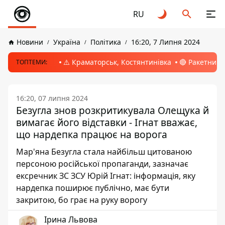
RU
Новини
Україна
Політика
16:20, 7 Липня 2024
⚠️ Краматорськ, Костянтинівка
🔴 Ракетний 
ТОПТЕМИ:
16:20, 07 липня 2024
Безугла знов розкритикувала Олещука й
вимагає його відставки - Ігнат вважає,
що нардепка працює на ворога
Мар'яна Безугла стала найбільш цитованою
персоною російської пропаганди, зазначає
ексречник ЗС ЗСУ Юрій Ігнат: інформація, яку
нардепка поширює публічно, має бути
закритою, бо грає на руку ворогу
Ірина Львова