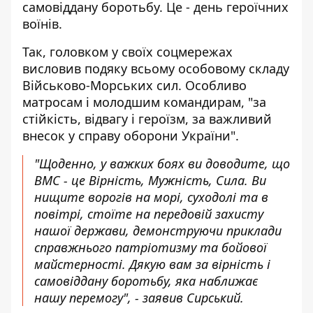
самовіддану боротьбу. Це - день героїчних
воїнів.
Так, головком у своїх соцмережах
висловив подяку всьому особовому складу
Військово-Морських сил. Особливо
матросам і молодшим командирам, "за
стійкість, відвагу і героїзм, за важливий
внесок у справу оборони України".
"Щоденно, у важких боях ви доводите, що
ВМС - це Вірність, Мужність, Сила. Ви
нищите ворогів на морі, суходолі та в
повітрі, стоїте на передовій захисту
нашої держави, демонструючи приклади
справжнього патріотизму та бойової
майстерності. Дякую вам за вірність і
самовіддану боротьбу, яка наближає
нашу перемогу", - заявив Сирський.