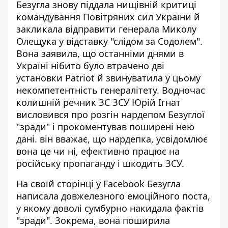
Безугла знову
піддала нищівній критиці
командування Повітряних сил України
й
закликала відправити генерала Миколу
Олещука у відставку "слідом за Содолем".
Вона заявила, що останніми днями в
Україні нібито було втрачено дві
установки Patriot й звинуватила у цьому
некомпетентність генералітету. Водночас
колишній речник ЗС ЗСУ Юрій Ігнат
висловився про розгін нардепом Безуглої
"зради" і прокоментував поширені нею
дані. він вважає, що нардепка, усвідомлює
вона це чи ні, ефективно працює на
російську пропаганду і шкодить ЗСУ.
На своїй сторінці у Facebook Безугла
написала довжелезного емоційного поста,
у якому доволі сумбурно накидала фактів
"зради". Зокрема, вона поширила