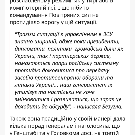
розслабленому режимі, як у тирі або в
комп'ютерній грі. І що нібито
командування Повітряних сил не
протидіяло ворогу у цій ситуації.
"Трагізм ситуації з управлінням в ЗСУ
значно ширший, адже поки президенти,
дипломати, політики, громадські діячі як
України, так і партнерських держав,
намагаються попри російську системну
протидію домовитися про передачу
засобів протиповітряної оборони та
літаків Україні,.. наш генералітет їх
утилізує та настільки не хоче
змінюватися і розвиватися, що зараз це
доходить до абсурду", - написала Безугла.
Також вона традиційно у своїй манері дала
кілька порад генералам і наголосила, що
у Генштабі та у Головкома досі, на третій