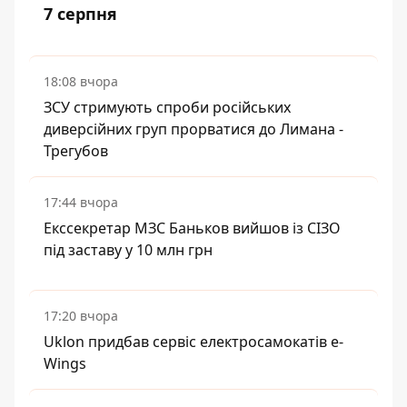
7 серпня
18:08 вчора
ЗСУ стримують спроби російських
диверсійних груп прорватися до Лимана -
Трегубов
17:44 вчора
Екссекретар МЗС Баньков вийшов із СІЗО
під заставу у 10 млн грн
17:20 вчора
Uklon придбав сервіс електросамокатів e-
Wings