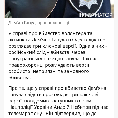
Дем'ян Ганул, правоохоронці
У справі про вбивство волонтера та
активіста Дем'яна Ганула в Одесі слідство
розглядає три ключові версії. Одна з них -
російський слід у вбивстві через
проукраїнську позицію Ганула. Також
правоохоронці розглядають версії
особистої неприязні та замовного
вбивства.
Про те, що у справі про вбивство Дем'яна
Ганула слідство розглядає три ключові
версії, повідомив заступник голови
Нацполіції України Андрій Нєбитов під час
телемарафону. Він підтвердив, що до