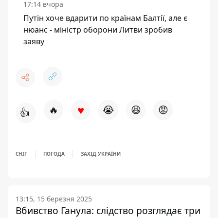
17:14 вчора
Путін хоче вдарити по країнам Балтії, але є
нюанс - міністр оборони Литви зробив
заяву
♥
🔥
😭
😆
😡
👍
СНІГ
ПОГОДА
ЗАХІД УКРАЇНИ
13:15, 15 березня 2025
Вбивство Ганула: слідство розглядає три