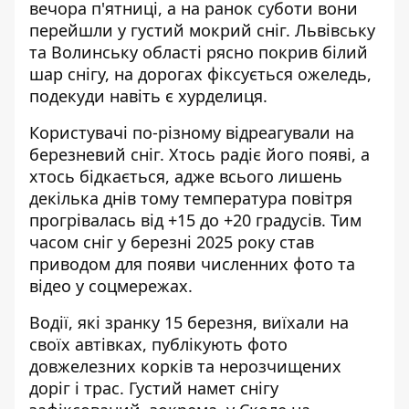
вечора п'ятниці
, а на ранок суботи вони
перейшли у густий мокрий сніг. Львівську
та Волинську області рясно покрив білий
шар снігу, на дорогах фіксується ожеледь,
подекуди навіть є хурделиця.
Користувачі по-різному відреагували на
березневий сніг. Хтось радіє його появі, а
хтось бідкається, адже всього лишень
декілька днів тому температура повітря
прогрівалась від +15 до +20 градусів. Тим
часом сніг у березні 2025 року став
приводом для появи численних фото та
відео у соцмережах.
Водії, які зранку 15 березня, виїхали на
своїх автівках, публікують фото
довжелезних корків та нерозчищених
доріг і трас. Густий намет снігу