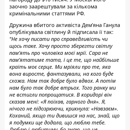
заочно заарештували за кількома
кримінальними статтями РФ.
Дружина вбитого активіста Демʼяна Ганула
опублікувала світлину й підписала її так:
"Не хочу писати про справедливість чи
щось таке. Хочу просто зберегти світлу
памʼять про чоловіка моєї мрії. Сара не
памʼятатиме тата, і це те, що найбільше
країть моє серце. Ми мріяли про те, яка
вона виросте, фантазували, на кого буде
схожа. Нам так добре було вдвох. А потім
нам було так добре втрьох. Того ранку ми
не встигли попрощатися. В коридорі він
сказав мені: «Я поїхав, гарного дня». Я,
нічого не підозрюючи, крикнула: «Навзаєм».
Коханий, якщо ти дивишся на нас, знай, що
я подумки ще додала, що люблю тебе.
Люблю і любитиму, бо знаю, що це