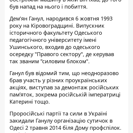
був напад на нього і побиття.
Дем'ян Ганул, народився 6 жовтня 1993
року на Кіровоградщині. Випускник
історичного факультету Одеського
педагогічного університету імені
Ушинського, входив до одеського
осередку "Правого сектору", де керував
так званим "силовим блоком".
Ганул був відомий тим, що неодноразово
брав участь у різних проукраїнських
акціях, виступав за демонтаж російських
пам’яток, зокрема російській імператриці
Катерині тощо.
Проросійські партії та сили в Україні
закидали Ганулу організацію сутичок
в
Одесі 2 травня 2014 біля Дому профспілок
.