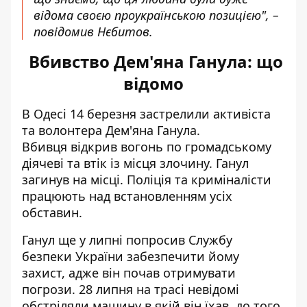
відома своєю проукраїнською позицією", –
повідомив Нєбитов.
Вбивство Дем'яна Ганула: що
відомо
В Одесі 14 березня
застрелили активіста
та волонтера Дем'яна Ганула
.
Вбивця відкрив вогонь по громадському
діячеві та втік із місця злочину. Ганул
загинув на місці. Поліція та криміналісти
працюють над встановленням усіх
обставин.
Ганул ще у липні попросив Службу
безпеки України забезпечити йому
захист, адже він почав отримувати
погрози. 28 липня на трасі невідомі
обстріляли машину в якій він їхав, до того