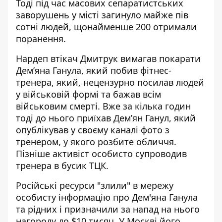
Тоді під час масових сепаратистських
заворушень у місті загинуло майже пів
сотні людей, щонайменше 200 отримали
поранення.
Нардеп втікач Дмитрук вимагав покарати
Дем’яна Ганула, який побив фітнес-
тренера, який, нецензурно посилав людей
у військовій формі та
бажав всім
військовим смерті
. Вже за кілька годин
тоді до нього приїхав Дем’ян Ганул, який
опублікував у своєму каналі фото з
тренером, у якого розбите обличчя.
Пізніше активіст особисто супроводив
тренера в бусик ТЦК.
Російські ресурси "злили" в мережу
особисту інформацію про Дем'яна Ганула
та рідних і призначили за напад на нього
нагороду до $10 тисяч
. У Москві його