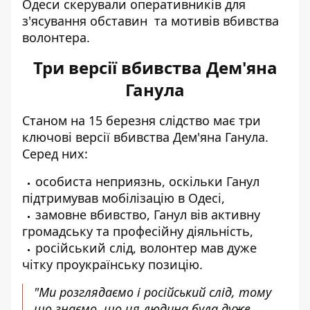
Одеси скерували оперативників для
з'ясування обставин та мотивів вбивства
волонтера.
Три версії вбивства Дем'яна
Ганула
Станом на 15 березня слідство має три
ключові версії вбивства Дем'яна Ганула.
Серед них:
особиста неприязнь, оскільки Ганул
підтримував мобілізацію в Одесі,
замовне вбивство, Ганул вів активну
громадську та професійну діяльність,
російський слід, волонтер мав дуже
чітку проукраїнську позицію.
"Ми розглядаємо і російський слід, тому
що знаємо, що ця людина була дуже