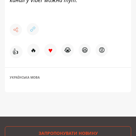
канал у Viber можна
тут
.
♥
🔥
😭
😆
😡
👍
УКРАЇНСЬКА МОВА
ЗАПРОПОНУВАТИ НОВИНУ