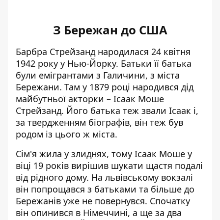
З Бережан до США
Барбра Стрейзанд народилася 24 квітня
1942 року у Нью-Йорку. Батьки її батька
були емігрантами з Галичини, з міста
Бережани. Там у 1879 році народився дід
майбутньої акторки – Ісаак Моше
Стрейзанд. Його батька теж звали Ісаак і,
за твердженням біографів, він теж був
родом із цього ж міста.
Сім'я жила у злиднях, тому Ісаак Моше у
віці 19 років вирішив шукати щастя подалі
від рідного дому. На львівському вокзалі
він попрощався з батьками та більше до
Бережанів уже не повернувся. Спочатку
він опинився в Німеччині, а ще за два