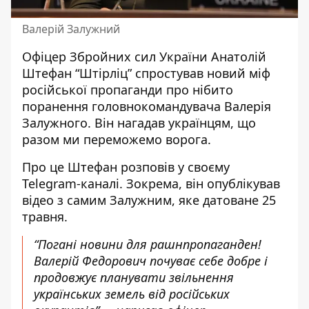
Валерій Залужний
Офіцер Збройних сил України Анатолій
Штефан “Штірліц”
спростував новий міф
російської пропаганди
про нібито
поранення головнокомандувача Валерія
Залужного. Він нагадав українцям, що
разом ми переможемо ворога.
Про це Штефан
розповів у своєму
Telegram-каналі
. Зокрема, він опублікував
відео з самим Залужним, яке датоване 25
травня.
“Погані новини для рашнпропаганден!
Валерій Федорович почуває себе добре і
продовжує планувати звільнення
українських земель від російських