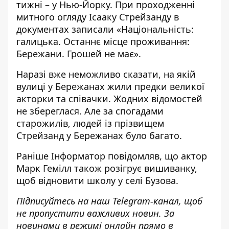
тижні – у Нью-Йорку. При проходженні
митного огляду Ісааку Стрейзанду в
документах записали «Національність:
галицька. Останнє місце проживання:
Бережани. Грошей не має».
Наразі вже неможливо сказати, на якій
вулиці у Бережанах жили предки великої
акторки та співачки. Жодних відомостей
не збереглася. Але за спогадами
старожилів, людей із прізвищем
Стрейзанд у Бережанах було багато.
Раніше Інформатор повідомляв, що
актор
Марк Гемілл також розігрує вишиванку,
щоб відновити школу у селі Бузова.
Підписуйтесь на наш
Telegram-канал
, щоб
не пропустити важливих новин. За
новинами в режимі онлайн прямо в