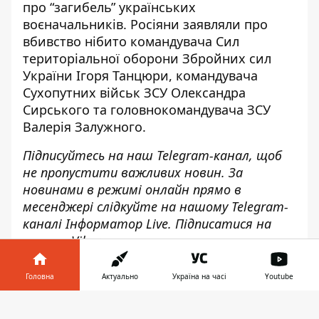
про “загибель” українських
воєначальників
. Росіяни заявляли про
вбивство нібито командувача Сил
територіальної оборони Збройних сил
України Ігоря Танцюри, командувача
Сухопутних військ ЗСУ Олександра
Сирського та головнокомандувача ЗСУ
Валерія Залужного.
Підписуйтесь на наш
Telegram-канал
, щоб
не пропустити важливих новин. За
новинами в режимі онлайн прямо в
месенджері слідкуйте на нашому Telegram-
каналі
Інформатор Live
. Підписатися на
канал у Viber можна
тут
.
Головна
Актуально
Україна на часі
Youtube
Інформатор у
Завантажити