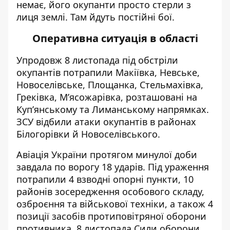
немає, його окупанти просто стерли з
лиця землі. Там йдуть постійні бої.
Оперативна ситуація в області
Упродовж 8 листопада під обстріли
окупантів потрапили Макіївка, Невське,
Новоселівське, Площанка, Стельмахівка,
Греківка, М’ясожарівка, розташовані на
Куп’янському та Лиманському напрямках.
ЗСУ відбили атаки
окупантів в районах
Білогорівки й Новоселівського.
Авіація України протягом минулої доби
завдала по ворогу
18 ударів. Під ураження
потрапили 4 взводні опорні пункти, 10
районів зосередження особового складу,
озброєння та військової техніки, а також 4
позиції засобів протиповітряної оборони
противника. 8 листопада Сили оборони