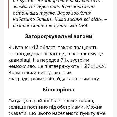
отруєння. Не забирали велику кількість
загиблих і якраз вода була заражена
останками трупів. Зараз загиблих
набагато більше. Ними засіяні всі ліси», –
розповів керівник Луганської ОВА.
Загороджувальні загони
В Луганській області також працюють
загороджувальні загони, в основному це
кадирівці. На передовій їх зустріти
неможливо, це підтверджують і бійці ЗСУ.
Вони тільки виступають як
«заградотряди», або йдуть на зачистку.
Білогорівка
Ситуація в районі Білогорівки важка,
селище постійно під обстрілами. Можна
сказати, що цього населеного пункту вже