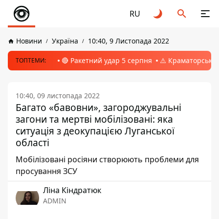
RU
Новини
Україна
10:40, 9 Листопада 2022
🔴 Ракетний удар 5 серпня
⚠️ Краматорськ, 
ТОПТЕМИ:
10:40, 09 листопада 2022
Багато «бавовни», загороджувальні
загони та мертві мобілізовані: яка
ситуація з деокупацією Луганської
області
Мобілізовані росіяни створюють проблеми для
просування ЗСУ
Ліна Кіндратюк
ADMIN