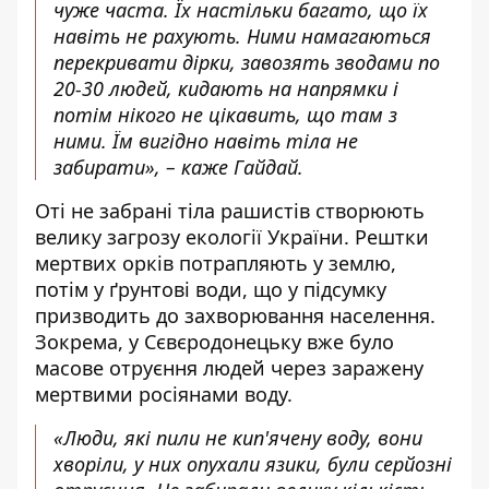
чуже часта. Їх настільки багато, що їх
навіть не рахують. Ними намагаються
перекривати дірки, завозять зводами по
20-30 людей, кидають на напрямки і
потім нікого не цікавить, що там з
ними. Їм вигідно навіть тіла не
забирати», – каже Гайдай.
Оті не забрані тіла рашистів створюють
велику загрозу екології України. Рештки
мертвих орків потрапляють у землю,
потім у ґрунтові води, що у підсумку
призводить до захворювання населення.
Зокрема, у Сєвєродонецьку вже було
масове отруєння людей через заражену
мертвими росіянами воду.
«Люди, які пили не кип'ячену воду, вони
хворіли, у них опухали язики, були серйозні