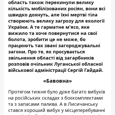
область також
перекинули велику
кількість мобілізованих росіян
, вони всі
швидко дохнуть, але їхні мертві тіла
створюють велику загрозу для екології
України. А те гарматне м'ясо, яке
вижило та хоче повернутися на свої
болота, зробити це не може, бо
працюють так звані загороджувальні
загони. Про те, як просувається
звільнення області від загарбників
розповів
очільник Луганської обласної
військової адміністрації Сергій Гайдай.
«Бавовна»
Протягом тижня було дуже багато вибухів
на російських складах з боєкомплектами
та з запасами палива. А в Лисичанську
стався хороший вибух у місцеперебуванні