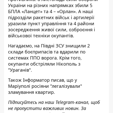
України на різних напрямках збили 5
БПЛА «Ланцет» та 4 – «Орлан». А наші
підрозділи ракетних військ і артилерії
уразили пункт управління та 4 райони
зосередження живої сили, озброєння і
військової техніки окупантів.
Нагадаємо, на Півдні
ЗСУ знищили 2
склади боєприпасів та вдарили по
системах
ППО ворога. Крім того,
окупанти
обстріляли Нікополь з
"Ураганів"
.
Також
Інформатор
писав, що у
Маріуполі
росіяни "легалізували"
зламування
квартир.
Підписуйтесь на наш
Telegram-канал
, щоб
не пропустити важливих новин. За