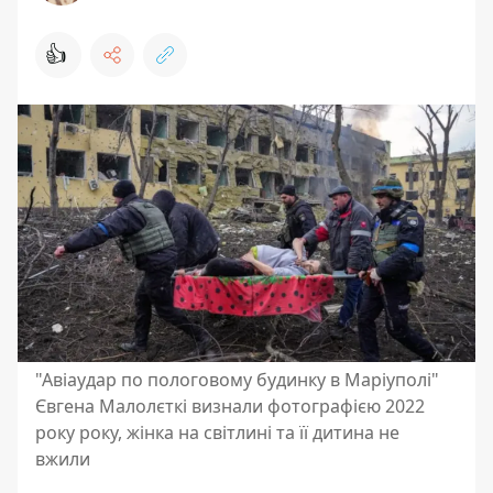
👍
"Авіаудар по пологовому будинку в Маріуполі"
Євгена Малолєткі визнали фотографією 2022
року року, жінка на світлині та її дитина не
вжили