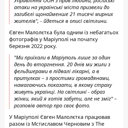
Управління ООН з прав людини, російські
атаки на українські міста призвели до
загибелі щонайменше 21 тисячі мирних
жителів", - йдеться в описі світлини.
Євген Малолєтка була одним із небагатьох
фотографів у Маріуполі на початку
березня 2022 року.
"Ми приїхали в Маріуполь лише за один
день до вторгнення. 20 днів ми жили з
фельдшерами в підвалі лікарні, а в
притулках – з простими громадянами,
намагаючись показати, в якому страху
живуть українці. На світлині - образ
жінки, який я хотів забути, але не зміг" –
розповів автор про своє фото.
У Маріуполі Євген Малолєтка працював
разом із Мстиславом Черновим з The