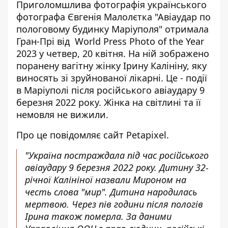
Приголомшлива фотографія українського
фотографа Євгенія Малолєтка "Авіаудар по
пологовому будинку Маріуполя" отримала
Гран-Прі від World Press Photo of the Year
2023 у четвер, 20 квітня. На ній зображено
поранену вагітну жінку Ірину Калініну, яку
виносять зі зруйнованої лікарні. Це - події
в Маріуполі після
російського авіаудару 9
березня 2022 року
. Жінка на світлині та її
немовля не вижили.
Про це
повідомляє
сайт Рetapixel.
"Україна постраждала під час російського
авіаудару 9 березня 2022 року. Дитину 32-
річної Калініної назвали Мироном на
честь слова "мир". Дитина народилась
мертвою. Через пів години після пологів
Ірина також померла. За даними