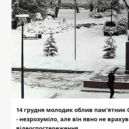
14 грудня молодик облив пам'ятник
- незрозуміло, але він явно не враху
відеоспостереження.