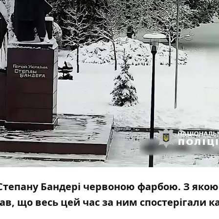
 Степану Бандері червоною фарбою. З яко
вав, що весь цей час за ним спостерігали 