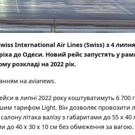
s International Air Lines (Swiss) з 4 липня
ріха до Одеси. Новий рейс запустять у рам
му розкладі на 2022 рік.
анням на
avianews.
ейси в липні 2022 року коштуватимуть 6 700 
вшим тарифом Light. Він дозволяє провозити
лону літака валізу з габаритами до 55 х 40 х
ми до 40 х 30 х 10 см без обмеження за вагою.