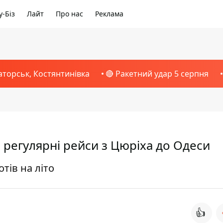
-Біз
Лайт
Про нас
Реклама
аторськ, Костянтинівка
🔴 Ракетний удар 5 серпня
 регулярні рейси з Цюріха до Одеси
тів на літо
👍