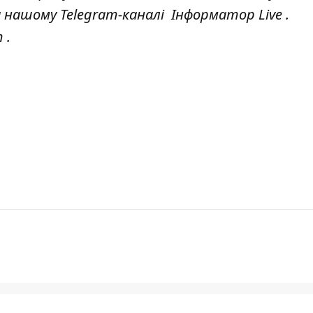
а нашому Telegram-каналі
Інформатор Live
.
т
.