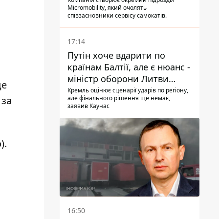
Micromobility, який очолять
співзасновники сервісу самокатів.
17:14
Путін хоче вдарити по
країнам Балтії, але є нюанс -
міністр оборони Литви
де
зробив заяву
Кремль оцінює сценарії ударів по регіону,
 за
але фінального рішення ще немає,
заявив Каунас
).
16:50