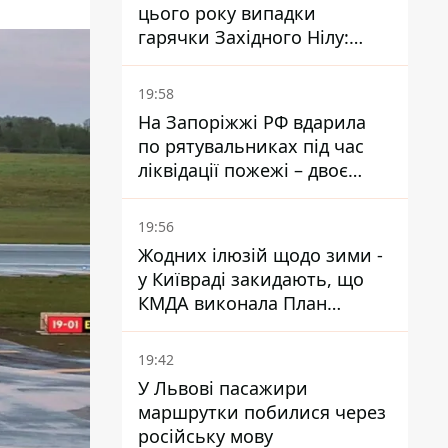
цього року випадки
гарячки Західного Нілу:
двоє людей заразилися
після укусів комарів
19:58
На Запоріжжі РФ вдарила
по рятувальниках під час
ліквідації пожежі – двоє
поранених
19:56
Жодних ілюзій щодо зими -
у Київраді закидають, що
КМДА виконала План
стійкості на 20%
19:42
У Львові пасажири
маршрутки побилися через
російську мову