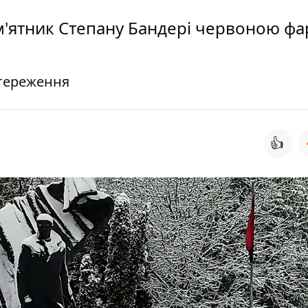
м'ятник Степану Бандері червоною ф
стереження
👍