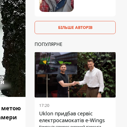
БІЛЬШЕ АВТОРІВ
ПОПУЛЯРНЕ
17:20
ю метою
Uklon придбав сервіс
камери
електросамокатів e-Wings
Компанія створює окремий підрозділ