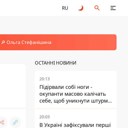
RU
🔎 Ольга Стефанішина
ОСТАННІ НОВИНИ
20:13
Підірвали собі ноги -
окупанти масово калічать
себе, щоб уникнути штурмів
- ГУР
20:03
В Україні зафіксували перші