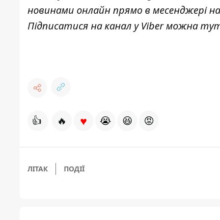
новинами онлайн прямо в месенджері н
Підписатися на канал у Viber можна
ту
♥
👍
🔥
😭
😆
😡
ЛІТАК
ПОДІЇ