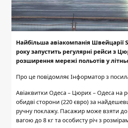
Найбільша авіакомпанія Швейцарії Swis
року запустить регулярні рейси з Цю
розширення мережі польотів у літньо
Про це повідомляє
Інформатор
з посил
Авіаквитки Одеса – Цюрих – Одеса на р
обидві сторони (220 євро) за найдеше
ручну поклажу. Пасажир може взяти до са
вагою до 8 кг та особисту річ з розміра