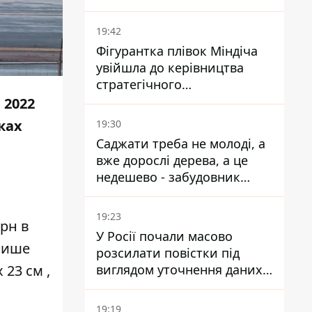
19:42
Фігурантка плівок Міндіча
увійшла до керівництва
стратегічного
держпідприємства -
 2022
працювала в Енергоатомі та
ках
19:30
була заступницею
Саджати треба не молоді, а
Галущенка
вже дорослі дерева, а це
недешево - забудовник
Ніконов
19:23
грн в
У Росії почали масово
 лише
розсилати повістки під
 23 см ,
виглядом уточнення даних
для набору контрактників
19:19