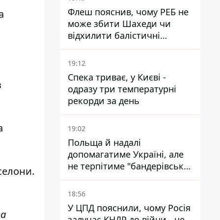
Флеш пояснив, чому РЕБ не
а
може збити Шахеди чи
відхилити балістичні
ракети
19:12
Спека триває, у Києві -
з
одразу три температурні
рекорди за день
а
19:02
Польща й надалі
допомагатиме Україні, але
не терпітиме "бандерівської
селони.
символіки" - Навроцький
18:56
У ЦПД пояснили, чому Росія
за
залучає КНДР до війни - це