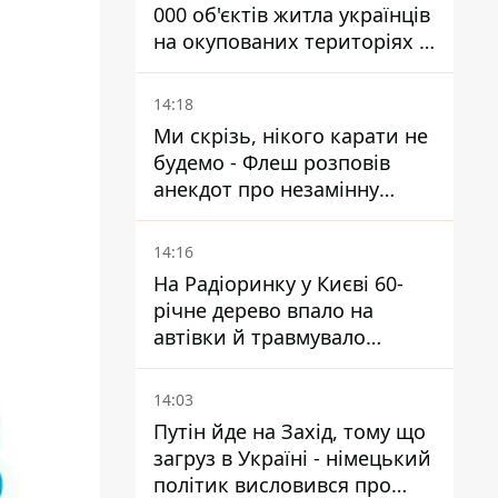
000 об'єктів житла українців
на окупованих територіях -
розслідування BBC
14:18
Ми скрізь, нікого карати не
будемо - Флеш розповів
анекдот про незамінну
роботу зв’язківців на фронті
14:16
На Радіоринку у Києві 60-
річне дерево впало на
автівки й травмувало
людину - подробиці
14:03
Путін йде на Захід, тому що
загруз в Україні - німецький
політик висловився про