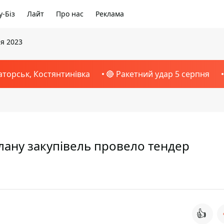
-Біз
Лайт
Про нас
Реклама
ня 2023
аторськ, Костянтинівка
🔴 Ракетний удар 5 серпня
лану закупівель провело тендер
👍