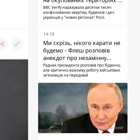
на окупованих територіях -
розслідування BBC
BBC Verify нарахувала десятки тисяч
конфіскованих квартир, будинків і дач
українців у "нових регіонах" Росії.
14:18
Ми скрізь, нікого карати не
будемо - Флеш розповів
анекдот про незамінну
роботу зв’язківців на фронті
Радник президента розповів про буденну,
але критично важливу роботу військових
зв'язківців на передовій