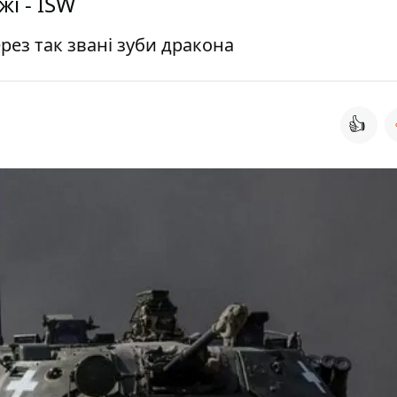
і - ISW
рез так звані зуби дракона
👍