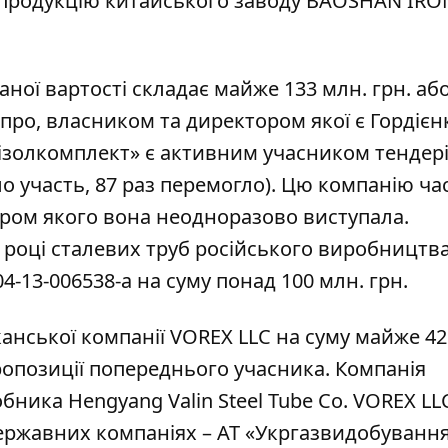
 продукцію китайського заводу BAOSHAN IRO
ваної вартості складає майже 133 млн. грн. а
іпро, власником та директором якої є Гордієн
ізолкомплект» є активним учасником тендері
ло участь, 87 раз перемогло). Цю компанію ча
ером якого вона неодноразово виступала.
 році сталевих труб російського виробництв
4-13-006538-a на суму понад 100 млн. грн.
анської компанії VOREX LLC на суму майже 42
пропозиції попереднього учасника. Компанія
ника Hengyang Valin Steel Tube Co. VOREX LL
ержавних компаніях – АТ «Укргазвидобування