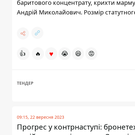
баритового концентрату, крихти марму
Андрій Миколайович. Розмір статутного
♥
👍
🔥
😭
😆
😡
ТЕНДЕР
09:15, 22 вересня 2023
Прогрес у контрнаступі: бронете