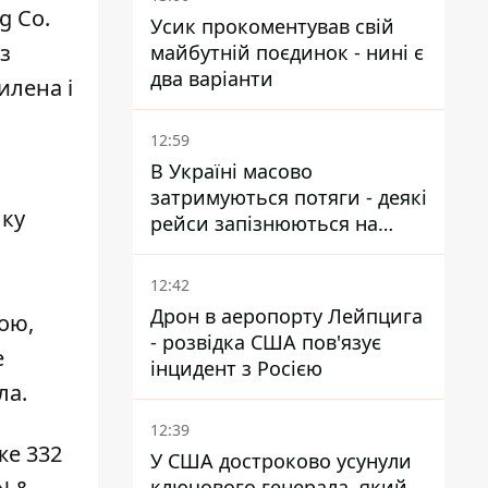
g Co.
Усик прокоментував свій
з
майбутній поєдинок - нині є
два варіанти
илена і
12:59
В Україні масово
затримуються потяги - деякі
лку
рейси запізнюються на
понад 12 годин
12:42
Дрон в аеропорту Лейпцига
ою,
- розвідка США пов'язує
е
інцидент з Росією
ла.
12:39
же 332
У США достроково усунули
ключового генерала, який