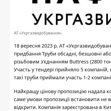
АТ «Укргазвидобування»
18 вересня 2023 р. АТ «Укргазвидобува
придбання Труби обсадні, безшовні аб
різьбовим з’єднанням Buttress (2800 тон
Участь у тендері прийняло 5 компаній,
такі труби приймали участь 1-2 компанії
Найкращу цінову пропозицію надала комп
саме умови пропозиції встановити не 
відкрити. Компанія зареєстрована в Ки