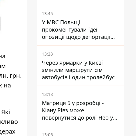
плани РФ
13:45
У МВС Польщі
прокоментували ідеї
опозиції щодо депортації
українських чоловіків -
абсурд і популізм
13:28
на
Через ярмарки у Києві
им
змінили маршрути сім
лн. грн.
автобусів і один тролейбус
х на
13:18
Матриця 5 у розробці -
Кіану Рівз може
 Які
повернутися до ролі Нео у
ожливо
п'ятій частині
дерах
13:06