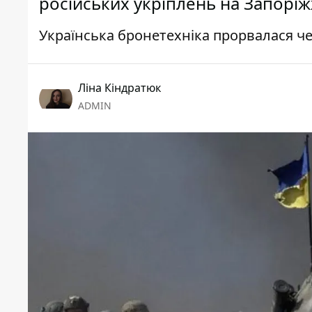
російських укріплень на Запоріжж
Українська бронетехніка прорвалася че
Ліна Кіндратюк
ADMIN