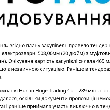
ння» згідно плану закупівель провело тендер 
о електрозварні 508,00мм (20 дюйм) з муфтов
н). Очікувана вартість закупівлі склала 465 м
 що є незвичною ситуацією. Раніше в тендера
.
анія Hunan Huge Trading Co. - 289 млн. грн.
вдалося, оскільки документи пропозиції нем
таї і раніше приймала участь виключно в тен