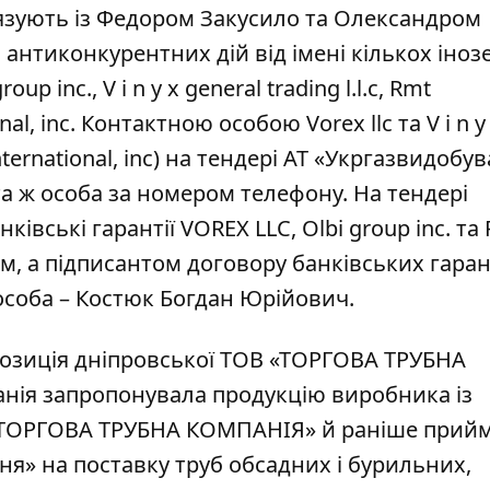
’язують із Федором Закусило та Олександром
антиконкурентних дій від імені кількох іно
 inc., V i n y x general trading l.l.c, Rmt
ional, inc. Контактною особою Vorex llc та V i n y
l international, inc) на тендері АТ «Укргазвидобу
та ж особа за номером телефону. На тендері
ківські гарантії VOREX LLC, Olbi group inc. та
ом, а підписантом договору банківських гаран
 особа – Костюк Богдан Юрійович.
позиція дніпровської ТОВ «ТОРГОВА ТРУБНА
анія запропонувала продукцію виробника із
ОВ «ТОРГОВА ТРУБНА КОМПАНІЯ» й раніше прий
ня» на поставку труб обсадних і бурильних,