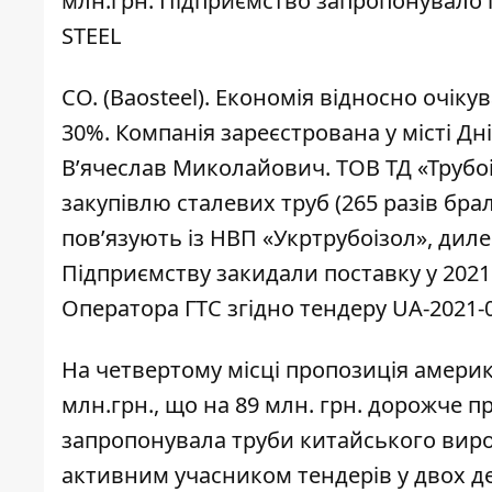
млн.грн. Підприємство запропонувало
STEEL
CO. (Baosteel). Економія відносно очіку
30%. Компанія зареєстрована у місті Дн
В’ячеслав Миколайович. ТОВ ТД «Трубо
закупівлю сталевих труб (265 разів бра
пов’язують із НВП «Укртрубоізол», дил
Підприємству закидали поставку у 2021
Оператора ГТС згідно тендеру UA-2021-0
На четвертому місці пропозиція америк
млн.грн., що на 89 млн. грн. дорожче 
запропонувала труби китайського вироб
активним учасником тендерів у двох д