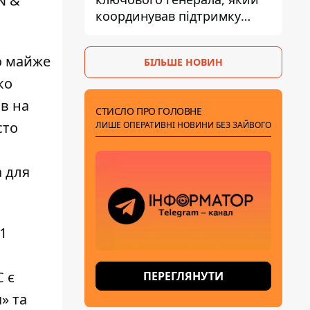
N &
координував підтримку
України - причину
замовчують
бо майже
БІЛЬШЕ НОВИН
ко
в на
СТИСЛО ПРО ГОЛОВНЕ
сто
ЛИШЕ ОПЕРАТИВНІ НОВИНИ БЕЗ ЗАЙВОГО
а для
1
C є
ПЕРЕГЛЯНУТИ
» та