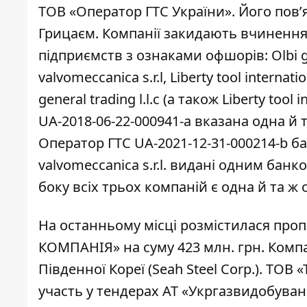
ТОВ «Оператор ГТС України». Його пов
Грицаєм. Компанії закидають вчинення 
підприємств з ознаками офшорів: Olbi group
valvomeccanica s.r.l, Liberty tool internat
general trading l.l.c (а також Liberty too
UA-2018-06-22-000941-а вказана одна й 
Оператор ГТС UA-2021-12-31-000214-b бан
valvomeccanica s.r.l. видані одним банк
боку всіх трьох компаній є одна й та ж
На останньому місці розмістилася про
КОМПАНІЯ» на суму 423 млн. грн. Комп
Південної Кореї (Seah Steel Corp.). Т
участь у тендерах АТ «Укргазвидобуван