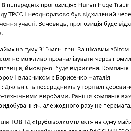
 В попередніх пропозиціях Hunan Huge Tradin
оду TPCO і неодноразово був відхилений чере
чення участі. Вочевидь, пропозиція буде відх
.
айм» на суму 310 млн. грн. За цікавим збігом
акож не можливо проаналізувати через поми
позиція, ймовірно, буде відхилена. Компанія
ором і власником є Борисенко Наталія
: Діяльність посередників у торгівлі деревин
о-технічними виробами. Раніше компанія вж
видобування», але жодного разу не перемага
ція ТОВ ТД «Трубоізолкомплект» на суму май