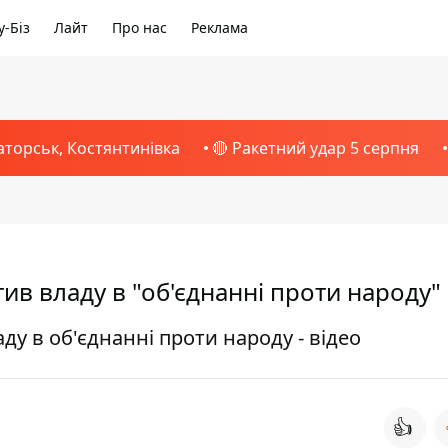
-Біз
Лайт
Про нас
Реклама
аторськ, Костянтинівка
🔴 Ракетний удар 5 серпня
в владу в "об'єднанні проти народу"
у в об'єднанні проти народу - відео
👍