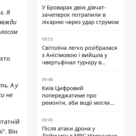
У Броварах двоє дівчат-
є. Я
зачеперок потрапили в
завжди
лікарню через удар струмом
олосом
09:53
Світоліна легко розібралася
з Анісімовою і вийшла у
 хто
чвертьфінал турніру в
Торонто
09:48
ь. А у
Київ Цифровий
ки не
попереджатиме про
ремонти, аби водії могли
уникати ділянок із заторами
09:45
штатній
Після атаки дрона у
і"
. Він
Лейпцигу в МВС Німеччини