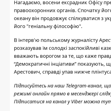
Нагадаємо, восени ексрадник Офісу п
правоохоронних органів
. Спочатку йог
океану він продовжує спілкуватися з ук
його "геніальну філософію".
В інтерв'ю польському журналісту Аре
розказував їм солодкі заспокійливі ка
вважають ворогом за те, що каже правд
“Демократичні інціативи” показують, щ
Арестович,
справді упав нижче плінтус
Підписуйтесь на наш
Telegram-канал
, щ
режимі онлайн прямо в месенджері слід
Підписатися на канал у Viber можна
ту