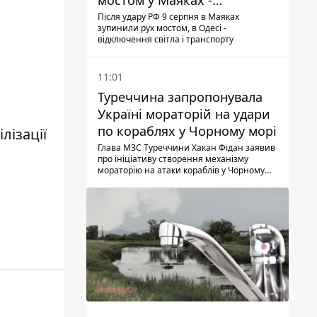
мостом у Маяках -
подробиці від ДПСУ
Після удару РФ 9 серпня в Маяках
зупинили рух мостом, в Одесі -
відключення світла і транспорту
11:01
Туреччина запропонувала
Україні мораторій на удари
по кораблях у Чорному морі
лізації
Глава МЗС Туреччини Хакан Фідан заявив
про ініціативу створення механізму
мораторію на атаки кораблів у Чорному
морі