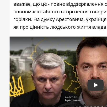
вважає, що це - повне віддзеркалення с
повномасштабного вторгнення говорив 
горілки. На думку Арестовича, українця
як про цінність людського життя влад
Play