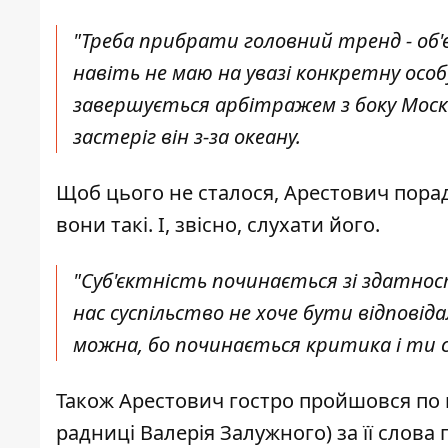
"Треба прибрати головний тренд - об'єд
навіть не маю на увазі конкретну особ
завершується арбітражем з боку Москви
застеріг він з-за океану.
Щоб цього не сталося, Арестович поради
вони такі. І, звісно, слухати його.
"Суб'єктність починається зі здатност
нас суспільство не хоче бути відповід
можна, бо починається критика і ти с
Також Арестович гостро пройшовся по 
радниці Валерія Залужного)
за її слова