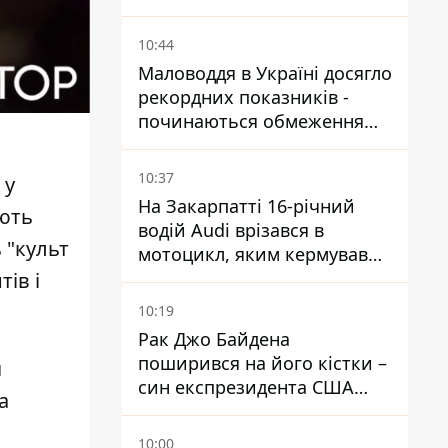
10:44
Маловоддя в Україні досягло
рекордних показників -
починаються обмеження
водопостачання
10:37
 у
На Закарпатті 16-річний
ають
водій Audi врізався в
 "культ
мотоцикл, яким кермував
10-річний хлопчик
ів і
10:19
Рак Джо Байдена
поширився на його кістки –
я
син експрезидента США
а
розповів, що хвороба
батька прогресує
10:00