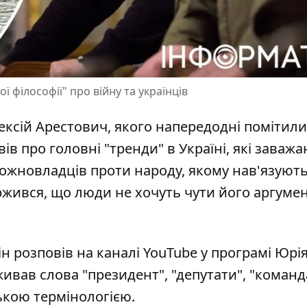
 філософії" про війну та українців
ксій Арестович, якого напередодні
помітили
вів про головні "тренди" в Україні, які заваж
можновладців проти народу, якому нав'язують
ржився, що люди не хочуть чути його аргумент
ін розповів на каналі YouTube у програмі Юрі
ивав слова "президент", "депутати", "команд
ською термінологією.