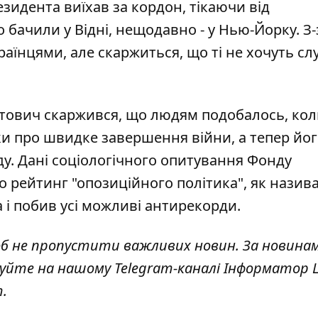
резидента
виїхав за кордон, тікаючи від
о бачили у Відні, нещодавно - у Нью-Йорку. З-
раїнцями, але скаржиться, що ті не хочуть сл
стович скаржився, що людям подобалось, кол
зки про швидке завершення війни, а тепер йо
у. Дані соціологічного опитування Фонду
о рейтинг "опозиційного політика", як назива
а
і побив усі можливі антирекорди.
об не пропустити важливих новин. За новина
куйте на нашому Telegram-каналі
Інформатор L
т
.