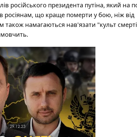
лів російського президента путіна, який на п
росіянам, що краще померти у бою, ніж від
м також намагаються нав'язати "культ смерті"
а мовчить.