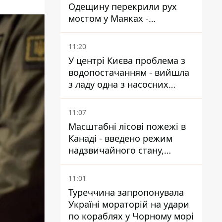
Одещину перекрили рух
мостом у Маяках -
подробиці від ДПСУ
11:20
У центрі Києва проблема з
водопостачанням - вийшла
з ладу одна з насосних
станцій
11:07
Масштабні лісові пожежі в
Канаді - введено режим
надзвичайного стану,
виїхали понад 20 тисяч
людей
11:01
Туреччина запропонувала
Україні мораторій на удари
по кораблях у Чорному морі