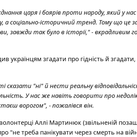
нання царя і боярів проти народу, який у нас 
у, а соціально-історичний тренд. Тому що це 
, завжди так було в історії," - вкрадливим г
в українцям згадати про гідність й згадати,
і сказати "ні" й нести реальну відповідальніст
альність. У нас же навіть говорити про недолі
таєш ворогом", - пожалівся він.
волонтерці Аллі Мартинюк (звільненій поза
 про "не треба панікувати через смерть на війн