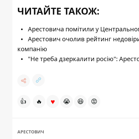
ЧИТАЙТЕ ТАКОЖ:
Арестовича помітили у Центрально
Арестович очолив рейтинг недовіри 
компанію
"Не треба дзеркалити росію": Аресто
♥
👍
🔥
😭
😆
😡
АРЕСТОВИЧ