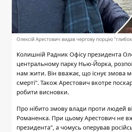
Олексій Арестович видав чергову порцію "глибокої
Колишній Радник Офісу президента Оле
центральному парку Нью-Йорка
, розпо
нам жити. Він вважає, що існує змова 
смерті". Також Арестович вкотре поска
робити висновки.
Про
нібито змову влади проти людей
в
Романенка. При цьому Арестович не вж
президента", а чомусь оперував росій