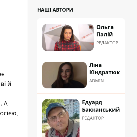
НАШІ АВТОРИ
Ольга
Палій
РЕДАКТОР
Ліна
Кіндратюк
ює
ADMIN
ві й
Едуард
. А
Бакканський
осією,
РЕДАКТОР