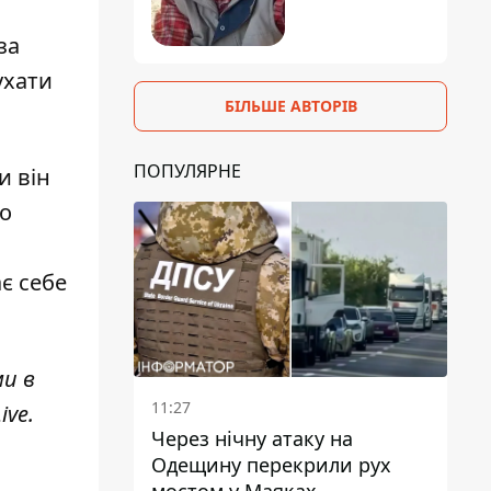
за
ухати
БІЛЬШЕ АВТОРІВ
ПОПУЛЯРНЕ
и він
го
є себе
ми в
11:27
ive
.
Через нічну атаку на
Одещину перекрили рух