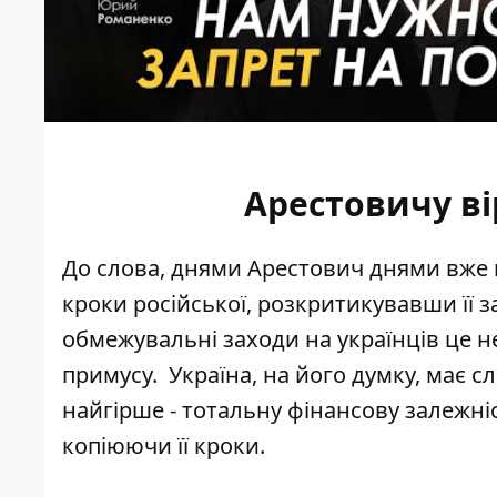
Арестовичу в
До слова, днями Арестович днями вже 
кроки російської,
розкритикувавши її за 
обмежувальні заходи на українців це не
примусу. Україна, на його думку, має сл
найгірше - тотальну фінансову залежніс
копіюючи її крок
и.