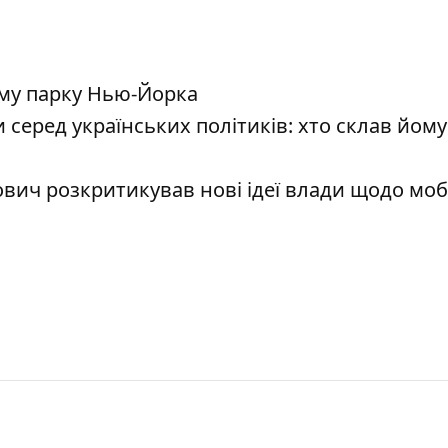
му парку Нью-Йорка
серед українських політиків: хто склав йому
вич розкритикував нові ідеї влади щодо мобі