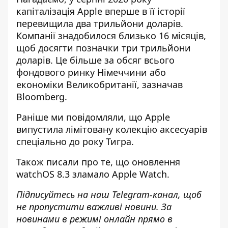
капіталізація Apple вперше в її історії
перевищила два трильйони доларів.
Компанії знадобилося близько 16 місяців,
щоб досягти позначки три трильйони
доларів. Це більше за обсяг всього
фондового ринку Німеччини або
економіки Великобританії,
зазначав
Bloomberg.
Раніше ми повідомляли, що
Apple
випустила лімітовану колекцію аксесуарів
спеціально до року Тигра
.
Також писали про те, що
оновлення
watchOS 8.3 зламало Apple Watch
.
Підписуйтесь на наш
Telegram-канал
,
щоб
н
е пропустити важливі новини. За
новинами в режимі онлайн прямо в