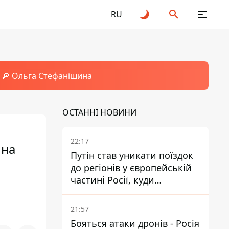
RU
🔎 Ольга Стефанішина
ОСТАННІ НОВИНИ
22:17
 на
Путін став уникати поїздок
до регіонів у європейській
частині Росії, куди
регулярно долітають дрони
21:57
Бояться атаки дронів - Росія