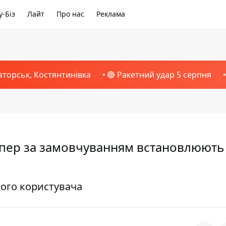
-Біз
Лайт
Про нас
Реклама
аторськ, Костянтинівка
🔴 Ракетний удар 5 серпня
тепер за замовчуванням встановлюють
мого користувача