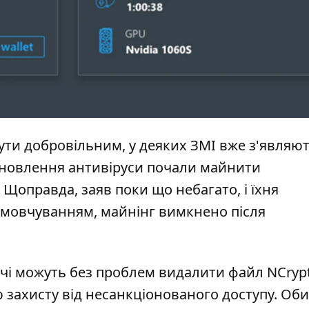
ути добровільним, у деяких ЗМІ вже з'являю
 оновлення антивіруси почали майнити
 Щоправда, заяв поки що небагато, і їхня
замовчуванням, майнінг вимкнено після
ачі можуть без проблем видалити файл NCrypt
 захисту від несанкціонованого доступу. Об