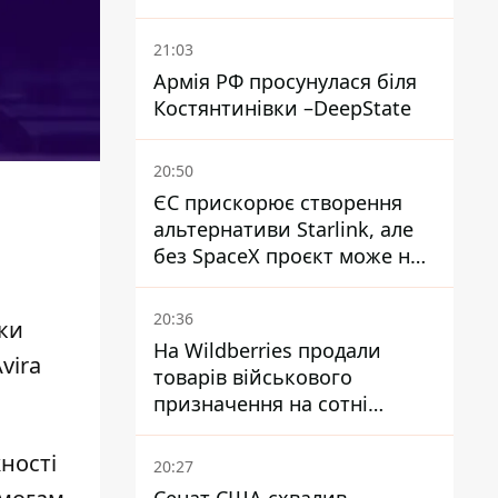
21:03
Армія РФ просунулася біля
Костянтинівки –DeepState
20:50
ЄС прискорює створення
альтернативи Starlink, але
без SpaceX проєкт може не
обійтися
20:36
ики
На Wildberries продали
vira
товарів військового
призначення на сотні
мільйонів, але удари ЗСУ
змінили ситуацію
ності
20:27