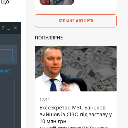
 що
БІЛЬШЕ АВТОРІВ
ПОПУЛЯРНЕ
17:44
Екссекретар МЗС Баньков
вийшов із СІЗО під заставу у
10 млн грн
Колишній держсекретар МЗС Олександр