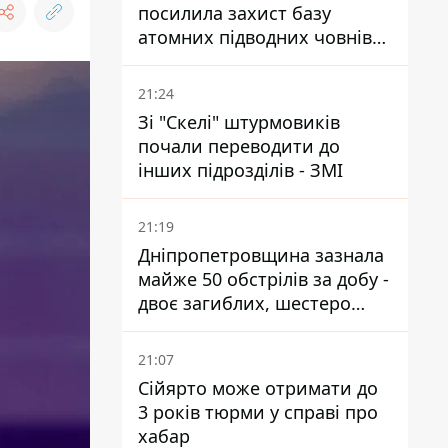
посилила захист базу
атомних підводних човнів
за 7400 км від України
21:24
Зі "Скелі" штурмовиків
почали переводити до
інших підрозділів - ЗМІ
21:19
Дніпропетровщина зазнала
майже 50 обстрілів за добу -
двоє загиблих, шестеро
постраждалих
21:07
Сійярто може отримати до
3 років тюрми у справі про
хабар