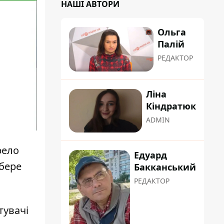
НАШІ АВТОРИ
Ольга
Палій
РЕДАКТОР
Ліна
Кіндратюк
ADMIN
рело
Едуард
 бере
Бакканський
РЕДАКТОР
тувачі