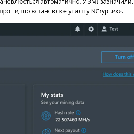
тановлюється автоматично. У ЗМІ зазначили,
 про те, що встановлює утиліту NCrypt.exe.