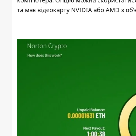
комп'ютера. Опцію можна скористатися
та має відеокарту NVIDIA або AMD з об'