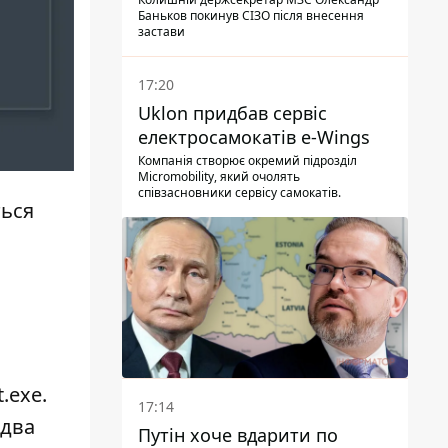
Баньков покинув СІЗО після внесення
застави
17:20
Uklon придбав сервіс
електросамокатів e-Wings
Компанія створює окремий підрозділ
Micromobility, який очолять
співзасновники сервісу самокатів.
ться
.exe.
17:14
идва
Путін хоче вдарити по