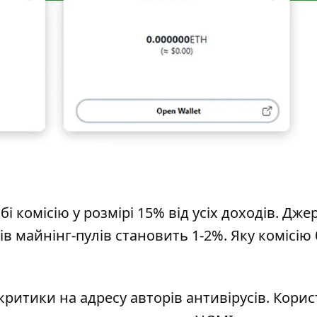
і комісію у розмірі 15% від усіх доходів. Дже
в майнінг-пулів становить 1-2%. Яку комісію
итики на адресу авторів антивірусів. Корис