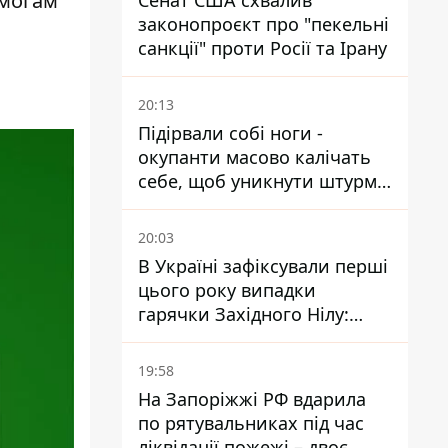
имогам
Сенат США схвалив
законопроєкт про "пекельні
санкції" проти Росії та Ірану
20:13
Підірвали собі ноги -
окупанти масово калічать
себе, щоб уникнути штурмів
- ГУР
20:03
В Україні зафіксували перші
цього року випадки
гарячки Західного Нілу:
двоє людей заразилися
після укусів комарів
19:58
На Запоріжжі РФ вдарила
по рятувальниках під час
ліквідації пожежі – двоє