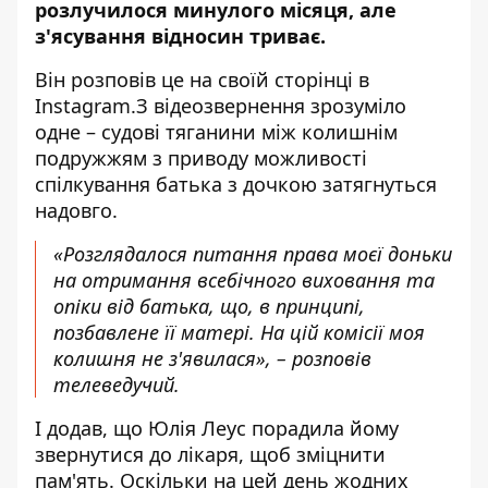
розлучилося минулого місяця, але
з'ясування відносин триває.
Він розповів це на своїй сторінці в
Instagram
.З відеозвернення зрозуміло
одне – судові тяганини між колишнім
подружжям з приводу можливості
спілкування батька з дочкою затягнуться
надовго.
«Розглядалося питання права моєї доньки
на отримання всебічного виховання та
опіки від батька, що, в принципі,
позбавлене її матері. На цій комісії моя
колишня не з'явилася», – розповів
телеведучий.
І додав, що Юлія Леус порадила йому
звернутися до лікаря, щоб зміцнити
пам'ять. Оскільки на цей день жодних