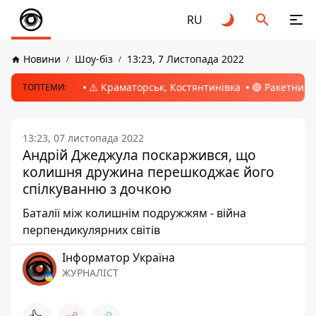
RU
Новини
Шоу-біз
13:23, 7 Листопада 2022
⚠️ Краматорськ, Костянтинівка
🔴 Ракетний 
ТОПТЕМИ:
13:23, 07 листопада 2022
Андрій Джеджула поскаржився, що
колишня дружина перешкоджає його
спілкуванню з дочкою
Баталії між колишнім подружжям - війна
перпендикулярних світів
Інформатор Україна
ЖУРНАЛІСТ