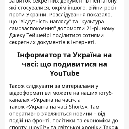
за виток секретних документів Пентагону,
які стосувалися, окрім іншого, війни росії
проти України. Розслідування показало,
що "відсутність нагляду" та "культура
самозаспокоєння" допомогли 21-річному
Джеку Тейшейрі поділитися сотнями
секретних документів в інтернеті.
Інформатор та Україна на
часі: що подивитися на
YouTube
Також слідкувати за матеріалами у
відеоформаті ви можете на наших ютуб-
каналах
«Україна на часі»
, а
також
«Україна на часі Shorts»
. Там
оперативно зʼявляються новини – від
подій на фронті, політики та економіки до
спорту, шоубізу та світської хроніки.Також