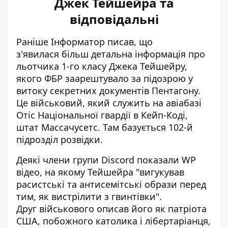
Джек Тейшейра та
відповідальні
Раніше Інформатор писав, що
з'явилася
більш детальна інформація про
льотчика 1-го класу Джека Тейшейру
,
якого ФБР заарештувало за підозрою у
витоку секретних документів Пентагону.
Це військовий, який служить на авіабазі
Отіс Національної гвардії в Кейп-Коді,
штат Массачусетс. Там базується 102-й
підрозділ розвідки.
Деякі члени групи Discord показали WP
відео, на якому Тейшейра "вигукував
расистські та антисемітські образи перед
тим, як вистрілити з гвинтівки".
Друг військового описав його як патріота
США, побожного католика і лібертаріанця,