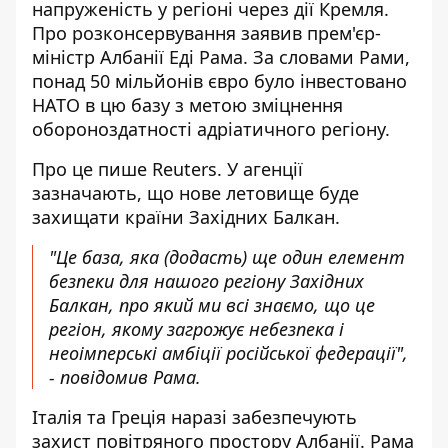
напруженість
у регіоні через дії Кремля.
Про розконсервування заявив прем'єр-
міністр Албанії Еді Рама. За словами Рами,
понад 50 мільйонів євро було інвестовано
НАТО в цю базу з метою зміцнення
обороноздатності адріатичного регіону.
Про це
пише Reuters
. У агенції
зазначають, що нове летовище буде
захищати країни Західних Балкан.
"Це база, яка (додасть) ще один елемент
безпеки для нашого регіону Західних
Балкан, про який ми всі знаємо, що це
регіон, якому загрожує небезпека і
неоімперські амбіції російської федерації",
- повідомив Рама.
Італія та Греція наразі забезпечують
захист повітряного простору Албанії. Рама