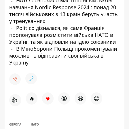
НАТО розпочало масштабні військові
навчання Nordic Response 2024 : понад 20
тисяч військових з 13 країн беруть участь
у тренуваннях
Politico дізналася, як саме Франція
пропонувала розмістити війська НАТО в
Україні, та як відповіли на ідею союзники
В Міноборони Польщі прокоментували
можливіть відправити свої війська в
Україну
♥
🔥
😭
😆
😡
👍
ЄВРОПА
НАТО