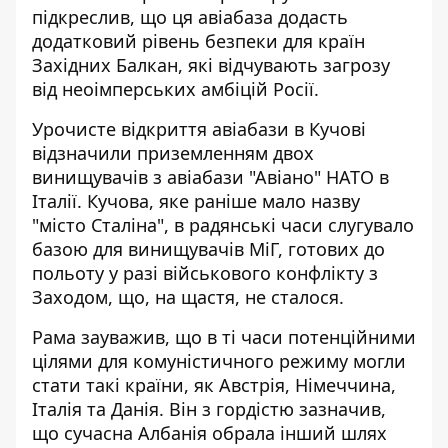
підкреслив, що ця авіабаза додасть
додатковий рівень безпеки для країн
Західних Балкан, які відчувають загрозу
від неоімперських амбіцій Росії.
Урочисте відкриття авіабази в Кучові
відзначили приземленням двох
винищувачів з авіабази "Авіано" НАТО в
Італії. Кучова, яке раніше мало назву
"місто Сталіна", в радянські часи слугувало
базою для винищувачів МіГ, готових до
польоту у разі військового конфлікту з
Заходом, що, на щастя, не сталося.
Рама зауважив, що в ті часи потенційними
цілями для комуністичного режиму могли
стати такі країни, як Австрія, Німеччина,
Італія та Данія. Він з гордістю зазначив,
що сучасна Албанія обрала інший шлях