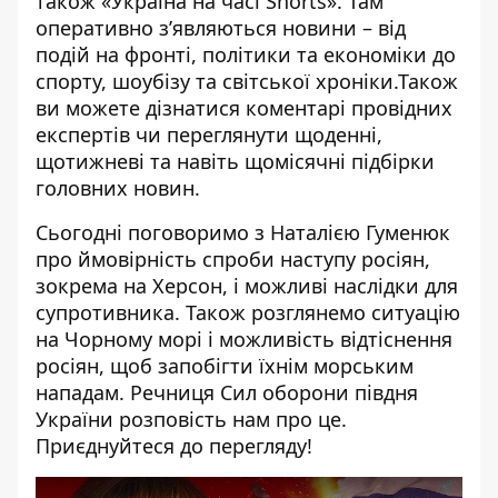
також
«Україна на часі Shorts»
. Там
оперативно зʼявляються новини – від
подій на фронті, політики та економіки до
спорту, шоубізу та світської хроніки.Також
ви можете дізнатися коментарі провідних
експертів чи переглянути щоденні,
щотижневі та навіть щомісячні підбірки
головних новин.
Сьогодні поговоримо з Наталією Гуменюк
про ймовірність спроби наступу росіян,
зокрема на Херсон, і можливі наслідки для
супротивника. Також розглянемо ситуацію
на Чорному морі і можливість відтіснення
росіян, щоб запобігти їхнім морським
нападам. Речниця Сил оборони півдня
України розповість нам про це.
Приєднуйтеся до перегляду!