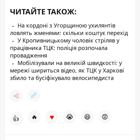
ЧИТАЙТЕ ТАКОЖ:
На кордоні з Угорщиною ухилянтів
ловлять жменями: скільки коштує перехід
У Кропивницькому чоловік стріляв у
працівника ТЦК: поліція розпочала
провадження
Мобілізували на великій швидкості: у
мережі шириться відео, як ТЦК у Харкові
збило та бусіфікувало велосипедиста
♥
🔥
😭
😆
😡
👍