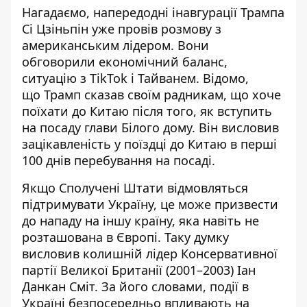
Нагадаємо, напередодні інавгурації Трампа
Сі Цзіньпін уже провів розмову з
американським лідером. Вони
обговорили економічний баланс,
ситуацію з TikTok і Тайванем. Відомо,
що Трамп сказав своїм радникам, що
хоче
поїхати до Китаю після того, як вступить
на посаду глави Білого дому
. Він висловив
зацікавленість у поїздці до Китаю в перші
100 днів перебування на посаді.
Якщо Сполучені Штати
відмовляться
підтримувати Україну
, це може призвести
до нападу на іншу країну, яка навіть не
розташована в Європі. Таку думку
висловив колишній лідер Консервативної
партії Великої Британії (2001–2003) Іан
Данкан Сміт. За його словами, події в
Україні безпосередньо впливають на