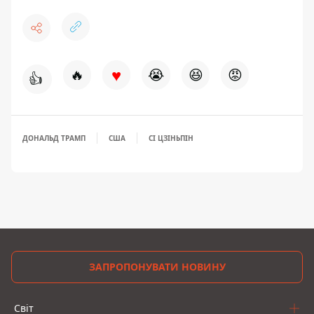
♥
🔥
😭
😆
😡
👍
ДОНАЛЬД ТРАМП
США
СІ ЦЗІНЬПІН
ЗАПРОПОНУВАТИ НОВИНУ
Світ