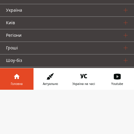
Україна
Київ
Регіони
Гроші
Шоу-біз
Життя
Головна
Актуально
Україна на часі
Youtube
Про нас
Інформатор у
Завантажити
телефоні
👉
Інформатор проекти