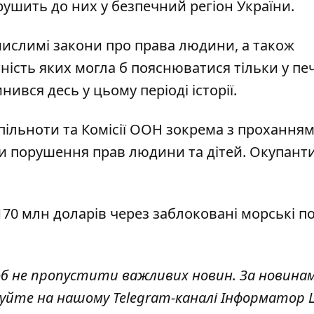
рушить до них у безпечний регіон України.
мислимі закони про права людини, а також
ність яких могла б пояснюватися тільки у п
ився десь у цьому періоді історії.
спільноти та Комісії ООН зокрема з прохання
ки порушення прав людини та дітей. Окупант
170 млн доларів через заблоковані морські п
об не пропустити важливих новин. За новина
куйте на нашому Telegram-каналі
Інформатор L