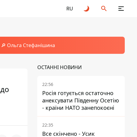
RU
🔎 Ольга Стефанішина
ОСТАННІ НОВИНИ
22:56
 до
Росія готується остаточно
анексувати Південну Осетію
- країни НАТО занепокоєні
22:35
Все скінчено - Усик