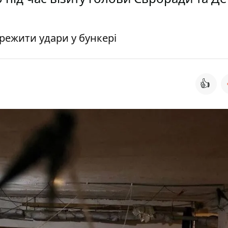
режити удари у бункері
👍