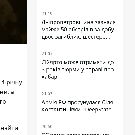
21:19
Дніпропетровщина зазнала
майже 50 обстрілів за добу -
двоє загиблих, шестеро
постраждалих
21:07
Сійярто може отримати до
3 років тюрми у справі про
хабар
 4-річну
ни, а
21:03
го
Армія РФ просунулася біля
Костянтинівки –DeepState
20:50
знайти