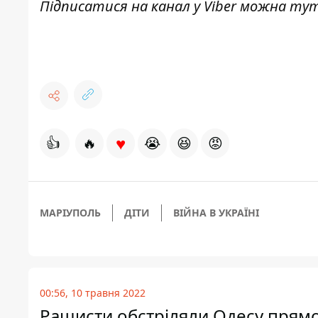
Підписатися на канал у Viber можна
ту
♥
👍
🔥
😭
😆
😡
МАРІУПОЛЬ
ДІТИ
ВІЙНА В УКРАЇНІ
00:56, 10 травня 2022
Рашисти обстріляли Одесу прямо 