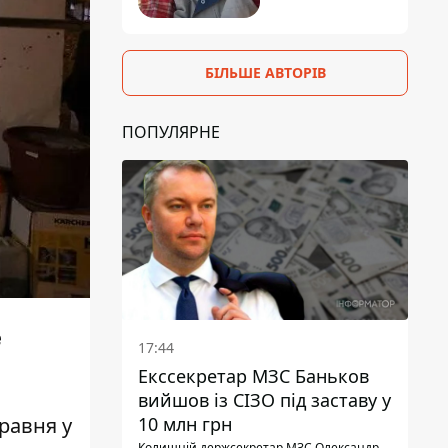
БІЛЬШЕ АВТОРІВ
ПОПУЛЯРНЕ
е
17:44
Екссекретар МЗС Баньков
вийшов із СІЗО під заставу у
равня у
10 млн грн
Колишній держсекретар МЗС Олександр