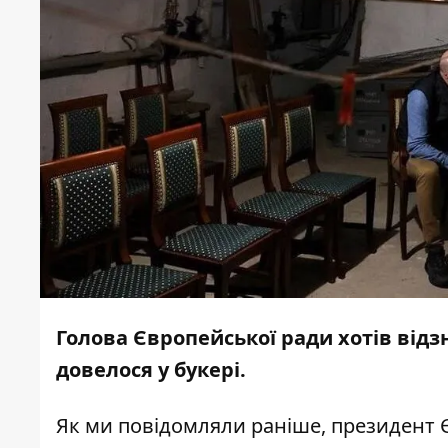
Голова Європейської ради хотів відз
довелося у букері.
Як ми
повідомляли
раніше, президент 