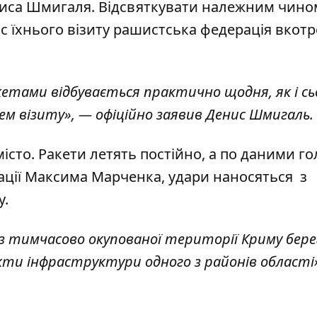
ениса Шмигаля. Відсвяткувати належним чин
ас їхнього візиту рашистська федерація вкотр
етами відбувається практично щодня, як і сьо
ем візиту», — офіційно
заявив
Денис Шмигаль.
сто. Ракети летять постійно, а по
даними
го
рації Максима Марченка, удари наносяться з
у.
 з тимчасово окупованої території Криму бер
ти інфраструктури одного з районів області»