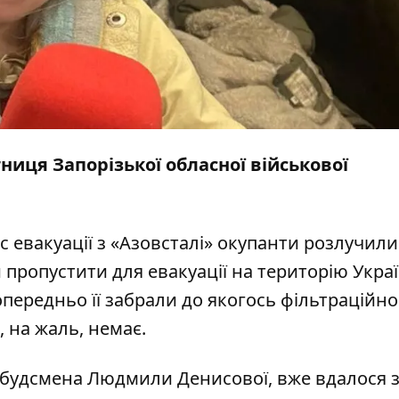
ниця Запорізької обласної військової
ас евакуації з «Азовсталі» окупанти розлучили
 пропустити для евакуації на територію Украї
опередньо її забрали до якогось фільтраційно
, на жаль, немає.
будсмена Людмили Денисової, вже вдалося 