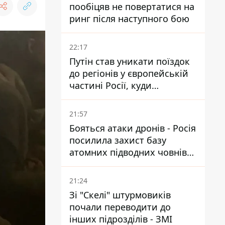
пообіцяв не повертатися на
ринг після наступного бою
22:17
Путін став уникати поїздок
до регіонів у європейській
частині Росії, куди
регулярно долітають дрони
21:57
Бояться атаки дронів - Росія
посилила захист базу
атомних підводних човнів
за 7400 км від України
21:24
Зі "Скелі" штурмовиків
почали переводити до
інших підрозділів - ЗМІ