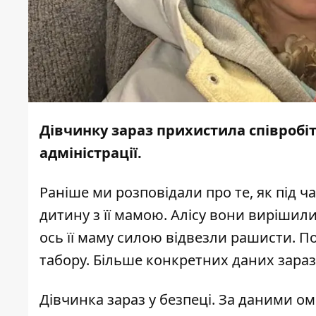
Дівчинку зараз прихистила співробіт
адміністрації.
Раніше ми
розповідали
про те, як під ч
дитину з її мамою. Алісу вони вирішили
ось її маму силою відвезли рашисти. П
табору. Більше конкретних даних зараз
Дівчинка зараз у безпеці.
За даними
ом