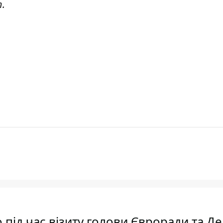
т
.
під час візиту голови Євроради та Д