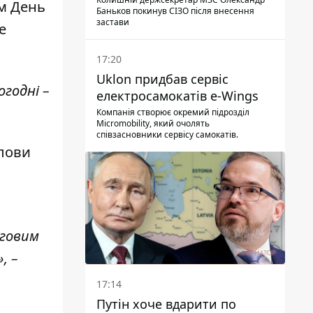
ом День
Баньков покинув СІЗО після внесення
застави
е
17:20
Uklon придбав сервіс
годні –
електросамокатів e-Wings
Компанія створює окремий підрозділ
Micromobility, який очолять
співзасновники сервісу самокатів.
лови
еговим
, –
17:14
Путін хоче вдарити по