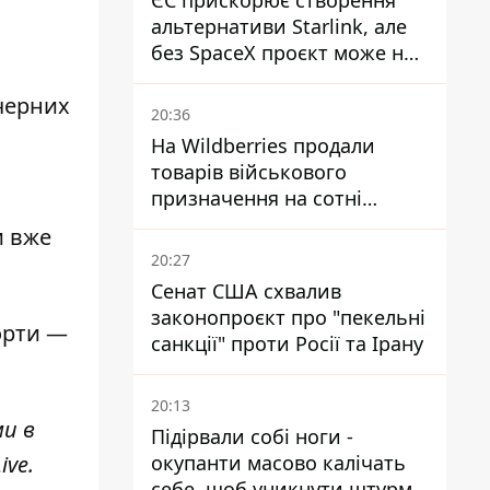
ЄС прискорює створення
альтернативи Starlink, але
без SpaceX проєкт може не
обійтися
ечерних
20:36
На Wildberries продали
товарів військового
призначення на сотні
м
мільйонів, але удари ЗСУ
и вже
змінили ситуацію
20:27
Сенат США схвалив
законопроєкт про "пекельні
орти —
санкції" проти Росії та Ірану
20:13
ми в
Підірвали собі ноги -
окупанти масово калічать
ive
.
себе, щоб уникнути штурмів