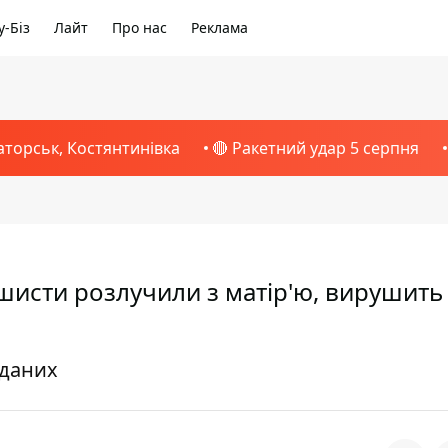
-Біз
Лайт
Про нас
Реклама
аторськ, Костянтинівка
🔴 Ракетний удар 5 серпня
рашисти розлучили з матір'ю, вирушить
 даних