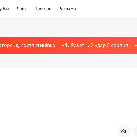
-Біз
Лайт
Про нас
Реклама
аторськ, Костянтинівка
🔴 Ракетний удар 5 серпня
👍