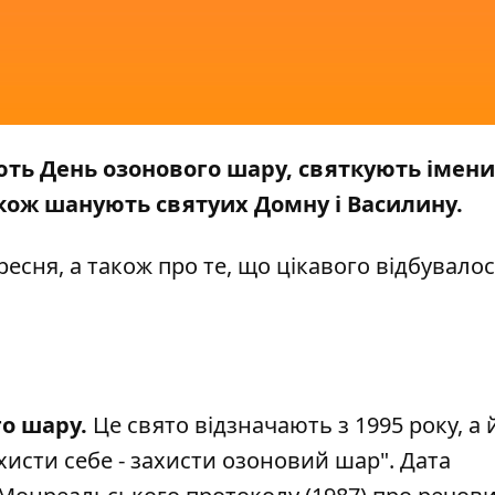
чають День озонового шару, святкують імен
також шанують святуих Домну і Василину.
ресня, а також про те, що цікавого відбувалос
о шару.
Це свято відзначають з 1995 року, а 
хисти себе - захисти озоновий шар". Дата