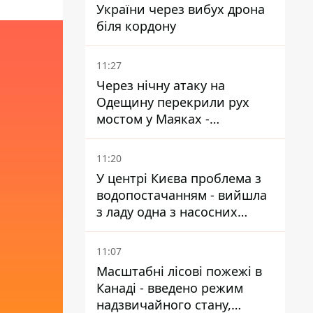
України через вибух дрона
біля кордону
11:27
Через нічну атаку на
Одещину перекрили рух
мостом у Маяках -
подробиці від ДПСУ
11:20
У центрі Києва проблема з
водопостачанням - вийшла
з ладу одна з насосних
станцій
11:07
Масштабні лісові пожежі в
Канаді - введено режим
надзвичайного стану,