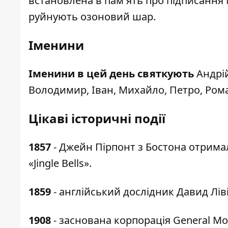
встановлена в пам'ять про підписання
руйнують озоновий шар.
Іменини
Іменини в цей день святкують
Андрій
Володимир, Іван, Михайло, Петро, Роман
Цікаві історичні події
1857
- Джейн Пірпонт з Бостона отримал
«Jingle Bells».
1859
- англійський дослідник Давид Лів
1908
- заснована корпорація General Mo