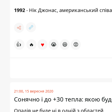
1992
- Нік Джонас, американський співак
♥
👍
🔥
😭
😆
😡
21:00, 15 вересня 2020
Сонячно і до +30 тепла: якою буд
Опадів не буде ні в одній з областей