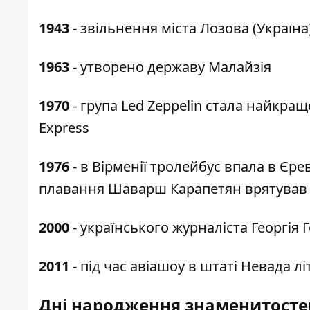
1943
- звільнення міста Лозова (Україна
1963
- утворено державу Малайзія
1970
- група Led Zeppelin стала найкра
Express
1976
- в Вірменії тролейбус впала в Єр
плавання Шаварш Карапетян врятував 
2000
- українського журналіста Георгія
2011
- під час авіашоу в штаті Невада лі
Дні народження знаменитосте