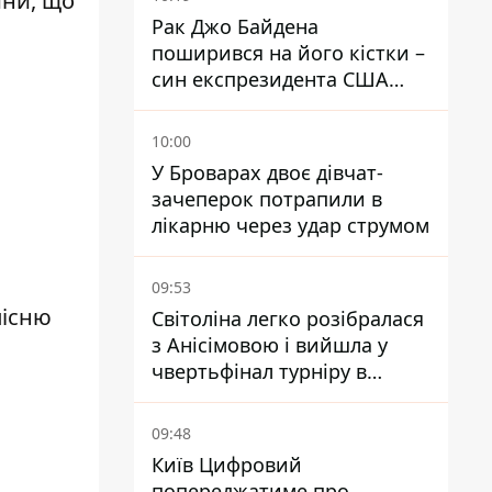
ини, що
Рак Джо Байдена
поширився на його кістки –
син експрезидента США
розповів, що хвороба
батька прогресує
10:00
У Броварах двоє дівчат-
зачеперок потрапили в
лікарню через удар струмом
09:53
пісню
Світоліна легко розібралася
з Анісімовою і вийшла у
чвертьфінал турніру в
Торонто
09:48
Київ Цифровий
попереджатиме про