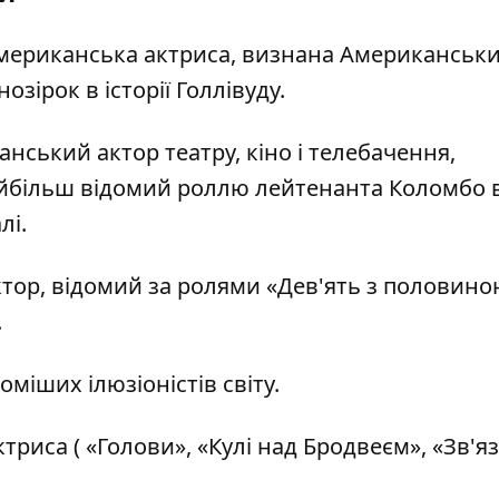
 американська актриса, визнана Американськ
озірок в історії Голлівуду.
анський актор театру, кіно і телебачення,
айбільш відомий роллю лейтенанта Коломбо 
лі.
ктор, відомий за ролями «Дев'ять з половин
.
оміших ілюзіоністів світу.
триса ( «Голови», «Кулі над Бродвеєм», «Зв'яз