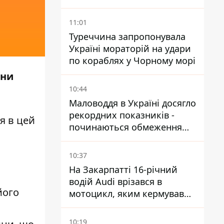
виїхали понад 20 тисяч
людей
11:01
Туреччина запропонувала
Україні мораторій на удари
по кораблях у Чорному морі
ини
10:44
Маловоддя в Україні досягло
рекордних показників -
я в цей
починаються обмеження
водопостачання
10:37
На Закарпатті 16-річний
водій Audi врізався в
його
мотоцикл, яким кермував
10-річний хлопчик
10:19