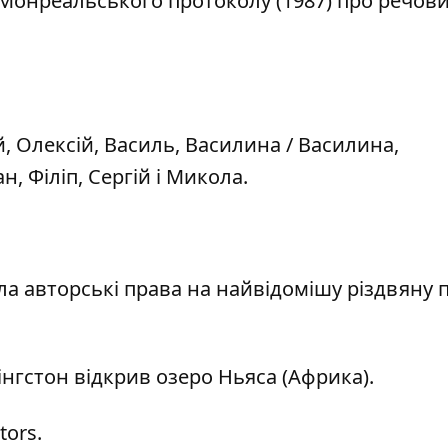
 Монреальського протоколу (1987) про речов
, Олексій, Василь, Василина / Василина,
, Філіп, Сергій і Микола.
а авторські права на найвідомішу різдвяну 
інгстон відкрив озеро Ньяса (Африка).
tors.