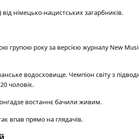
) від німецько-нацистських загарбників.
щою групою року за версією журналу New Musi
еванське водосховище. Чемпіон світу з підвод
20 чоловік.
 Гонгадзе востаннє бачили живим.
так впав прямо на глядачів.
й