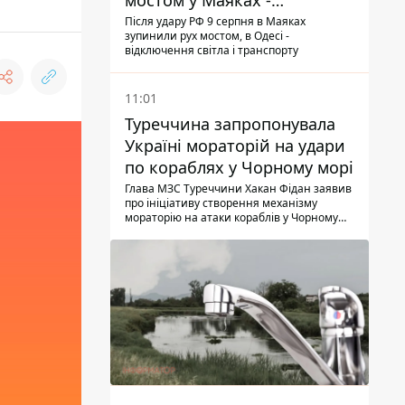
мостом у Маяках -
подробиці від ДПСУ
Після удару РФ 9 серпня в Маяках
зупинили рух мостом, в Одесі -
відключення світла і транспорту
11:01
Туреччина запропонувала
Україні мораторій на удари
по кораблях у Чорному морі
Глава МЗС Туреччини Хакан Фідан заявив
про ініціативу створення механізму
мораторію на атаки кораблів у Чорному
морі