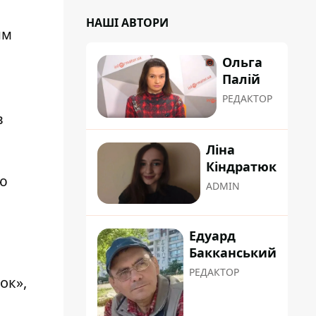
НАШІ АВТОРИ
им
Ольга
Палій
РЕДАКТОР
в
Ліна
Кіндратюк
ою
ADMIN
Едуард
Бакканський
РЕДАКТОР
ок»,