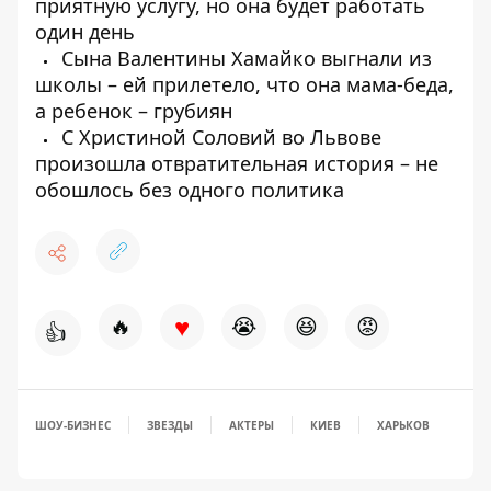
приятную услугу, но она будет работать
один день
Сына Валентины Хамайко выгнали из
школы – ей прилетело, что она мама-беда,
а ребенок – грубиян
С Христиной Соловий во Львове
произошла отвратительная история – не
обошлось без одного политика
♥
🔥
😭
😆
😡
👍
ШОУ-БИЗНЕС
ЗВЕЗДЫ
АКТЕРЫ
КИЕВ
ХАРЬКОВ