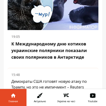
19:05
К Международному дню котиков
украинские полярники показали
своих полярников в Антарктиде
15:48
Демократы США готовят новую атаку по
Трампу, но это не импичмент – Reuters
15:12
Главная
Актуально
Україна на часі
Youtube