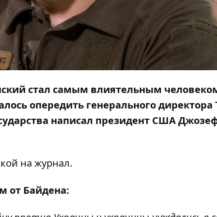
ский стал самым влиятельным человеком
алось опередить генерального директора T
государства написал президент США Джозе
лкой на
журнал
.
м от Байдена: