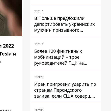
National Security Journal
21:17
В Польше предложили
депортировать украинских
мужчин призывного
возраста - кого это может
затронуть
21:12
 2022
Более 120 фиктивных
esla и
мобилизаций – трое
ф
руководителей ТЦК на
Волыни и Буковине
получили подозрения за
21:05
фейковые отчеты
Иран пригрозил ударить по
странам Персидского
залива, если США совершат
хотя бы одну атаку - Reuters
20:56