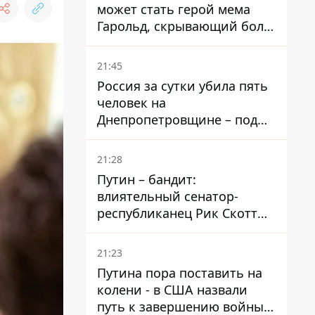
может стать герой мема
Гарольд, скрывающий боль
– он возглавил народное
голосование
21:45
Россия за сутки убила пять
человек на
Днепропетровщине – под
ударами оказались пять
районов области
21:28
Путин – бандит:
влиятельный сенатор-
республиканец Рик Скотт
призвал Конгресс привлечь
РФ к ответственности за
21:23
войну в Украине
Путина пора поставить на
колени - в США назвали
путь к завершению войны -