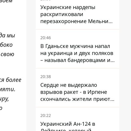
своём
Украинские нардепы
раскритиковали
перезахоронение Мельника
из-за риска
гда мы
дипломатической изоляции
20:46
убоко
В Гданьске мужчина напал
на украинца и двух поляков
 свою
– называл бандеровцами и
вел себя агрессивно
20:38
я более
Сердце не выдержало
мяти.
взрывов ракет - в Ирпене
ру,
скончались жители приюта
для собак с инвалидностью
о
20:22
Украинский Ан-124 в
Лейпциге, который