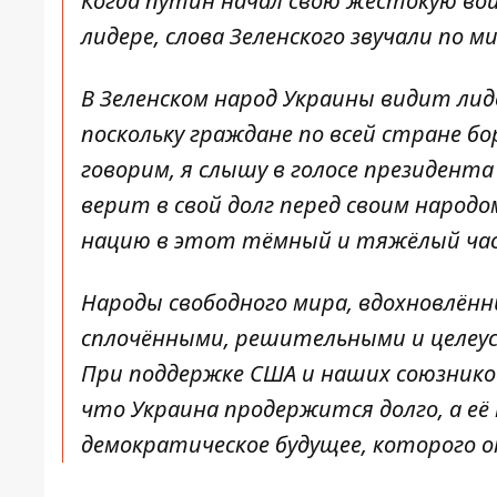
Когда путин начал свою жестокую вой
лидере, слова Зеленского звучали по м
В Зеленском народ Украины видит лид
поскольку граждане по всей стране бо
говорим, я слышу в голосе президент
верит в свой долг перед своим народ
нацию в этот тёмный и тяжёлый час
Народы свободного мира, вдохновлённ
сплочёнными, решительными и целеус
При поддержке США и наших союзников 
что Украина продержится долго, а её
демократическое будущее, которого о