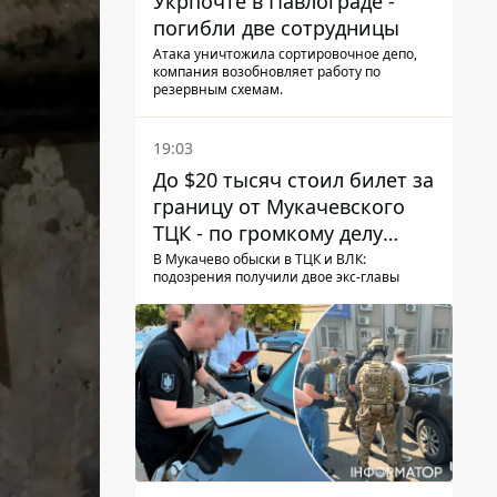
Укрпочте в Павлограде -
погибли две сотрудницы
Атака уничтожила сортировочное депо,
компания возобновляет работу по
резервным схемам.
19:03
До $20 тысяч стоил билет за
границу от Мукачевского
ТЦК - по громкому делу
первые подозрения
В Мукачево обыски в ТЦК и ВЛК:
подозрения получили двое экс-главы
получили двое бывших
руководителей