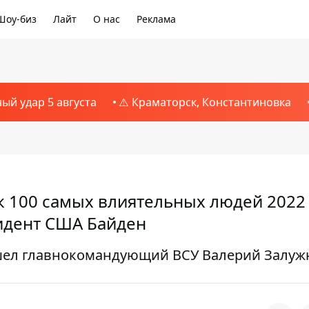
Шоу-биз
Лайт
О нас
Реклама
ный удар 5 августа
⚠️ Краматорск, Константиновка
 100 самых влиятельных людей 2022 
зидент США Байден
ошел главнокомандующий ВСУ Валерий Залу